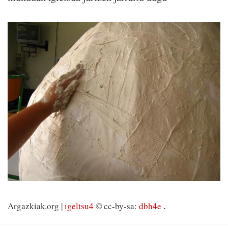
.
Argazkiak.org |
igeltsu4
© cc-by-sa:
dbh4e