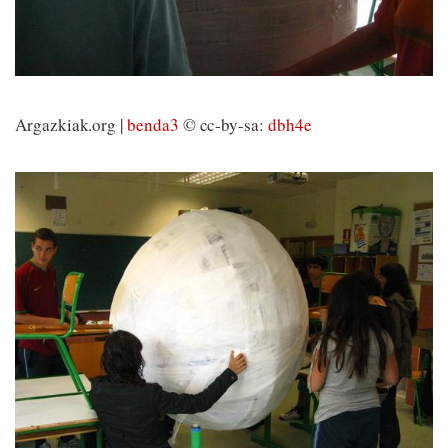
Argazkiak.org |
benda3
© cc-by-sa:
dbh4e