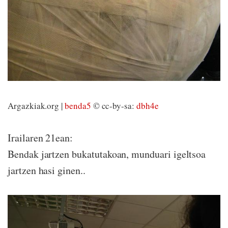
Argazkiak.org |
benda5
© cc-by-sa:
dbh4e
Irailaren 21ean:
Bendak jartzen bukatutakoan, munduari igeltsoa
jartzen hasi ginen..