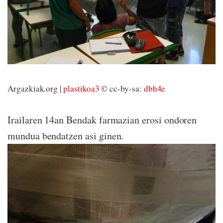
Argazkiak.org |
plastikoa3
© cc-by-sa:
dbh4e
Irailaren 14an Bendak farmazian erosi ondoren
mundua bendatzen asi ginen.