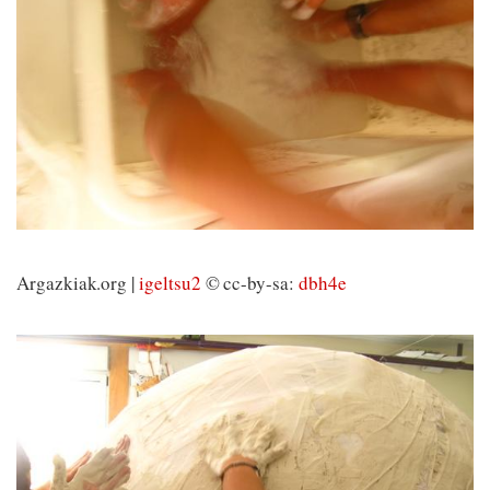
Argazkiak.org |
igeltsu2
© cc-by-sa:
dbh4e