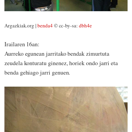
Argazkiak.org |
benda4
© cc-by-sa:
dbh4e
Irailaren 16an:
Aurreko egunean jarritako bendak zimurtuta
zeudela konturatu ginenez, horiek ondo jarri eta
benda gehiago jarri genuen.