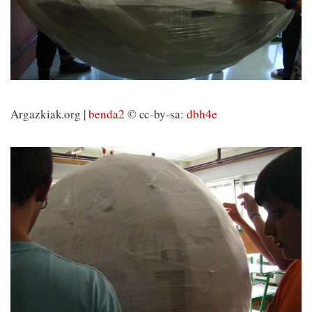
Argazkiak.org |
benda2
© cc-by-sa:
dbh4e