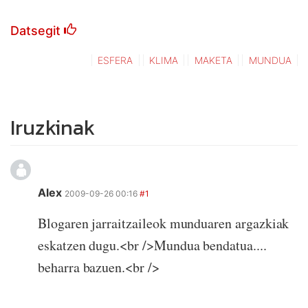
Datsegit
ESFERA
KLIMA
MAKETA
MUNDUA
Iruzkinak
Alex
2009-09-26 00:16
#1
Blogaren jarraitzaileok munduaren argazkiak
eskatzen dugu.<br />Mundua bendatua....
beharra bazuen.<br />