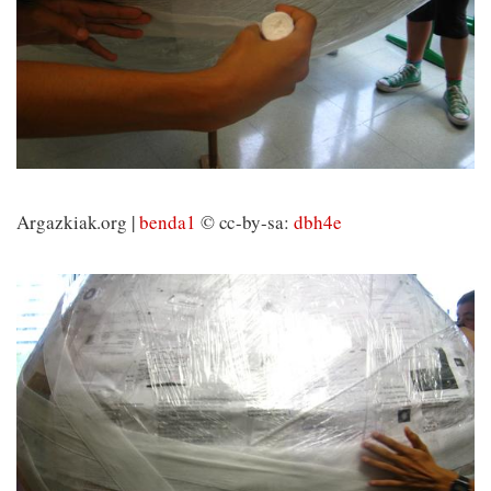
Argazkiak.org |
benda1
© cc-by-sa:
dbh4e