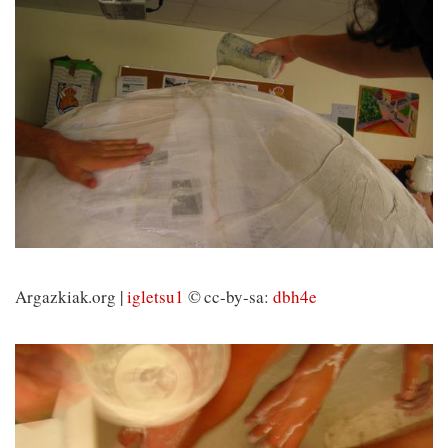
Argazkiak.org |
igletsu1
© cc-by-sa:
dbh4e