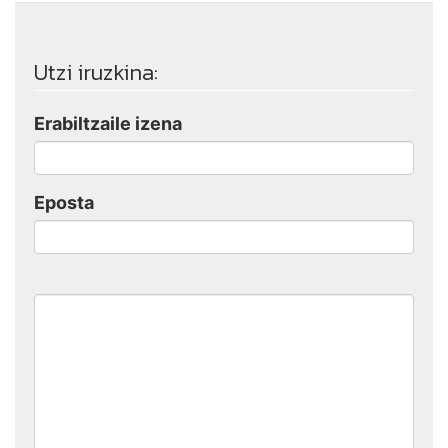
Utzi iruzkina:
Erabiltzaile izena
Eposta