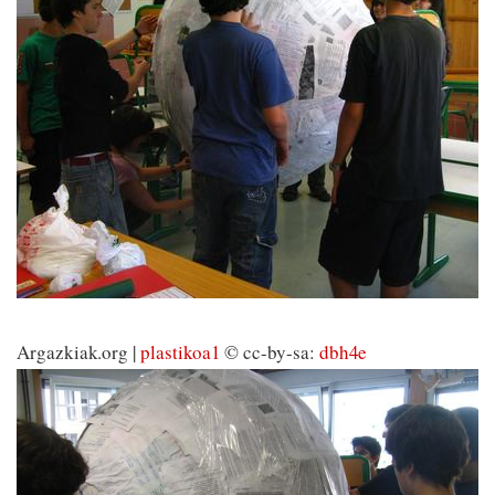
Argazkiak.org |
plastikoa1
© cc-by-sa:
dbh4e