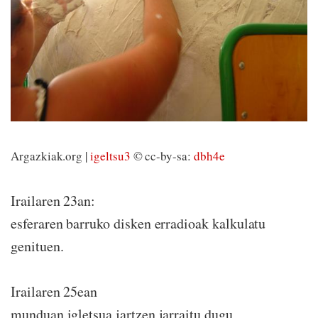
Argazkiak.org |
igeltsu3
© cc-by-sa:
dbh4e
Irailaren 23an:
esferaren barruko disken erradioak kalkulatu
genituen.
Irailaren 25ean
munduan igletsua jartzen jarraitu dugu