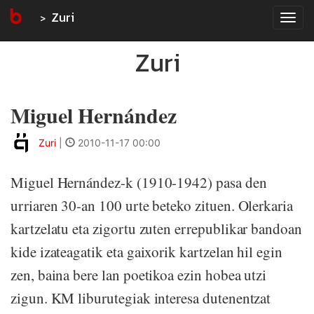
Zuri
Tog
navi
Zuri
Miguel Hernández
Zuri
|
2010-11-17 00:00
Miguel Hernández-k (1910-1942) pasa den
urriaren 30-an 100 urte beteko zituen. Olerkaria
kartzelatu eta zigortu zuten errepublikar bandoan
kide izateagatik eta gaixorik kartzelan hil egin
zen, baina bere lan poetikoa ezin hobea utzi
zigun. KM liburutegiak interesa dutenentzat