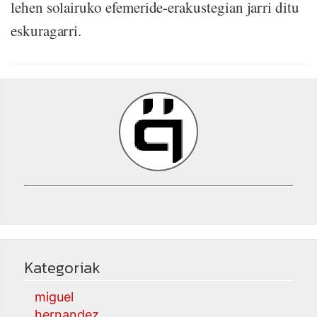
lehen solairuko efemeride-erakustegian jarri ditu
eskuragarri.
Kategoriak
miguel
hernandez