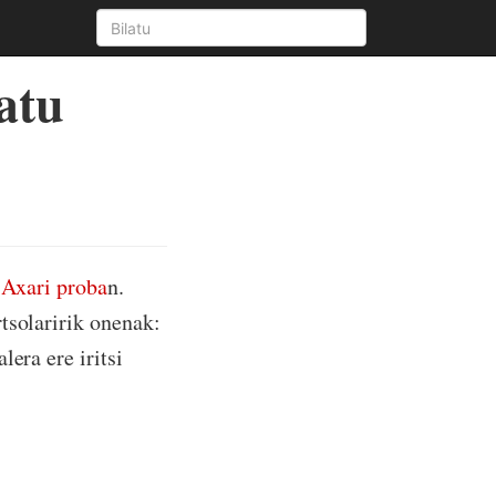
atu
o
Axari proba
n.
tsolaririk onenak:
lera ere iritsi