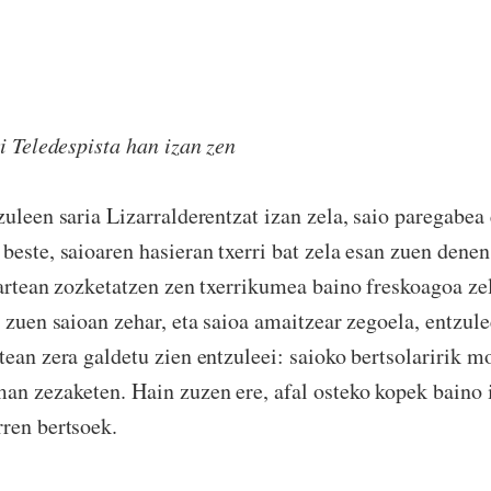
Teledespista han izan zen
zuleen saria Lizarralderentzat izan zela, saio paregabea
beste, saioaren hasieran txerri bat zela esan zuen denen
kartean zozketatzen zen txerrikumea baino freskoagoa ze
 zuen saioan zehar, eta saioa amaitzear zegoela, entzule
tean zera galdetu zien entzuleei: saioko bertsolaririk m
an zezaketen. Hain zuzen ere, afal osteko kopek baino i
ren bertsoek.