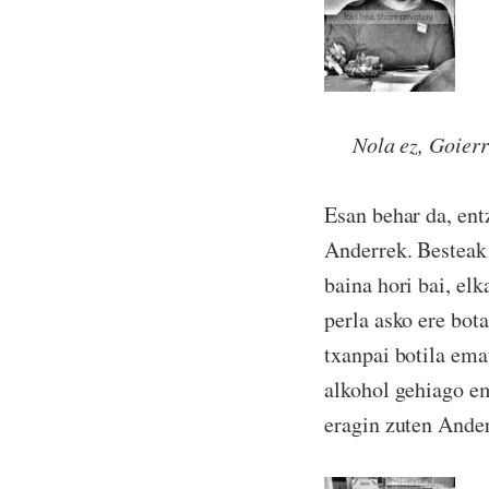
Nola ez, Goierri 
Esan behar da, ent
Anderrek. Besteak 
baina hori bai, el
perla asko ere bota
txanpai botila ema
alkohol gehiago em
eragin zuten Ander