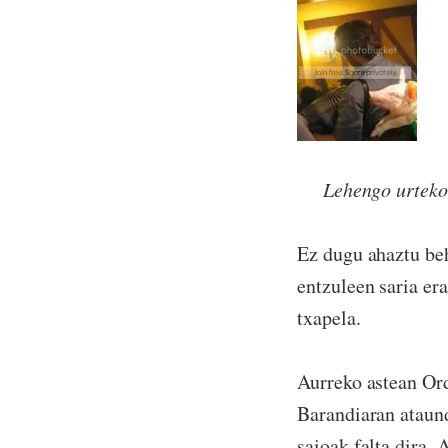
Lehengo urteko z
Ez dugu ahaztu beh
entzuleen saria er
txapela.
Aurreko astean Or
Barandiaran ataund
saioak falta dira. 