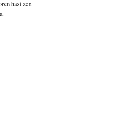
oren hasi zen
a.