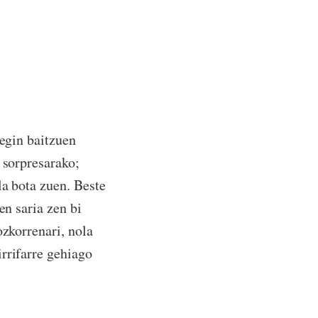
 egin baitzuen
 sorpresarako;
la bota zuen. Beste
en saria zen bi
ozkorrenari, nola
rrifarre gehiago