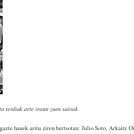
terdiak arte iraun zuen saioak
 gazte hauek aritu ziren bertsotan: Julio Soto, Arkaitz O