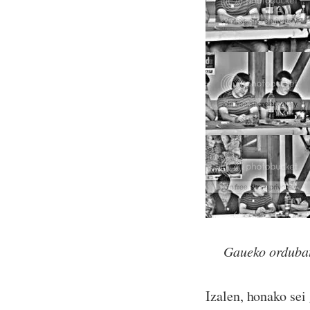
Gaueko ordubata 
Izalen, honako sei