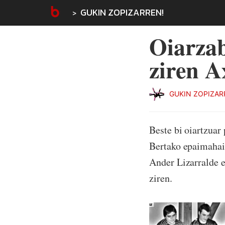
GUKIN ZOPIZARREN!
Oiarzab
ziren A
GUKIN ZOPIZAR
Beste bi oiartzuar
Bertako epaimahaik
Ander Lizarralde et
ziren.