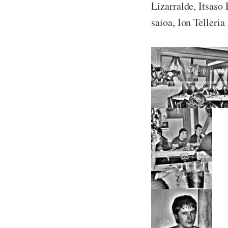
Lizarralde, Itsaso
saioa, Ion Telleria