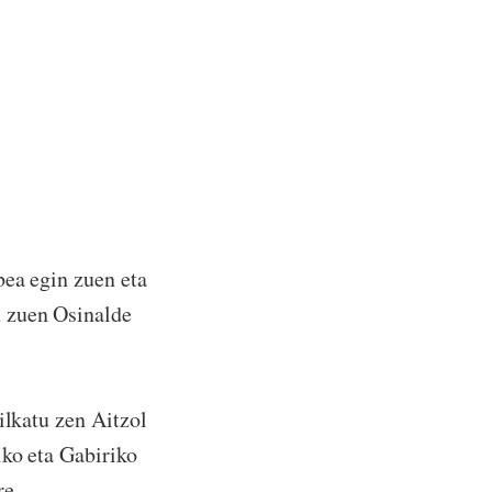
bea egin zuen eta
 zuen Osinalde
ilkatu zen Aitzol
iko eta Gabiriko
re.