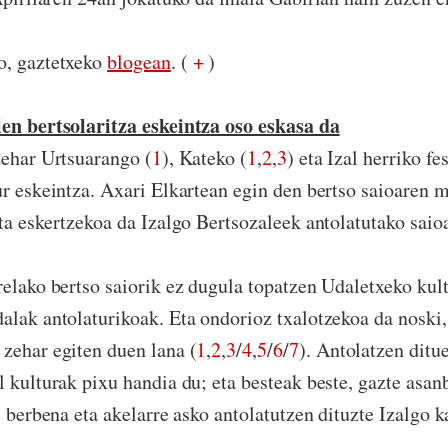
o, gaztetxeko
blogean
. (
+
)
len bertsolaritza eskeintza oso eskasa da
zehar Urtsuarango (
1
), Kateko (
1
,
2
,
3
) eta Izal herriko f
ur eskeintza. Axari Elkartean egin den bertso saioaren
eta eskertzekoa da Izalgo Bertsozaleek antolatutako saio
relako bertso saiorik ez dugula topatzen Udaletxeko kul
alak antolaturikoak. Eta ondorioz txalotzekoa da noski,
zehar egiten duen lana (
1
,
2
,
3
/
4
,
5
/
6
/
7
). Antolatzen ditu
l kulturak pixu handia du; eta besteak beste, gazte asan
, berbena eta akelarre asko antolatutzen dituzte Izalgo 