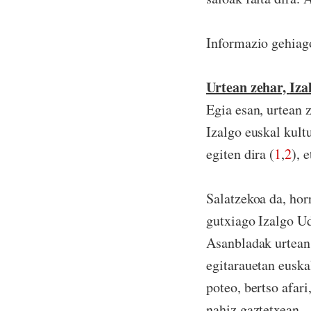
Informazio gehiag
Urtean zehar,
Iza
Egia esan, urtean 
Izalgo euskal kult
egiten dira (
1
,
2
), 
Salatzekoa da, hor
gutxiago Izalgo Ud
Asanbladak urtean 
egitarauetan euska
poteo, bertso afari
nahiz gaztetxean.