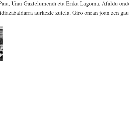
 Paia, Unai Gaztelumendi eta Erika Lagoma. Afaldu ond
 idiazabaldarra aurkezle zutela. Giro onean joan zen gau