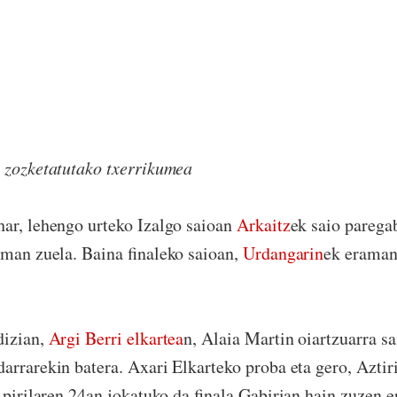
ozketatutako txerrikumea
ar, lehengo urteko Izalgo saioan
Arkaitz
ek saio parega
aman zuela. Baina finaleko saioan,
Urdangarin
ek eraman
dizian,
Argi Berri elkartea
n, Alaia Martin oiartzuarra sa
arrarekin batera. Axari Elkarteko proba eta gero, Aztir
Apirilaren 24an jokatuko da finala Gabirian hain zuzen e