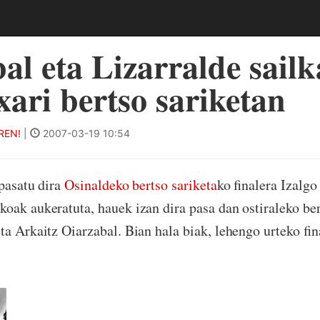
al eta Lizarralde sailk
xari bertso sariketan
REN!
|
2007-03-19 10:54
 pasatu dira
Osinaldeko bertso sariketa
ko finalera Izalg
oak aukeratuta, hauek izan dira pasa dan ostiraleko ber
a Arkaitz Oiarzabal. Bian hala biak, lehengo urteko fina