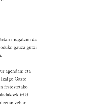
estetan mugatzen da
 moduko gauza gutxi
a.
tur agendan; eta
 Izalgo Gazte
en festestetako
bladakoek triki
kaleetan zehar