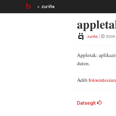
zuriñe
appleta
zuriñe
|
2009-
Appletak: aplikazi
duten.
Adib:
fotosintesiar
Datsegit