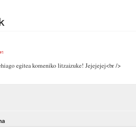
k
#1
ehiago egitea komeniko litzaizuke! Jejejejej<br />
na