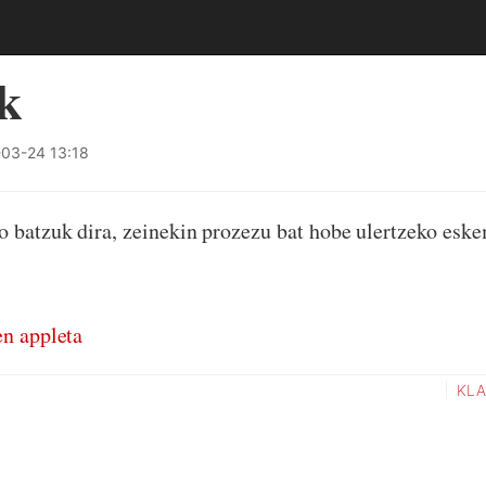
k
03-24 13:18
o batzuk dira, zeinekin prozezu bat hobe ulertzeko eske
en appleta
KLA