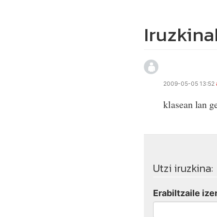
Iruzkina
2009-05-05 13:52
klasean lan g
Utzi iruzkina:
Erabiltzaile ize