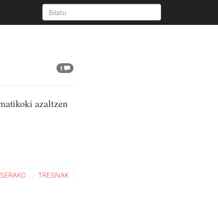
1
matikoki azaltzen
SERAKO
TRESNAK