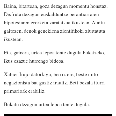
Baina, bitartean, goza dezagun momentu honetaz.
Disfruta dezagun euskalduntze berantiarraren
hipotesiaren erorketa zaratatsua ikustean. Alaitu
gaitezen, denok genekiena zientifikoki ziurtatuta
ikustean.
Eta, gainera, urtea lepoa tente dugula bukatzeko,
ikus ezazue hurrengo bideoa.
Xabier Irujo datorkigu, berriz ere, beste mito
negazionista bat guztiz irauliz. Beti bezala iturri
primarioak erabiliz.
Bukatu dezagun urtea lepoa tente dugula.