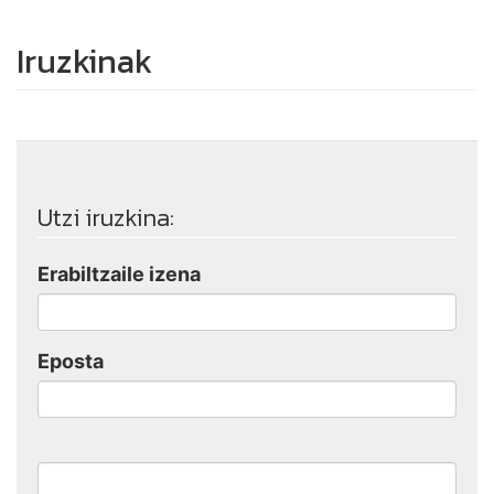
Iruzkinak
Utzi iruzkina:
Erabiltzaile izena
Eposta