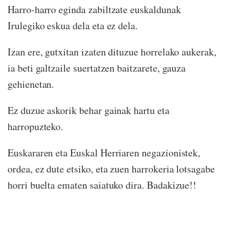
Harro-harro eginda zabiltzate euskaldunak
Irulegiko eskua dela eta ez dela.
Izan ere, gutxitan izaten dituzue horrelako aukerak,
ia beti galtzaile suertatzen baitzarete, gauza
gehienetan.
Ez duzue askorik behar gainak hartu eta
harropuzteko.
Euskararen eta Euskal Herriaren negazionistek,
ordea, ez dute etsiko, eta zuen harrokeria lotsagabe
horri buelta ematen saiatuko dira. Badakizue!!