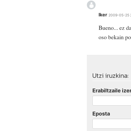
Iker
2009-05-25 
Bueno... ez d
oso bekain po
Utzi iruzkina:
Erabiltzaile ize
Eposta