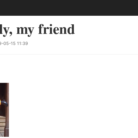
lly, my friend
-05-15 11:39