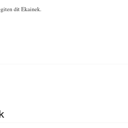
giten dit Ekainek.
k