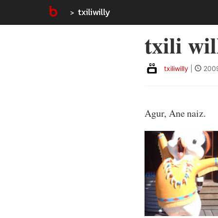
txiliwilly
txili wi
txiliwilly
|
2009
Agur, Ane naiz.