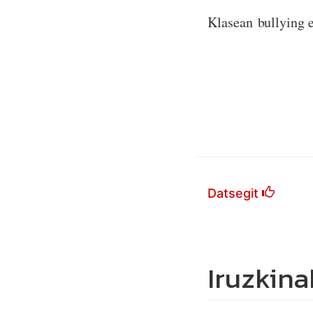
Klasean bullying e
Datsegit
Iruzkina