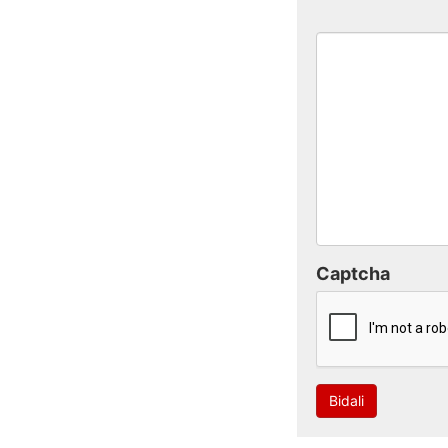
Captcha
Bidali