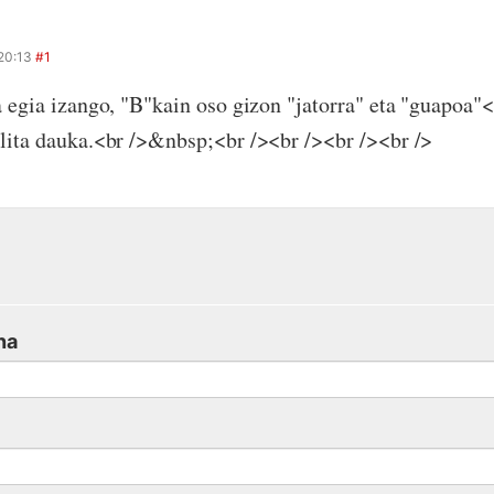
20:13
#1
a egia izango, "B"kain oso gizon "jatorra" eta "guapoa"<
lita dauka.<br />&nbsp;<br /><br /><br /><br />
na