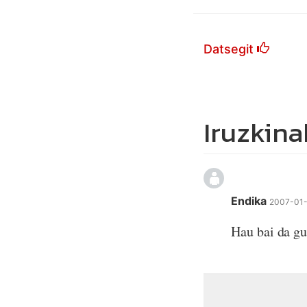
Datsegit
Iruzkina
Endika
2007-01-
Hau bai da gu