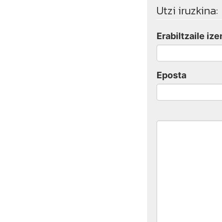
Utzi iruzkina:
Erabiltzaile ize
Eposta