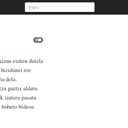
1
izue esaten dutela
 bizidunei ere
ia dela.
za guztiz aldatu
k izatera pasatu
, hobeto bideoa