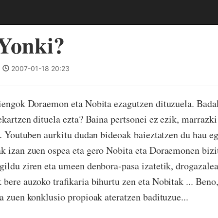
 Yonki?
|
2007-01-18 20:23
hiengok Doraemon eta Nobita ezagutzen dituzuela. Badak
ekartzen dituela ezta? Baina pertsonei ez ezik, marrazki
i. Youtuben aurkitu dudan bideoak baieztatzen du hau eg
 izan zuen ospea eta gero Nobita eta Doraemonen bizit
ildu ziren eta umeen denbora-pasa izatetik, drogazalea
bere auzoko trafikaria bihurtu zen eta Nobitak ... Beno
a zuen konklusio propioak ateratzen badituzue...