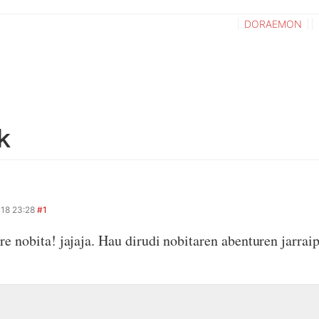
DORAEMON
k
18 23:28
#1
re nobita! jajaja. Hau dirudi nobitaren abenturen jarrai