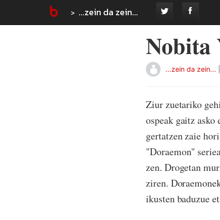
...zein da zein...
Nobita
...zein da zein...
Ziur zuetariko ge
ospeak gaitz asko 
gertatzen zaie hor
"Doraemon" serieak
zen. Drogetan murg
ziren. Doraemonek 
ikusten baduzue et