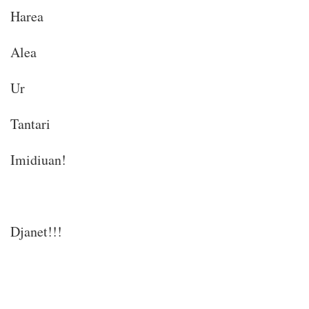
Harea
Alea
Ur
Tantari
Imidiuan!
Djanet!!!