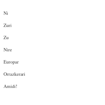
Ni
Zuri
Zu
Nire
Europar
Orrazkerari
Amidi!