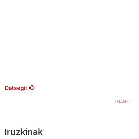
Datsegit
DJANET
Iruzkinak