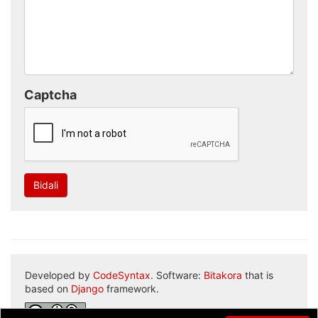
Captcha
Bidali
Developed by
CodeSyntax
. Software:
Bitakora
that is
based on
Django
framework.