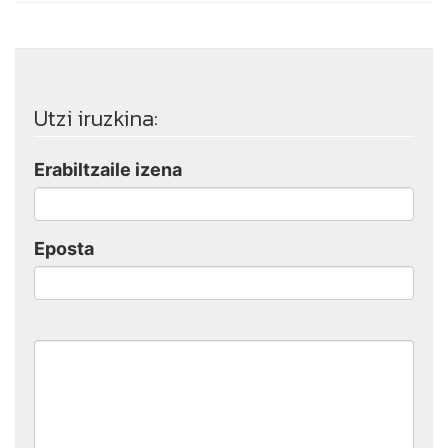
Utzi iruzkina:
Erabiltzaile izena
Eposta