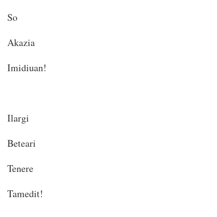
So
Akazia
Imidiuan!
Ilargi
Beteari
Tenere
Tamedit!