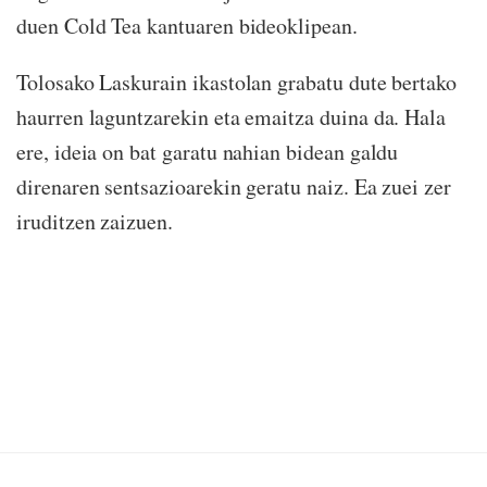
duen Cold Tea kantuaren bideoklipean.
Tolosako Laskurain ikastolan grabatu dute bertako
haurren laguntzarekin eta emaitza duina da. Hala
ere, ideia on bat garatu nahian bidean galdu
direnaren sentsazioarekin geratu naiz. Ea zuei zer
iruditzen zaizuen.