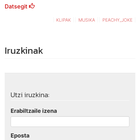
Datsegit
KLIPAK
MUSIKA
PEACHY_JOKE
Iruzkinak
Utzi iruzkina:
Erabiltzaile izena
Eposta