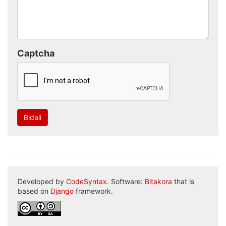
Captcha
Bidali
Developed by
CodeSyntax
. Software:
Bitakora
that is
based on
Django
framework.