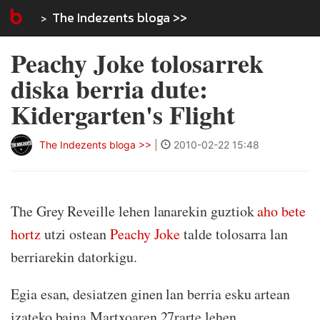
The Indezents bloga >>
Peachy Joke tolosarrek
diska berria dute:
Kidergarten's Flight
The Indezents bloga >>
|
2010-02-22 15:48
The Grey Reveille lehen lanarekin guztiok
aho bete
hortz
utzi ostean
Peachy Joke
talde tolosarra lan
berriarekin datorkigu.
Egia esan, desiatzen ginen lan berria esku artean
izateko baina Martxoaren 27rarte lehen