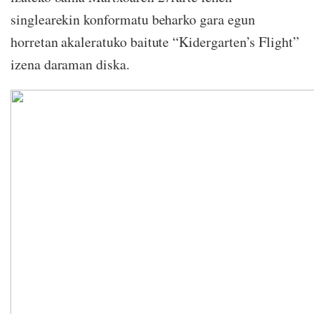
singlearekin konformatu beharko gara egun
horretan akaleratuko baitute “Kidergarten’s Flight”
izena daraman diska.