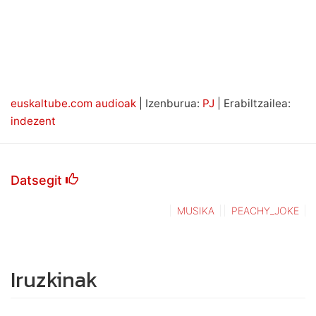
euskaltube.com audioak
| Izenburua:
PJ
| Erabiltzailea:
indezent
Datsegit
MUSIKA
PEACHY_JOKE
Iruzkinak