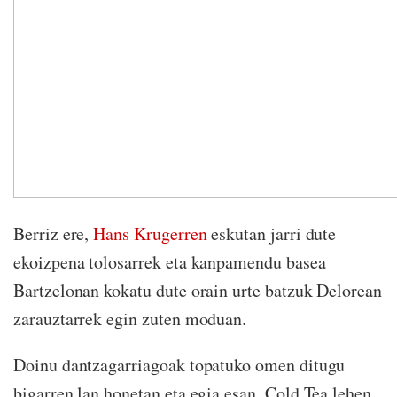
Berriz ere,
Hans Krugerren
eskutan jarri dute
ekoizpena tolosarrek eta kanpamendu basea
Bartzelonan kokatu dute orain urte batzuk Delorean
zarauztarrek egin zuten moduan.
Doinu dantzagarriagoak topatuko omen ditugu
bigarren lan honetan eta egia esan, Cold Tea lehen