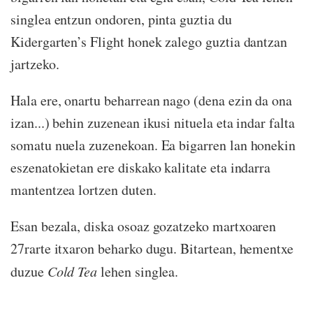
singlea entzun ondoren, pinta guztia du
Kidergarten’s Flight honek zalego guztia dantzan
jartzeko.
Hala ere, onartu beharrean nago (dena ezin da ona
izan...) behin zuzenean ikusi nituela eta indar falta
somatu nuela zuzenekoan. Ea bigarren lan honekin
eszenatokietan ere diskako kalitate eta indarra
mantentzea lortzen duten.
Esan bezala, diska osoaz gozatzeko martxoaren
27rarte itxaron beharko dugu. Bitartean, hementxe
duzue
Cold Tea
lehen singlea.