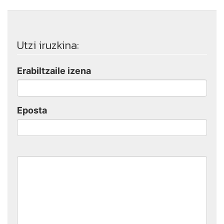
Utzi iruzkina:
Erabiltzaile izena
Eposta