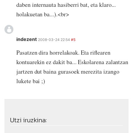
daben internauta hasiberri bat, eta klaro...
holakuetan ba...).<br>
indezent
2008-03-24 22:54
#5
Pasatzen dira horrelakoak. Eta riflearen
kontuarekin ez dakit ba... Eskolarena zalantzan
jartzen dut baina gurasoek merezita izango
lukete bai ;)
Utzi iruzkina: