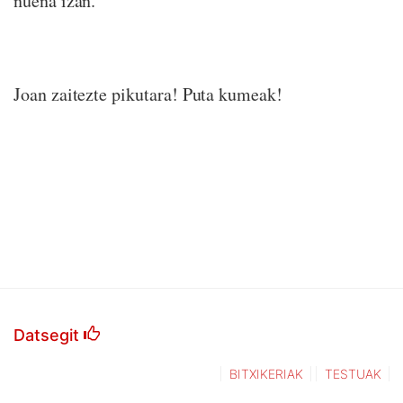
nuena izan.
Joan zaitezte pikutara! Puta kumeak!
Datsegit
BITXIKERIAK
TESTUAK