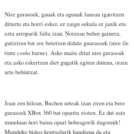
Nire gurasoek, gauak eta egunak lanean igarotzen
dituzte eta horri esker, ez zaigu sekula ez janik eta
ezta arroparik falta izan.
Noizean behin gainera,
gutiziren bat ere betetzen didate guarasoek (nire ile
tinte
coola
barne). Asko maite ditut nire gurasoak
eta asko eskertzen diet gugatik egiten dutena, orain
arte behintzat.
Joan zen hilean, Buchen urteak izan ziren eta bere
gurasoek XBox 360 bat oparitu zioten.
Ez dut uste
munduan hori baina opari hobeagorik dagoenik!
Munduko bideo-kontsolarik handiena da eta