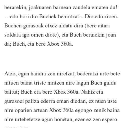
berarekin, joakuaren barnean zaudela ematen du!
…edo hori dio Buchek behintzat... Dio edo zioen.
Buchen gurasoak etxez aldatu dira (bere aitari
soldata igo omen diote), eta Buch beraiekin joan
da; Buch, eta bere Xbox 360a.
Atzo, egun handia zen niretzat, bederatzi urte bete
nituen baina triste nintzen nire lagun Buch galdu
baitut; Buch eta bere Xbox 360a. Nahiz eta
gurasoei paliza ederra eman diedan, ez nuen uste
nire oparien artean Xbox 360a egongo zenik baina
nire urtebetetze agun honetan, ezer ez zen espero