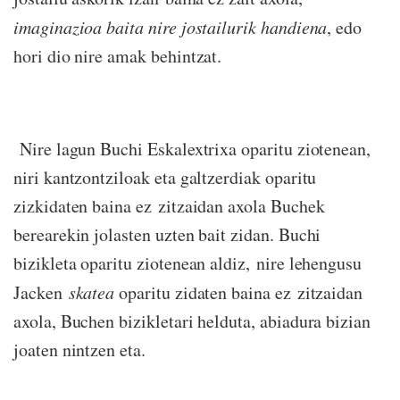
imaginazioa baita nire jostailurik handiena
, edo
hori dio nire amak behintzat.
Nire lagun Buchi Eskalextrixa oparitu ziotenean,
niri kantzontziloak eta galtzerdiak oparitu
zizkidaten baina ez zitzaidan axola Buchek
berearekin jolasten uzten bait zidan. Buchi
bizikleta oparitu ziotenean aldiz, nire lehengusu
Jacken
skatea
oparitu zidaten baina ez zitzaidan
axola, Buchen bizikletari helduta, abiadura bizian
joaten nintzen eta.