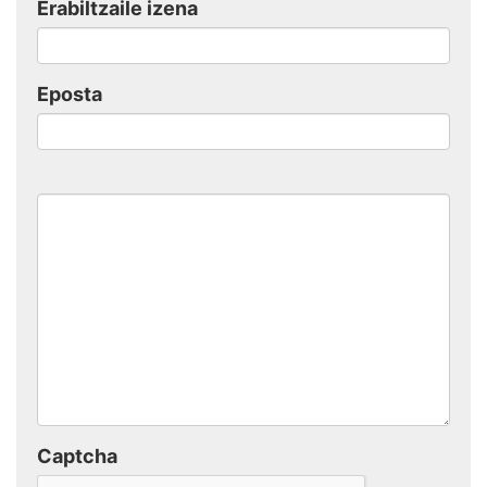
Erabiltzaile izena
Eposta
Captcha