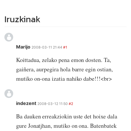
Iruzkinak
Marijo
2008-03-11 21:44
#1
Koittadua, zelako pena emon dosten. Ta,
gaiñera, aurpegira hola barre egin ostian,
mutiko on-ona izatia nahiko dabe!!!<br>
indezent
2008-03-12 11:50
#2
Ba dauken erreakziokin uste det hoixe dala
gure Jonatjhan, mutiko on ona. Batenbatek