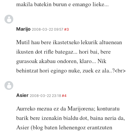
makila batekin burun e emango lieke...
Marijo
2008-03-22 09:57
#3
Mutil hau bere ikastetxeko lekurik altuenean
ikusten dot rifle bategaz... hori bai, bere
gurasoak akabau ondoren, klaro... Nik
behintzat hori egingo nuke, zuek ez ala..?<br>
Asier
2008-03-22 23:18
#4
Aurreko mezua ez da Marijorena; konturatu
barik bere izenakin bialdu dot, baina neria da,
Asier (blog baten lehenengoz erantzuten