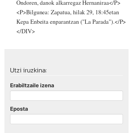
Ondoren, danok alkarregaz Hernaniraa</P>
<P>Bilgunea: Zapatua, hilak 29, 18:45etan
Kepa Enbeita enparantzan ("La Parada").</P>
</DIV>
Utzi iruzkina:
Erabiltzaile izena
Eposta