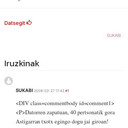
Datsegit
SUKABI
Iruzkinak
SUKABI
2008-03-27 17:42
#1
<DIV class=commentbody id=comment1>
<P>Datorren zapatuan, 40 pertsonatik gora
Astigarran txotx egingo dogu jai giroan!