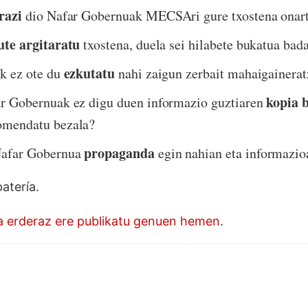
razi
dio Nafar Gobernuak MECSAri gure txostena onar
ute argitaratu
txostena, duela sei hilabete bukatua bad
ezkutatu
k ez ote du
nahi zaigun zerbait mahaigainera
kopia b
ar Gobernuak ez digu duen informazio guztiaren
omendatu bezala?
propaganda
Nafar Gobernua
egin nahian eta informazio
atería.
a erderaz ere publikatu genuen hemen
.