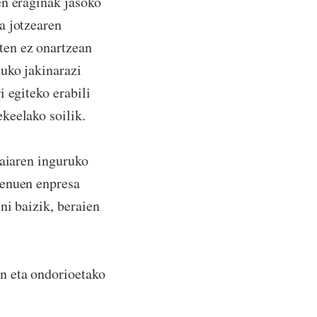
en eraginak jasoko
a jotzearen
ten ez onartzean
uko jakinarazi
 egiteko erabili
keelako soilik.
gaiaren inguruko
genuen enpresa
ni baizik, beraien
n eta ondorioetako