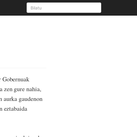
r Gobernuak
a zen gure nahia,
en aurka gaudenon
n eztabaida