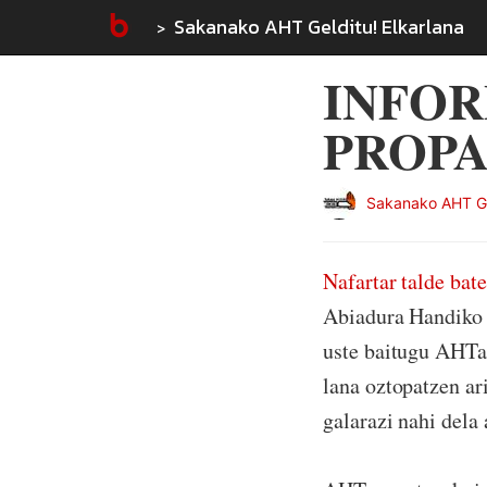
Sakanako AHT Gelditu! Elkarlana
INFOR
PROP
Sakanako AHT Gel
Nafartar talde ba
Abiadura Handiko T
uste baitugu AHTa
lana oztopatzen ar
galarazi nahi dela 