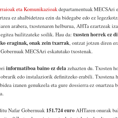
rraioak eta Komunikazioak
departamentuak MECSAri e
rtzea ez ahalbidetzea ezin da bidegabe edo ez legezkotz
aren arabera, txostenaren helburua, AHTa ezartzeak iza
txosten horrek ez d
egitea bailitzateke soilik. Hau da:
o eraginak, onak zein txarrak
, ontzat jotzen diren e
r Gobernuak MECSAri eskatutako txostenak.
informatiboa baino ez dela
ori
zehazten du. Txosten ho
 obrarik edo instalaziorik definitzeko erabili. Txostena h
bidea izanen genukeela eta gure dossierra ez onartzea 
a.
151.724 euro
 ditu Nafar Gobernuak
AHTaren onurak bak