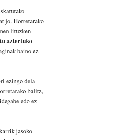
skatutako
at jo. Horretarako
nen lituzken
itu aztertuko
raginak baino ez
ri ezingo dela
orretarako balitz,
bidegabe edo ez
arrik jasoko