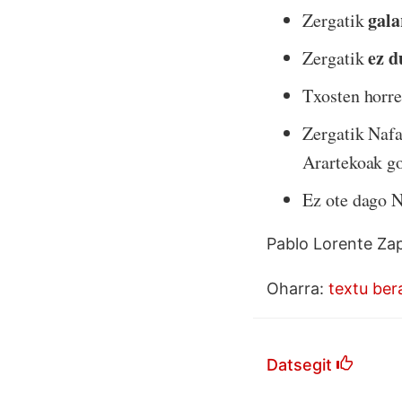
gala
Zergatik
ez d
Zergatik
Txosten horre
Zergatik Naf
Arartekoak g
Ez ote dago 
Pablo Lorente Zap
Oharra:
textu ber
Datsegit