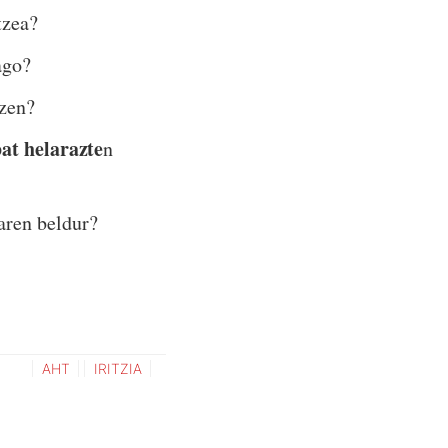
tzea?
ago?
tzen?
at helarazte
n
aren beldur?
AHT
IRITZIA