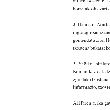
dituen txosten bat 
horrelakoak ezartz
2.
Hala ere, Arart
ingurugiroan izane
gomendatu zion H
txostena bukatzek
3.
2009ko apirilare
Komunikazioak de
egindako txostena 
informazio, txost
AHTaren aurka gau