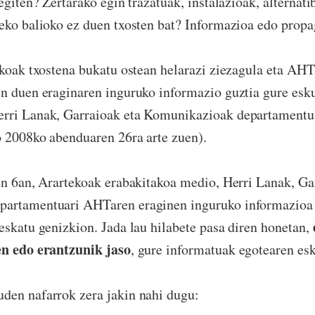
egiten? Zertarako egin trazatuak, instalazioak, alternat
eko balioko ez duen txosten bat? Informazioa edo propa
ekoak txostena bukatu ostean helarazi ziezagula eta AHT
n duen eraginaren inguruko informazio guztia gure esku
erri Lanak, Garraioak eta Komunikazioak departament
o 2008ko abenduaren 26ra arte zuen).
n 6an, Arartekoak erabakitakoa medio, Herri Lanak, Ga
partamentuari AHTaren eraginen inguruko informazio
eskatu genizkion. Jada lau hilabete pasa diren honetan,
en edo erantzunik jaso
, gure informatuak egotearen esk
den nafarrok zera jakin nahi dugu: