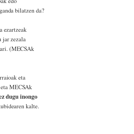
ibak edo
ganda bilatzen da?
a ezartzeak
 jar zezala
uari. (MECSAk
rraioak eta
a eta MECSAk
ez dugu inongo
ubidearen kalte.