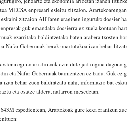
gurugiro, jendarte eta ekonomia arloetan izanen lituzk
itea MECSA enpresari esleitu zitzaion. Arartekoarengan
eskaini zitzaion AHTaren eraginen inguruko dossier ba
 enpresak guk emandako dossierra ez zuela kontuan hart
nuak ezarritako baldintzetako baten arabera txosten hori
a Nafar Gobernuak berak onartutakoa izan behar litzate
xostena egiten ari direnek ezin dute jada egina dagoen 
aldin eta Nafar Gobernuak baimentzen ez badu. Guk ez 
a izan behar zuen baldintzatu nahi, informazio bat eskai
raztu eta osatze aldera, nafarron mesedetan.
8/643M espedientean, Arartekoak gure kexa erantzun zue
enituen: