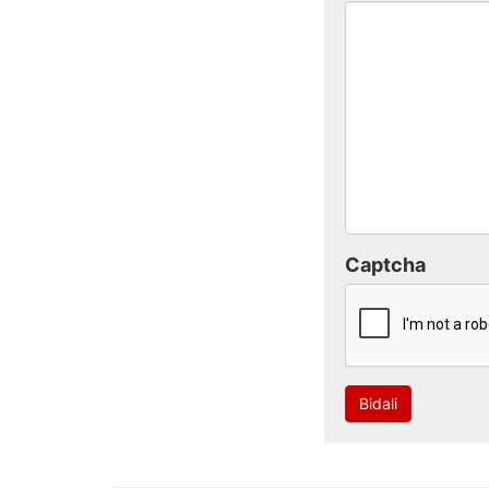
Captcha
Bidali