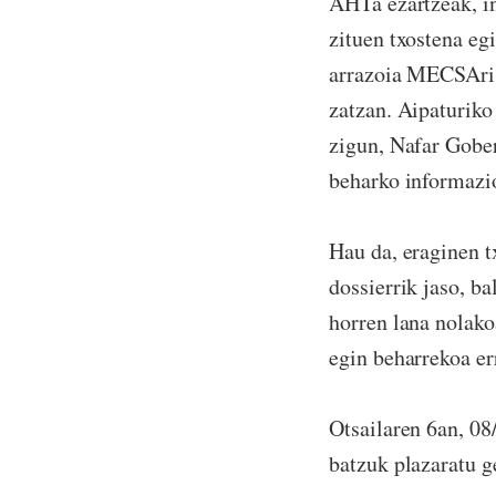
AHTa ezartzeak, in
zituen txostena eg
arrazoia MECSAri 
zatzan. Aipaturiko
zigun, Nafar Gober
beharko informazio
Hau da, eraginen t
dossierrik jaso, b
horren lana nolako
egin beharrekoa er
Otsailaren 6an, 0
batzuk plazaratu g