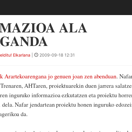
MAZIOA ALA
AGANDA
ditu! Elkarlana
|
2009-09-18 12:31
tek Arartekoarengana jo genuen joan zen abenduan
. Nafa
renaren, AHTaren, proiektuarekin duen jarrera salatze
ren inguruko informazioa ezkutatzen eta proiektu horr
i dela. Nafar jendartean proiektu honen inguruko edozei
agerikoa da.