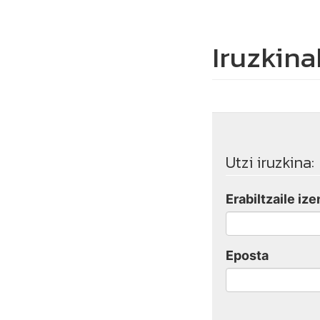
Iruzkina
Utzi iruzkina:
Erabiltzaile ize
Eposta