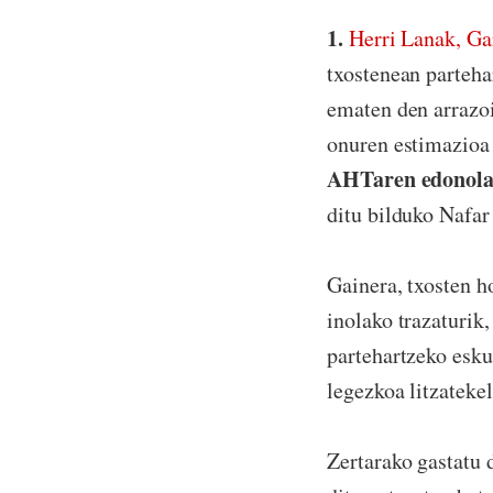
1.
Herri Lanak, Ga
txostenean parteha
ematen den arrazoi
onuren estimazioa 
AHTaren edonolak
ditu bilduko Nafa
Gainera, txosten h
inolako trazaturik,
partehartzeko esku
legezkoa litzatekel
Zertarako gastatu