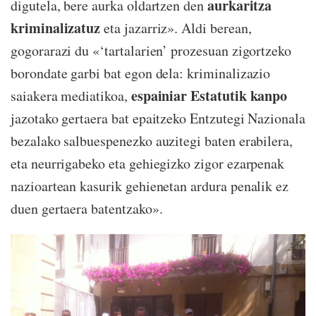
aurkaritza
digutela, bere aurka oldartzen den
kriminalizatuz
eta jazarriz». Aldi berean,
gogorarazi du «‘tartalarien’ prozesuan zigortzeko
borondate garbi bat egon dela: kriminalizazio
espainiar Estatutik kanpo
saiakera mediatikoa,
jazotako gertaera bat epaitzeko Entzutegi Nazionala
bezalako salbuespenezko auzitegi baten erabilera,
eta neurrigabeko eta gehiegizko zigor ezarpenak
nazioartean kasurik gehienetan ardura penalik ez
duen gertaera batentzako».