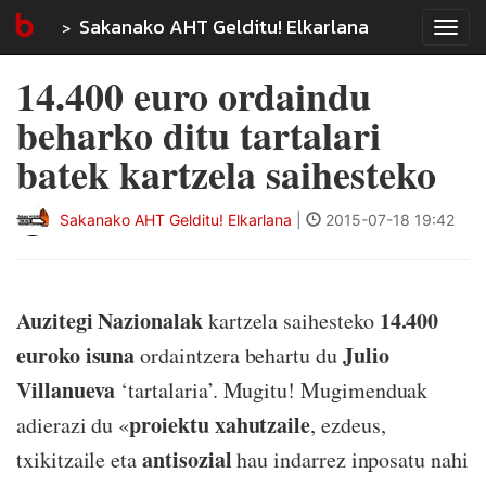
Sakanako AHT Gelditu! Elkarlana
Tog
navi
14.400 euro ordaindu
beharko ditu tartalari
batek kartzela saihesteko
Sakanako AHT Gelditu! Elkarlana
|
2015-07-18 19:42
Auzitegi Nazionalak
14.400
kartzela saihesteko
euroko isuna
Julio
ordaintzera behartu du
Villanueva
‘tartalaria’. Mugitu! Mugimenduak
proiektu xahutzaile
adierazi du «
, ezdeus,
antisozial
txikitzaile eta
hau indarrez inposatu nahi