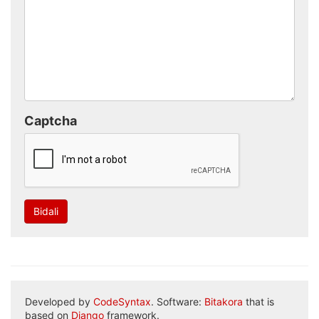
Captcha
Bidali
Developed by
CodeSyntax
. Software:
Bitakora
that is
based on
Django
framework.