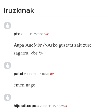
Iruzkinak
ptx
2006-11-27 16:15
#1
Aupa Ane!<br />Asko gustatu zait zure
sagarra. <br />
patxi
2006-11-27 16:20
#2
emen nago
hijosdtxopos
2006-11-27 16:25
#3