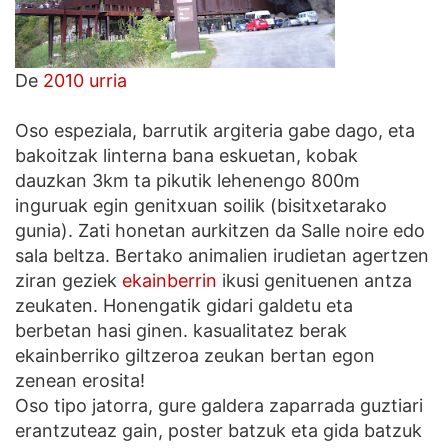
De
2010 urria
Oso espeziala, barrutik argiteria gabe dago, eta
bakoitzak linterna bana eskuetan, kobak
dauzkan 3km ta pikutik lehenengo 800m
inguruak egin genitxuan soilik (bisitxetarako
gunia). Zati honetan aurkitzen da Salle noire edo
sala beltza. Bertako animalien irudietan agertzen
ziran geziek
ekainberrin
ikusi genituenen antza
zeukaten. Honengatik gidari galdetu eta
berbetan hasi ginen. kasualitatez berak
ekainberriko giltzeroa zeukan bertan egon
zenean erosita!
Oso tipo jatorra, gure galdera zaparrada guztiari
erantzuteaz gain, poster batzuk eta gida batzuk