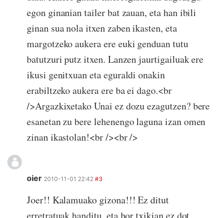
egon ginanian tailer bat zauan, eta han ibili
ginan sua nola itxen zaben ikasten, eta
margotzeko aukera ere euki genduan tutu
batutzuri putz itxen. Lanzen jaurtigailuak ere
ikusi genitxuan eta eguraldi onakin
erabiltzeko aukera ere ba ei dago.<br
/>Argazkixetako Unai ez dozu ezagutzen? bere
esanetan zu bere lehenengo laguna izan omen
zinan ikastolan!<br /><br />
oier
2010-11-01 22:42
#3
Joer!! Kalamuako gizona!!! Ez ditut
erretratuak handitu, eta hor txikian ez dot