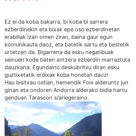
Ez ei da koba bakarra, bi koba bi sarrera
ezberdinekin eta bixak epe oso ezberdinetan
erabiliak izan omen ziran, baina gaur egun
komunikauta daoz, eta batetik sartu eta bestetik
urtetzen da. Bigarrena da esku negatibuak
seinuen kode baten antzera ezberdin marraztuta
dauzkana. Egundaino deskubritxu diran esku
guztixetatik erdixak koba honetan daoz!
Hau bisitxau ostian, hemendik Foix alderuntz jun
ginan eta ondoren Andorra alderako bidia hartu
genduan Tarascon s/ariegeraino.