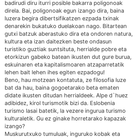
badirudi diru iturri posible bakarra poligonoak
direla. Bai, poligonoak egun izango dira, baina
luzera begira dibertsifikatzen ezpada txinak
denarekin bukatuko duelakoan nago. Bitartean
gutxi batzuk aberastuko dira eta ondoren natura,
kultura eta izan daitezken beste ondasun
turistiko guztiak suntsituta, herrialde pobre eta
etorkizun gabeko batean ikusten dut gure burua,
eskuinaren eta kapitalismoaren atzaparretatik
lehen bait lehen ihes egiten ezpadogu!
Beno, hau motzean kontatuta, ze filosofia luze
bat da hau, baina gogoetarako beta ematen
didate ikusten ditudan herrialdeek. Alpe d`huez
adibidez, kirol turismotik bizi da. Eslobenia
turismo lasai batetik, la vezere ingurua turismo
kulturaletik. Gu ez ginake horretarako kapazak
izango?
Muskurutxuko tumuluak, inguruko kobak eta