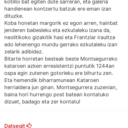
kotilloi bat egiten dute sarreran, eta galeria
handienean kontzertu batzuk ere eman izan
dituzke.
Koba honetan margorik ez egon arren, hainbat
jenderen babesleku eta ezkutaleku izana da,
neolitikoko gizakitik hasi eta Frantziar iraultza
edo lehenengo mundu gerrako ezkutaleku izan
zelarik adibidez.
Bitarte horretan besteak beste Montsegurreko
kataroen azken erresistentzi puntutik 1244an
ospa egin zutenen gotorleku ere bihurtu zen.
Eta hemendik biharramunean Kataroen
herrialdera jun ginan. Montsegurrera zuzenian,
baina hori hurrengo post batean kontatuko
dizuet, badago eta zer kontatu!
Datsegit