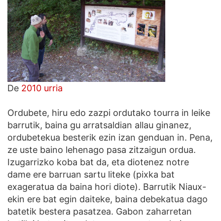
De
2010 urria
Ordubete, hiru edo zazpi ordutako tourra in leike
barrutik, baina gu arratsaldian allau ginanez,
ordubetekua besterik ezin izan genduan in. Pena,
ze uste baino lehenago pasa zitzaigun ordua.
Izugarrizko koba bat da, eta diotenez notre
dame ere barruan sartu liteke (pixka bat
exageratua da baina hori diote). Barrutik Niaux-
ekin ere bat egin daiteke, baina debekatua dago
batetik bestera pasatzea. Gabon zaharretan