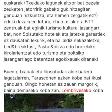
euskarak (Txekiako lagunek altxor bat bezela
zeukaten jatorririk gabeko guk hitzegiten
genduan hizkuntza, eta hemen zergatik ez?)
eduki dezakeen lotura, ehun milak eta BTT
zentruak bat eginik turismo kultural jasangarri
bat, non 5pisutako hotelek eta jatetxe garestiek
ez daukaten lekurik, eta bai aldiz nekazaletxe,
bed&breakfast, Pasta &pizza edo horrelako
kirolarientzat edo turismo eta poltsiko
jasangarriago batentzat egokixauak diranak!
Bueno, txapak eta filosofadak alde batera
lagatziarren, Tarasconen azken koba bat ikusi
genduan. Oingo honetan ez zauan margorik,
baina demaseko koba zan.
Lombriveseko
koba