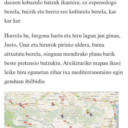
daozen kobazulo batzuk ikustera; ez espereologo
bezela, baizik eta berriz ere kultureta bezela, kar
kar kar
Horrela ba, furgona hartu eta hiru lagun jun ginan,
Justo, Unai eta hirurok pirinio aldera, baina
aitxatuta bezela, oinguan mendirako plana barik
beste pretensio batzukin. Atxikituriko mapan ikusi
leike hiru egunetan zihar ixa mediterranoraino egin
genduan ibilbidia