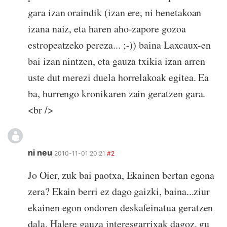
gara izan oraindik (izan ere, ni benetakoan
izana naiz, eta haren aho-zapore gozoa
estropeatzeko pereza... ;-)) baina Laxcaux-en
bai izan nintzen, eta gauza txikia izan arren
uste dut merezi duela horrelakoak egitea. Ea
ba, hurrengo kronikaren zain geratzen gara.
<br />
ni neu
2010-11-01 20:21
#2
Jo Oier, zuk bai paotxa, Ekainen bertan egona
zera? Ekain berri ez dago gaizki, baina...ziur
ekainen egon ondoren deskafeinatua geratzen
dala. Halere gauza interesgarrixak dagoz, gu