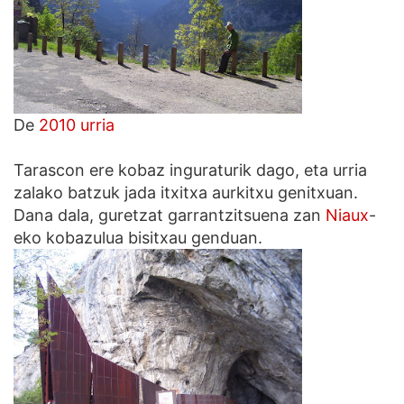
De
2010 urria
Tarascon ere kobaz inguraturik dago, eta urria
zalako batzuk jada itxitxa aurkitxu genitxuan.
Dana dala, guretzat garrantzitsuena zan
Niaux
-
eko kobazulua bisitxau genduan.