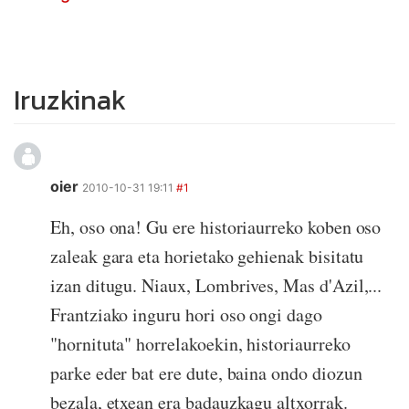
Iruzkinak
oier
2010-10-31 19:11
#1
Eh, oso ona! Gu ere historiaurreko koben oso
zaleak gara eta horietako gehienak bisitatu
izan ditugu. Niaux, Lombrives, Mas d'Azil,...
Frantziako inguru hori oso ongi dago
"hornituta" horrelakoekin, historiaurreko
parke eder bat ere dute, baina ondo diozun
bezala, etxean era badauzkagu altxorrak.