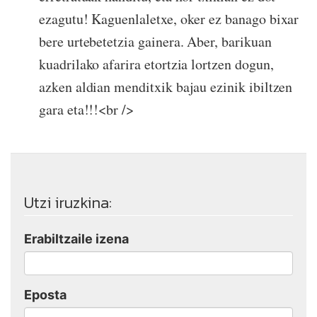
ezagutu! Kaguenlaletxe, oker ez banago bixar
bere urtebetetzia gainera. Aber, barikuan
kuadrilako afarira etortzia lortzen dogun,
azken aldian menditxik bajau ezinik ibiltzen
gara eta!!!<br />
Utzi iruzkina:
Erabiltzaile izena
Eposta