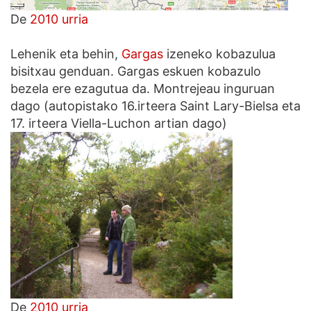
De
2010 urria
Lehenik eta behin,
Gargas
izeneko kobazulua
bisitxau genduan. Gargas eskuen kobazulo
bezela ere ezagutua da. Montrejeau inguruan
dago (autopistako 16.irteera Saint Lary-Bielsa eta
17. irteera Viella-Luchon artian dago)
De
2010 urria