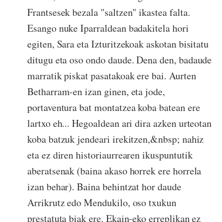
Frantsesek bezala "saltzen" ikastea falta.
Esango nuke Iparraldean badakitela hori
egiten, Sara eta Izturitzekoak askotan bisitatu
ditugu eta oso ondo daude. Dena den, badaude
marratik piskat pasatakoak ere bai. Aurten
Betharram-en izan ginen, eta jode,
portaventura bat montatzea koba batean ere
lartxo eh... Hegoaldean ari dira azken urteotan
koba batzuk jendeari irekitzen,&nbsp; nahiz
eta ez diren historiaurrearen ikuspuntutik
aberatsenak (baina akaso horrek ere horrela
izan behar). Baina behintzat hor daude
Arrikrutz edo Mendukilo, oso txukun
prestatuta biak ere. Ekain-eko erreplikan ez