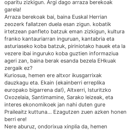
oparitu zizkigun. Argi dago arraza berekoak
garela!
Arraza berekoak bai, baina Euskal Herrian
zeozerk fallatzen duela esan zigun. kobatik
irtetzean panfleto batzuk eman zizkigun, kultura
franko kantauriarran inguruan, kantabria eta
asturiaseko koba batzuk, piriniotako hauek eta la
vezere ibai inguruko koba guztien informaziua
ageri zan, baina berak esanda bezela EHkuak
zergaik ez?
Kuriosua, hemen ere altxor ikusgarrixak
dauzkagu eta. Ekain (ekainberri erreplika
europako bigarrena da!), Altxerri, Isturitzko
Oxozelaia, Santimamine, Sarako leizeak, eta
interes ekonomikoek jan nahi duten gure
Praileaitz kuttuna... Ezagutzen zuen azken honen
berri ere!
Nere aburuz, ondorixua xinplia da, hemen