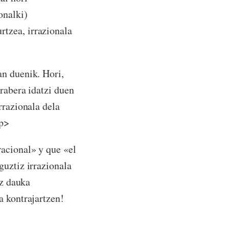
onalki)
tzea, irrazionala
an duenik. Hori,
rabera idatzi duen
rrazionala dela
/p>
racional» y que «el
guztiz irrazionala
ez dauka
a kontrajartzen!