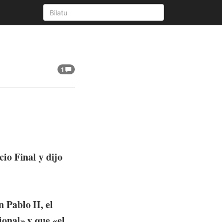
1
io Final y dijo
 Pablo II, el
ional» y que «el