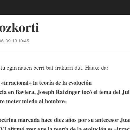
ozkorti
6-09-13 10:45
tu egin nauen berri bat irakurri dut. Hauxe da:
«irracional» la teoría de la evolución
cia en Baviera, Joseph Ratzinger tocó el tema del Juic
iere meter miedo al hombre»
octrina marcada hace diez años por su antecesor Juan
I afirmó ayer que la teoría de la evolución es «irrac