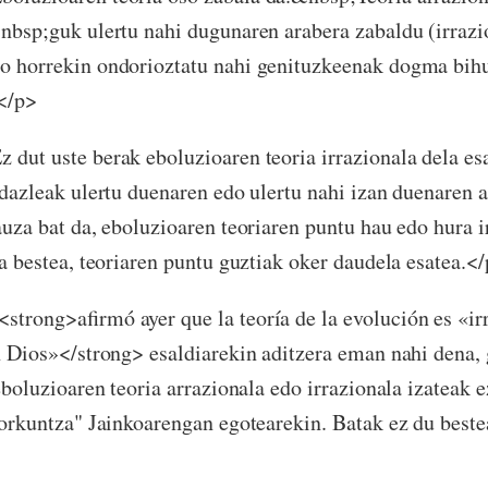
&nbsp;guk ulertu nahi dugunaren arabera zabaldu (irrazi
 horrekin ondorioztatu nahi genituzkeenak dogma bihur
.</p>
dut uste berak eboluzioaren teoria irrazionala dela es
idazleak ulertu duenaren edo ulertu nahi izan duenaren a
auza bat da, eboluzioaren teoriaren puntu hau edo hura i
ta bestea, teoriaren puntu guztiak oker daudela esatea.<
trong>afirmó ayer que la teoría de la evolución es «ir
n Dios»</strong> esaldiarekin aditzera eman nahi dena, 
eboluzioaren teoria arrazionala edo irrazionala izateak 
sorkuntza" Jainkoarengan egotearekin. Batak ez du beste