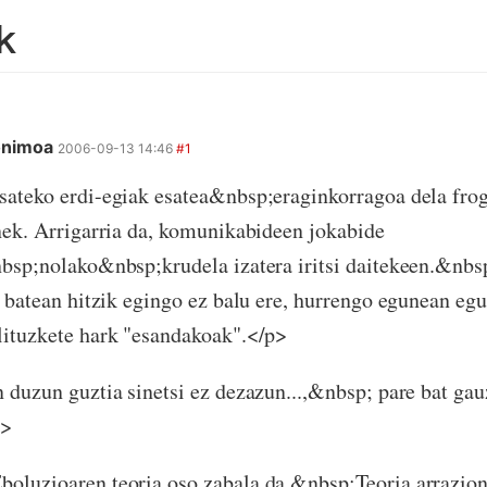
k
nonimoa
2006-09-13 14:46
#1
ateko erdi-egiak esatea&nbsp;eraginkorragoa dela frog
nek. Arrigarria da, komunikabideen jokabide
bsp;nolako&nbsp;krudela izatera iritsi daitekeen.&nbs
n batean hitzik egingo ez balu ere, hurrengo egunean eg
ituzkete hark "esandakoak".</p>
 duzun guztia sinetsi ez dezazun...,&nbsp; pare bat gau
p>
luzioaren teoria oso zabala da.&nbsp;Teoria arrazion