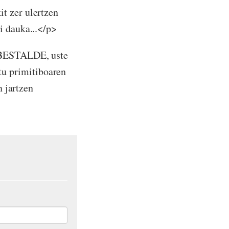
t zer ulertzen
i dauka...</p>
. BESTALDE, uste
u primitiboaren
jartzen