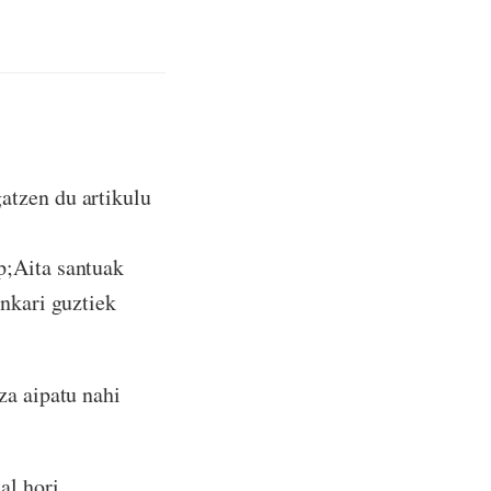
atzen du artikulu
p;Aita santuak
unkari guztiek
za aipatu nahi
al hori