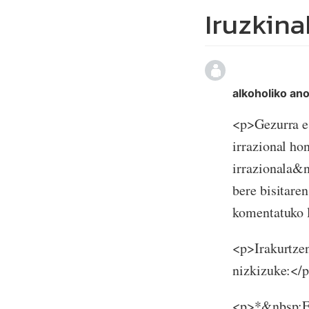
Iruzkina
alkoholiko a
<p>Gezurra es
irrazional ho
irrazionala&n
bere bisitare
komentatuko l
<p>Irakurtzen
nizkizuke:</
<p>*&nbsp;Ebo