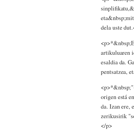
sinplifikatu,
eta&nbsp;mito
dela uste dut
<p>*&nbsp;Ez 
artikuluaren 
esaldia da. G
pentsatzea, e
<p>*&nbsp;"<s
origen está e
da. Izan ere, 
zerikusirik "
</p>