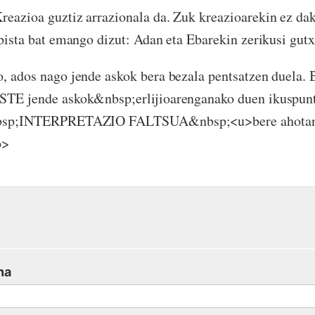
azioa guztiz arrazionala da. Zuk kreazioarekin ez daki
pista bat emango dizut: Adan eta Ebarekin zerikusi gutx
, ados nago jende askok bera bezala pentsatzen duela
TE jende askok&nbsp;erlijioarenganako duen ikuspunt
bsp;INTERPRETAZIO FALTSUA&nbsp;<u>bere ahotan 
p>
na