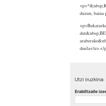
<p>*&nbsp;Kre
duzun, baina 
<p>Bukatzeko
dut&nbsp;BES
araberako&n
duela</u>.</
Utzi iruzkina:
Erabiltzaile ize