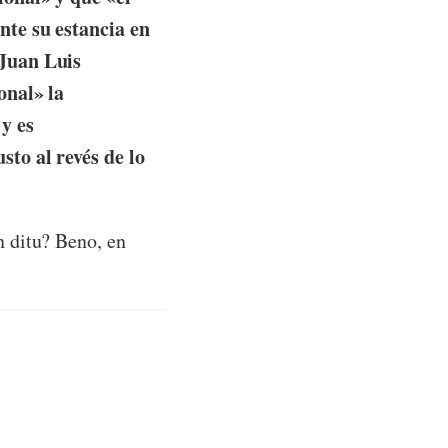
nte su estancia en
 Juan Luis
onal» la
 y es
sto al revés de lo
 ditu? Beno, en