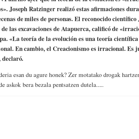
os». Joseph Ratzinger realizó estas afirmaciones dura
cenas de miles de personas. El reconocido científico
 de las excavaciones de Atapuerca, calificó de «irraci
a. «La teoría de la evolución es una teoría científica
onal. En cambio, el Creacionismo es irracional. Es ju
 declaró.
deria esan du agure honek? Zer motatako drogak hartzen
de askok bera bezala pentsatzen dutela.....