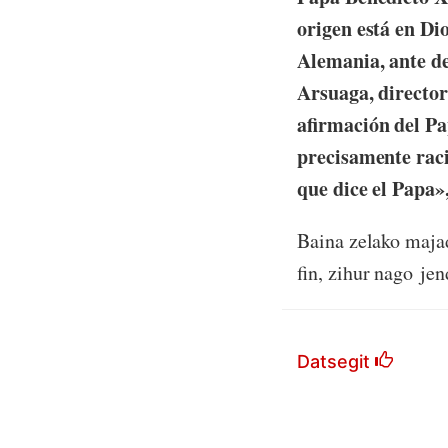
origen está en Di
Alemania, ante de
Arsuaga, director
afirmación del Pap
precisamente raci
que dice el Papa»,
Baina zelako maja
fin, zihur nago jen
Datsegit