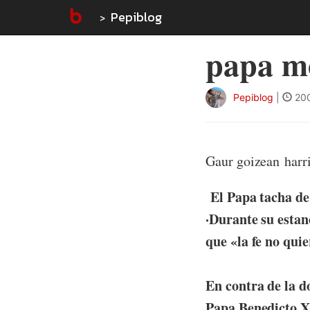
Pepiblog
papa m
Pepiblog
|
200
Gaur goizean harri
El Papa tacha de 
·Durante su estan
que «la fe no qu
En contra de la d
Papa Benedicto XV