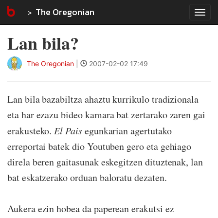
The Oregonian
Tog
navi
Lan bila?
The Oregonian
|
2007-02-02 17:49
Lan bila bazabiltza ahaztu kurrikulo tradizionala
eta har ezazu bideo kamara bat zertarako zaren gai
erakusteko.
El Pais
egunkarian agertutako
erreportai batek dio Youtuben gero eta gehiago
direla beren gaitasunak eskegitzen dituztenak, lan
bat eskatzerako orduan baloratu dezaten.
Aukera ezin hobea da paperean erakutsi ez