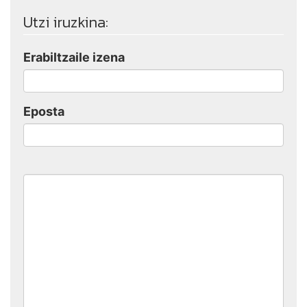
Utzi iruzkina:
Erabiltzaile izena
Eposta