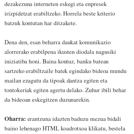
dezakezuna interneten eskegi eta enpresek
irizpidetzat erabiltzeko. Horrela beste kriterio
batzuk kontutan har ditzakete.
Dena den, esan beharra daukat komunikazio
alorrerako erabilpena ikusten diodala nagusiki
iniziatiba honi. Baina kontuz, banku batean
sartzeko erabiltzaile batek egindako bideoa mundu
mailan ezagutu da tipoak dantza egiten eta
tontokeriak egiten agertu delako. Zuhur ibili behar
da bideoan eskegitzen duzunarekin.
Oharra:
erantzuna idazten baduzu mezua bidali
baino lehenago HTML koadrotxoa klikatu, bestela