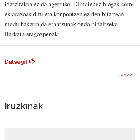
idatzitakoa ez da agertuko. Dirudienez blogak.com-
ek arazoak ditu eta konpontzen ez den bitartean
modu bakarra da erantzunak ondo bidaltzeko.
Barkatu eragozpenak.
Datsegit
LANAK
Iruzkinak