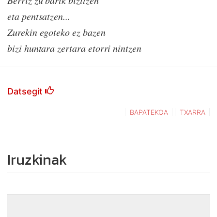
Berriz zu barik bizitzen
eta pentsatzen...
Zurekin egoteko ez bazen
bizi huntara zertara etorri nintzen
Datsegit
BAPATEKOA
TXARRA
Iruzkinak