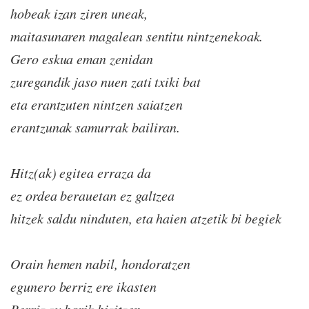
hobeak izan ziren uneak,
maitasunaren magalean sentitu nintzenekoak.
Gero eskua eman zenidan
zuregandik jaso nuen zati txiki bat
eta erantzuten nintzen saiatzen
erantzunak samurrak bailiran.
Hitz(ak) egitea erraza da
ez ordea berauetan ez galtzea
hitzek saldu ninduten, eta haien atzetik bi begiek
Orain hemen nabil, hondoratzen
egunero berriz ere ikasten