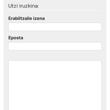
Utzi iruzkina:
Erabiltzaile izena
Eposta