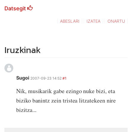
Datsegit
ABESLARI
IZATEA
ONARTU
Iruzkinak
Sugoi
2007-09-23 14:52
#1
Nik, musikarik gabe ezingo nuke bizi, eta
biziko banintz zein tristea litzatekeen nire
bizitza...