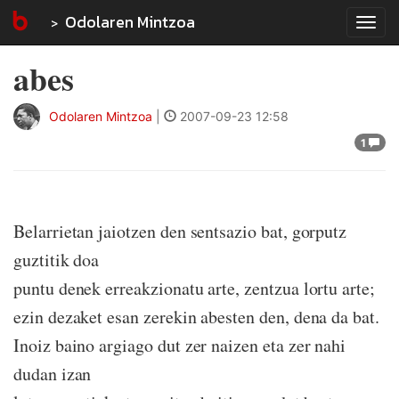
Odolaren Mintzoa
Tog
navi
abes
Odolaren Mintzoa
|
2007-09-23 12:58
1
Belarrietan jaiotzen den sentsazio bat, gorputz
guztitik doa
puntu denek erreakzionatu arte, zentzua lortu arte;
ezin dezaket esan zerekin abesten den, dena da bat.
Inoiz baino argiago dut zer naizen eta zer nahi
dudan izan