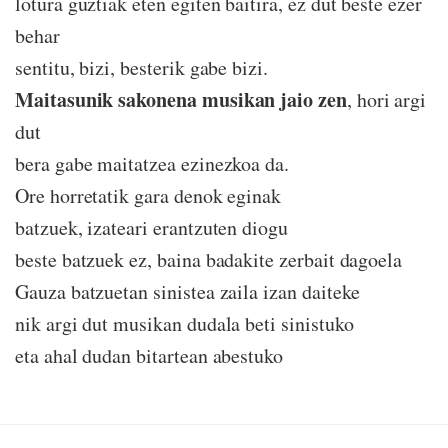
lotura guztiak eten egiten baitira, ez dut beste ezer
behar
sentitu, bizi, besterik gabe bizi.
Maitasunik sakonena musikan jaio zen
, hori argi
dut
bera gabe maitatzea ezinezkoa da.
Ore horretatik gara denok eginak
batzuek, izateari erantzuten diogu
beste batzuek ez, baina badakite zerbait dagoela
Gauza batzuetan sinistea zaila izan daiteke
nik argi dut musikan dudala beti sinistuko
eta ahal dudan bitartean abestuko