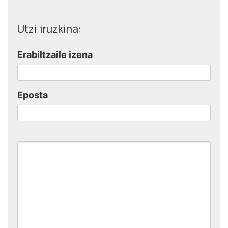
Utzi iruzkina:
Erabiltzaile izena
Eposta