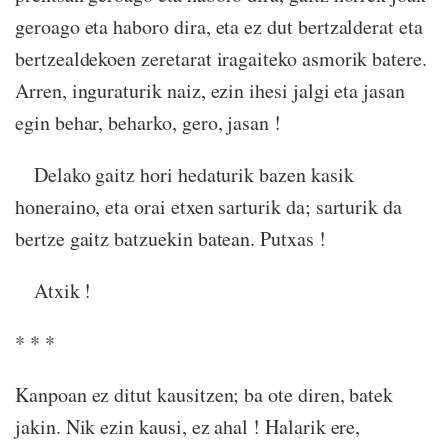
geroago eta haboro dira, eta ez dut bertzalderat eta
bertzealdekoen zeretarat iragaiteko asmorik batere.
Arren, inguraturik naiz, ezin ihesi jalgi eta jasan
egin behar, beharko, gero, jasan !
Delako gaitz hori hedaturik bazen kasik
honeraino, eta orai etxen sarturik da; sarturik da
bertze gaitz batzuekin batean. Putxas !
Atxik !
* * *
Kanpoan ez ditut kausitzen; ba ote diren, batek
jakin. Nik ezin kausi, ez ahal ! Halarik ere,