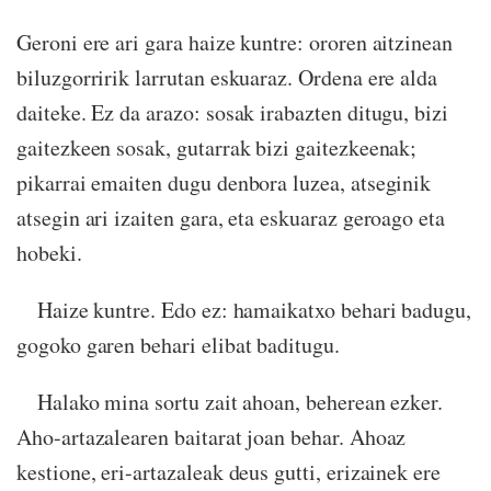
Geroni ere ari gara haize kuntre: ororen aitzinean
biluzgorririk larrutan eskuaraz. Ordena ere alda
daiteke. Ez da arazo: sosak irabazten ditugu, bizi
gaitezkeen sosak, gutarrak bizi gaitezkeenak;
pikarrai emaiten dugu denbora luzea, atseginik
atsegin ari izaiten gara, eta eskuaraz geroago eta
hobeki.
Haize kuntre. Edo ez: hamaikatxo behari badugu,
gogoko garen behari elibat baditugu.
Halako mina sortu zait ahoan, beherean ezker.
Aho-artazalearen baitarat joan behar. Ahoaz
kestione, eri-artazaleak deus gutti, erizainek ere