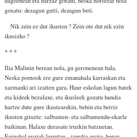
dagoenean eta harzaz goxatu, neska horiezaz hola
goxatu: dezagun gutti, dezagun beti.
Nik zein ez dut ikusten ? Zein ote dut nik ezin
ikusizko ?
* * *
Ilia Malinin berean nola, gu geronenean hala.
Neska pornook ere gure emanahala karraskan eta
xarmanki ari izaiten gara. Haur eskolan lagun batek
eta kideek bezalaxe, eta ikusleek gozatu handia
hartze dute gure ikustearekin, behin eta berriz
ikusten gituzte: salbamen- eta salbamendu-ekarle
baikinan. Halaxe derasate iruzkin batzuetan.
Eginahal guziak larrutan -izerdia guzia, berau