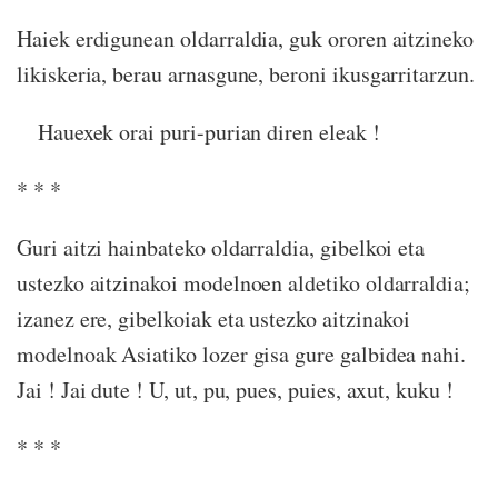
Haiek erdigunean oldarraldia, guk ororen aitzineko
likiskeria, berau arnasgune, beroni ikusgarritarzun.
Hauexek orai puri-purian diren eleak !
* * *
Guri aitzi hainbateko oldarraldia, gibelkoi eta
ustezko aitzinakoi modelnoen aldetiko oldarraldia;
izanez ere, gibelkoiak eta ustezko aitzinakoi
modelnoak Asiatiko lozer gisa gure galbidea nahi.
Jai ! Jai dute ! U, ut, pu, pues, puies, axut, kuku !
* * *