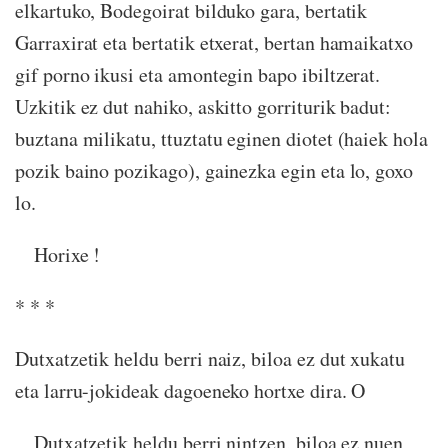
elkartuko, Bodegoirat bilduko gara, bertatik
Garraxirat eta bertatik etxerat, bertan hamaikatxo
gif porno ikusi eta amontegin bapo ibiltzerat.
Uzkitik ez dut nahiko, askitto gorriturik badut:
buztana milikatu, ttuztatu eginen diotet (haiek hola
pozik baino pozikago), gainezka egin eta lo, goxo
lo.
Horixe !
* * *
Dutxatzetik heldu berri naiz, biloa ez dut xukatu
eta larru-jokideak dagoeneko hortxe dira. O
Dutxatzetik heldu berri nintzen, biloa ez nuen