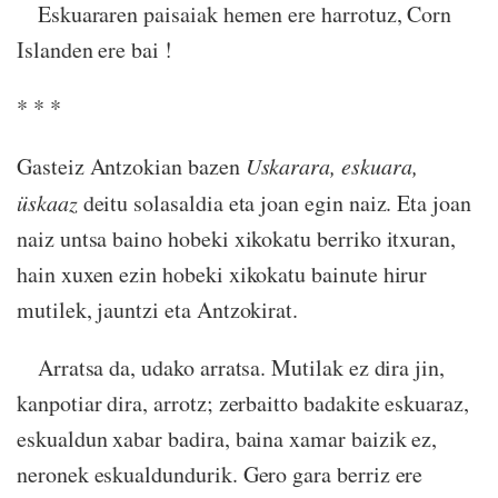
Eskuararen paisaiak hemen ere harrotuz, Corn
Islanden ere bai !
* * *
Gasteiz Antzokian bazen
Uskarara, eskuara,
üskaaz
deitu solasaldia eta joan egin naiz. Eta joan
naiz untsa baino hobeki xikokatu berriko itxuran,
hain xuxen ezin hobeki xikokatu bainute hirur
mutilek, jauntzi eta Antzokirat.
Arratsa da, udako arratsa. Mutilak ez dira jin,
kanpotiar dira, arrotz; zerbaitto badakite eskuaraz,
eskualdun xabar badira, baina xamar baizik ez,
neronek eskualdundurik. Gero gara berriz ere