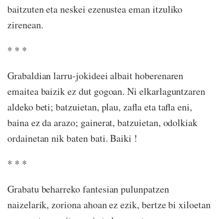
baitzuten eta neskei ezenustea eman itzuliko
zirenean.
* * *
Grabaldian larru-jokideei albait hoberenaren
emaitea baizik ez dut gogoan. Ni elkarlaguntzaren
aldeko beti; batzuietan, plau, zafla eta tafla eni,
baina ez da arazo; gainerat, batzuietan, odolkiak
ordainetan nik baten bati. Baiki !
* * *
Grabatu beharreko fantesian pulunpatzen
naizelarik, zoriona ahoan ez ezik, bertze bi xiloetan