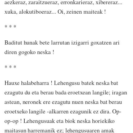
aezkeraz, zaraitzueraz, erronkarieraz, xibereraz...
xuka, alokutiboeraz... Oi, zeinen maiteak !
* * *
Baditut hunak bete larrutan izigarri goxatzen ari
diren gogoko neska !
* * *
Hauxe halabeharra ! Lehengusu batek neska bat
ezagutu du eta berau bada eroetxean langile; iragan
astean, neronek ere ezagutu nuen neska bat berau
eroetxeko langile -alkarren ezagunik ez dira. Op-
op-op ! Lehengusuak eta biok neska horiekiko
maitasun harremanik ez; lehengusuaren amak