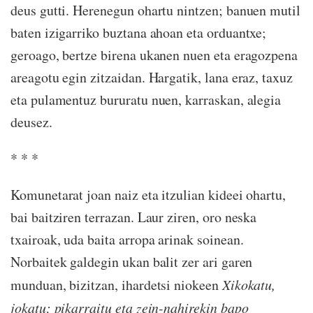
deus gutti. Herenegun ohartu nintzen; banuen mutil
baten izigarriko buztana ahoan eta orduantxe;
geroago, bertze birena ukanen nuen eta eragozpena
areagotu egin zitzaidan. Hargatik, lana eraz, taxuz
eta pulamentuz bururatu nuen, karraskan, alegia
deusez.
* * *
Komunetarat joan naiz eta itzulian kideei ohartu,
bai baitziren terrazan. Laur ziren, oro neska
txairoak, uda baita arropa arinak soinean.
Norbaitek galdegin ukan balit zer ari garen
munduan, bizitzan, ihardetsi niokeen
Xikokatu,
jokatu; pikarraitu eta zein-nahirekin bapo