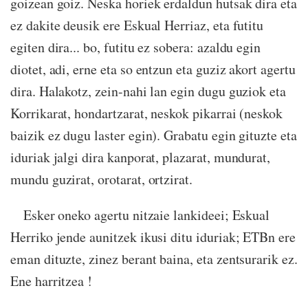
goizean goiz. Neska horiek erdaldun hutsak dira eta
ez dakite deusik ere Eskual Herriaz, eta futitu
egiten dira... bo, futitu ez sobera: azaldu egin
diotet, adi, erne eta so entzun eta guziz akort agertu
dira. Halakotz, zein-nahi lan egin dugu guziok eta
Korrikarat, hondartzarat, neskok pikarrai (neskok
baizik ez dugu laster egin). Grabatu egin gituzte eta
iduriak jalgi dira kanporat, plazarat, mundurat,
mundu guzirat, orotarat, ortzirat.
Esker oneko agertu nitzaie lankideei; Eskual
Herriko jende aunitzek ikusi ditu iduriak; ETBn ere
eman dituzte, zinez berant baina, eta zentsurarik ez.
Ene harritzea !