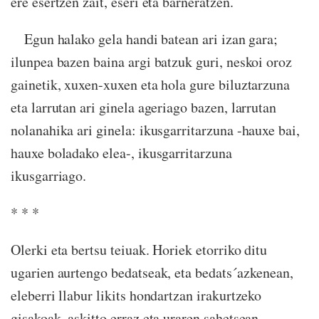
ere esertzen zait, eseri eta barneratzen.
Egun halako gela handi batean ari izan gara;
ilunpea bazen baina argi batzuk guri, neskoi oroz
gainetik, xuxen-xuxen eta hola gure biluztarzuna
eta larrutan ari ginela ageriago bazen, larrutan
nolanahika ari ginela: ikusgarritarzuna -hauxe bai,
hauxe boladako elea-, ikusgarritarzuna
ikusgarriago.
* * *
Olerki eta bertsu teiuak. Horiek etorriko ditu
ugarien aurtengo bedatseak, eta bedats´azkenean,
eleberri llabur likits hondartzan irakurtzeko
gisakoak, askitto erraz eta uraren sahetsean