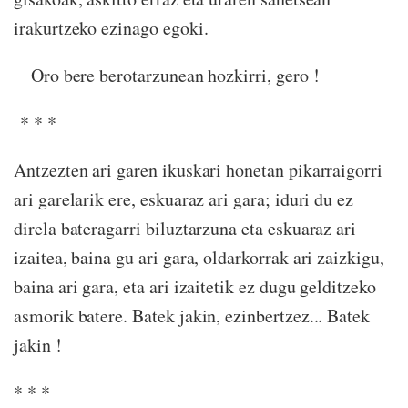
irakurtzeko ezinago egoki.
Oro bere berotarzunean hozkirri, gero !
* * *
Antzezten ari garen ikuskari honetan pikarraigorri
ari garelarik ere, eskuaraz ari gara; iduri du ez
direla bateragarri biluztarzuna eta eskuaraz ari
izaitea, baina gu ari gara, oldarkorrak ari zaizkigu,
baina ari gara, eta ari izaitetik ez dugu gelditzeko
asmorik batere. Batek jakin, ezinbertzez... Batek
jakin !
* * *