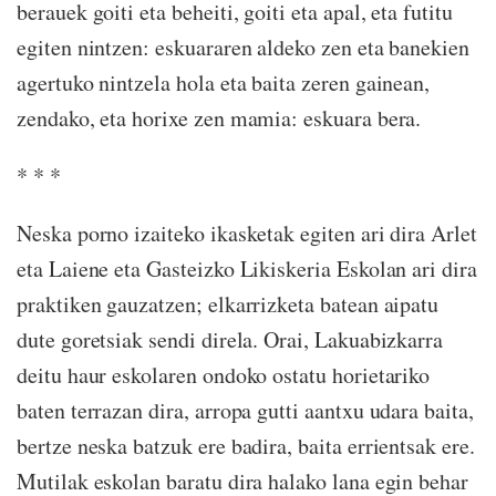
berauek goiti eta beheiti, goiti eta apal, eta futitu
egiten nintzen: eskuararen aldeko zen eta banekien
agertuko nintzela hola eta baita zeren gainean,
zendako, eta horixe zen mamia: eskuara bera.
* * *
Neska porno izaiteko ikasketak egiten ari dira Arlet
eta Laiene eta Gasteizko Likiskeria Eskolan ari dira
praktiken gauzatzen; elkarrizketa batean aipatu
dute goretsiak sendi direla. Orai, Lakuabizkarra
deitu haur eskolaren ondoko ostatu horietariko
baten terrazan dira, arropa gutti aantxu udara baita,
bertze neska batzuk ere badira, baita errientsak ere.
Mutilak eskolan baratu dira halako lana egin behar