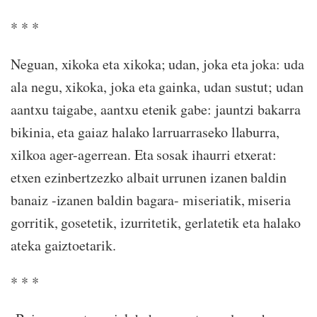
* * *
Neguan, xikoka eta xikoka; udan, joka eta joka: uda
ala negu, xikoka, joka eta gainka, udan sustut; udan
aantxu taigabe, aantxu etenik gabe: jauntzi bakarra
bikinia, eta gaiaz halako larruarraseko llaburra,
xilkoa ager-agerrean. Eta sosak ihaurri etxerat:
etxen ezinbertzezko albait urrunen izanen baldin
banaiz -izanen baldin bagara- miseriatik, miseria
gorritik, gosetetik, izurritetik, gerlatetik eta halako
ateka gaiztoetarik.
* * *