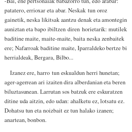
-Bai, ene pertsonaiak babazorro tun, edo arabar:
patatero, errioxar eta abar. Neskak tun oroz
gainetik, neska likitsak aantzu denak eta amontegin
auniztan eta bapo ibiltzen diren horietarik: mutilek
baditine maite, maite-maite, baita neska zenbaitek
ere; Nafarroak baditine maite, Iparraldeko bertze bi
herrialdeak, Bergara, Bilbo...
Izanez ere, harro tun eskualdun herri hunetan;
ager-agerrean ari izaiten dira alberdanian eta beren
biluztasunean. Larrutan sos batzuk ere eskuratzen
ditine uda aitzin, edo udan: ahalketu ez, lotsatu ez.
Dohatsu tun eta noizbait ez tun halako izanen;
anartean, bonbon.