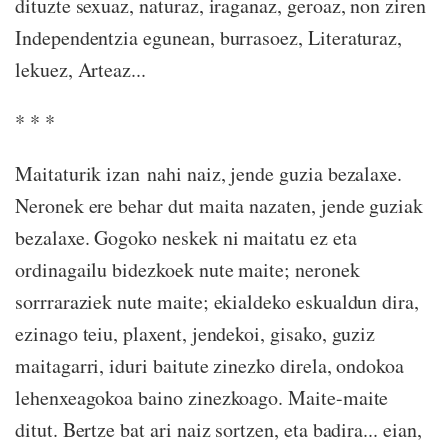
dituzte sexuaz, naturaz, iraganaz, geroaz, non ziren
Independentzia egunean, burrasoez, Literaturaz,
lekuez, Arteaz...
* * *
Maitaturik izan nahi naiz, jende guzia bezalaxe.
Neronek ere behar dut maita nazaten, jende guziak
bezalaxe. Gogoko neskek ni maitatu ez eta
ordinagailu bidezkoek nute maite; neronek
sorrraraziek nute maite; ekialdeko eskualdun dira,
ezinago teiu, plaxent, jendekoi, gisako, guziz
maitagarri, iduri baitute zinezko direla, ondokoa
lehenxeagokoa baino zinezkoago. Maite-maite
ditut. Bertze bat ari naiz sortzen, eta badira... eian,