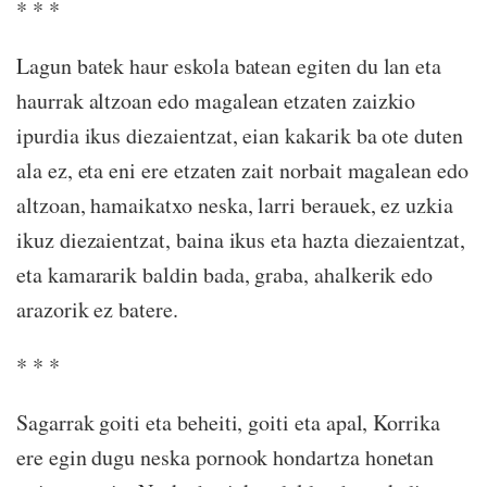
* * *
Lagun batek haur eskola batean egiten du lan eta
haurrak altzoan edo magalean etzaten zaizkio
ipurdia ikus diezaientzat, eian kakarik ba ote duten
ala ez, eta eni ere etzaten zait norbait magalean edo
altzoan, hamaikatxo neska, larri berauek, ez uzkia
ikuz diezaientzat, baina ikus eta hazta diezaientzat,
eta kamararik baldin bada, graba, ahalkerik edo
arazorik ez batere.
* * *
Sagarrak goiti eta beheiti, goiti eta apal, Korrika
ere egin dugu neska pornook hondartza honetan