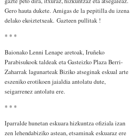
gazte peto dira, itxuraz, hizkuntzaz eta atsegaleaz.
Gero hauta dukete. Amigas de la pepitilla du izena
delako ekoiztetxeak. Gazteen pullitak !
* * *
Baionako Lenni Lenape aretoak, Iruñeko
Parabisukook taldeak eta Gasteizko Plaza Berri-
Zaharrak lagunarteak Biziko atseginak eskual arte
eszeniko erotikoen jaialdia antolatu dute,
seigarrenez antolatu ere.
* * *
Iparralde hunetan eskuara hizkuntza ofiziala izan
zen lehendabiziko astean, etsaminak eskuaraz ere