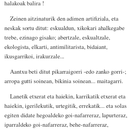
halakoak balira !
Zeinen aitzinaturik den adimen artifiziala, eta
neskak sortu ditut: eskualdun, xikokari ahalkegabe
trebe, ezinago gisako; abertzale, eskualtzale,
ekologista, elkarti, antimilitarista, bidaiant,
ikusgarrikoi, irakurzale...
Aantxu beti ditut pikarraigorri -edo zanko gorri-;
arropa gutti soinean, bikinia soinean... maitagarri.
Lanetik etxerat eta haiekin, karrikatik etxerat eta
haiekin, igerilekutik, urtegitik, errekatik... eta solas
egiten didate hegoaldeko goi-nafarreraz, lapurteraz,
iparraldeko goi-nafarreraz, behe-nafarreraz,