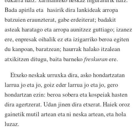
Bada apirila eta hasirik dira lankideak arropa
batzuien eraunzterat, gabe erdeiterat; badakit
asteak haratago eta arropa aunitzez guttiago; izanez
ere, enpresak oihalik ez eta izigarriko beroa egiten
du kanpoan, baratzean; haurrak halako itzalean
atxikitzen ditugu, baita barneko
freskuran
ere.
Etxeko neskak urruxka dira, asko hondartzatan
larrua jo eta jo, goiz eder larrua jo eta jo, gero
hondartzan ezin: beroa sobera eta kospeiak hasten
dira agertzerat. Udan jinen dira etxerat. Haiek oroz
gainetik mutil artean eta ni neska artean, eta hola
luzaz.