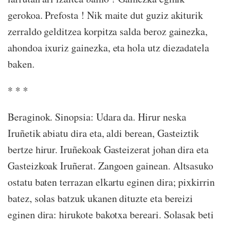
gerokoa. Prefosta ! Nik maite dut guziz akiturik
zerraldo gelditzea korpitza salda beroz gainezka,
ahondoa ixuriz gainezka, eta hola utz diezadatela
baken.
* * *
Beraginok. Sinopsia: Udara da. Hirur neska
Iruñetik abiatu dira eta, aldi berean, Gasteiztik
bertze hirur. Iruñekoak Gasteizerat johan dira eta
Gasteizkoak Iruñerat. Zangoen gainean. Altsasuko
ostatu baten terrazan elkartu eginen dira; pixkirrin
batez, solas batzuk ukanen dituzte eta bereizi
eginen dira: hirukote bakotxa bereari. Solasak beti