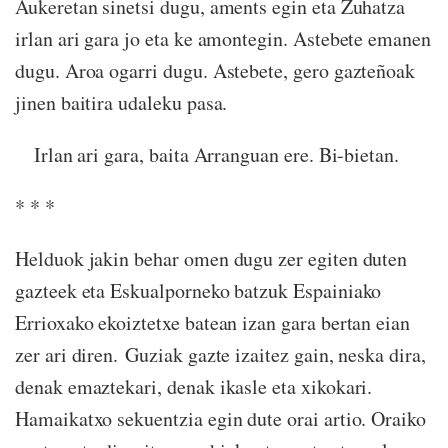
Aukeretan sinetsi dugu, aments egin eta Zuhatza
irlan ari gara jo eta ke amontegin. Astebete emanen
dugu. Aroa ogarri dugu. Astebete, gero gazteñoak
jinen baitira udaleku pasa.
Irlan ari gara, baita Arranguan ere. Bi-bietan.
* * *
Helduok jakin behar omen dugu zer egiten duten
gazteek eta Eskualporneko batzuk Espainiako
Errioxako ekoiztetxe batean izan gara bertan eian
zer ari diren. Guziak gazte izaitez gain, neska dira,
denak emaztekari, denak ikasle eta xikokari.
Hamaikatxo sekuentzia egin dute orai artio. Oraiko