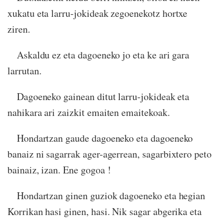
xukatu eta larru-jokideak zegoenekotz hortxe
ziren.
Askaldu ez eta dagoeneko jo eta ke ari gara
larrutan.
Dagoeneko gainean ditut larru-jokideak eta
nahikara ari zaizkit emaiten emaitekoak.
Hondartzan gaude dagoeneko eta dagoeneko
banaiz ni sagarrak ager-agerrean, sagarbixtero peto
bainaiz, izan. Ene gogoa !
Hondartzan ginen guziok dagoeneko eta hegian
Korrikan hasi ginen, hasi. Nik sagar abgerika eta