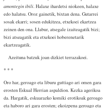
amontegin ibili
. Halaxe ihardetsi niokeen, halaxe
edo halatsu. Oroz gainetik, bixtan dena. Gutarrei
sosak ekarri; sosen edukitzea, etxekoei ekartzea
zeinen den ona. Llabur, atsegale izaiteagatik bizi;
bizi atseagatik eta etxekoei hoberenetarik
ekartzeagatik.
Azeituna batzuk joan dizkiet terrazakoei.
* * *
Oro har, geroago eta liburu guttiago ari omen gara
erosten Eskual Herrian aspaldion. Kezka agerikoa
da. Hargatik, eskuarazko komiki erotikoak geroago
eta haboro ari gara erosten; ekoizpena geroago eta