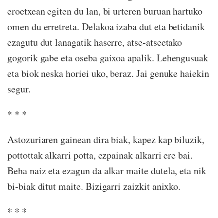
eroetxean egiten du lan, bi urteren buruan hartuko
omen du erretreta. Delakoa izaba dut eta betidanik
ezagutu dut lanagatik haserre, atse-atseetako
gogorik gabe eta oseba gaixoa apalik. Lehengusuak
eta biok neska horiei uko, beraz. Jai genuke haiekin
segur.
* * *
Astozuriaren gainean dira biak, kapez kap biluzik,
pottottak alkarri potta, ezpainak alkarri ere bai.
Beha naiz eta ezagun da alkar maite dutela, eta nik
bi-biak ditut maite. Bizigarri zaizkit anixko.
* * *