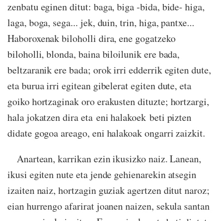
zenbatu eginen ditut: baga, biga -bida, bide- higa,
laga, boga, sega... jek, duin, trin, higa, pantxe...
Haboroxenak biloholli dira, ene gogatzeko
biloholli, blonda, baina biloilunik ere bada,
beltzaranik ere bada; orok irri edderrik egiten dute,
eta burua irri egitean gibelerat egiten dute, eta
goiko hortzaginak oro erakusten dituzte; hortzargi,
hala jokatzen dira eta eni halakoek beti pizten
didate gogoa areago, eni halakoak ongarri zaizkit.
Anartean, karrikan ezin ikusizko naiz. Lanean,
ikusi egiten nute eta jende gehienarekin atsegin
izaiten naiz, hortzagin guziak agertzen ditut naroz;
eian hurrengo afarirat joanen naizen, sekula santan