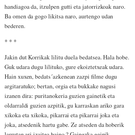
handiagoa da, itzulpen gutti eta jatorrizkoak naro.
Ba omen da gogo likitsa naro, aurtengo udan
bederen.
* * *
Jakin dut Korrikak lilitu duela bedatsea. Hala hobe.
Guk udara dugu lilituko, gure ekoiztetxeak udara.
Hain xuxen, bedats´azkenean zazpi filme dugu
argitaratuko; bertan, orgia eta bukkake nagusi
izanen dira: puritanokeria guzien gainetik eta
oldarraldi guzien azpitik, gu karraskan ariko gara
xikoka eta xikoka, pikarrai eta pikarrai joka eta
joka, atsedenik hartu gabe. Ze atseden da hoberik
larrutan ari izaitea baino ? Gainezka eginik