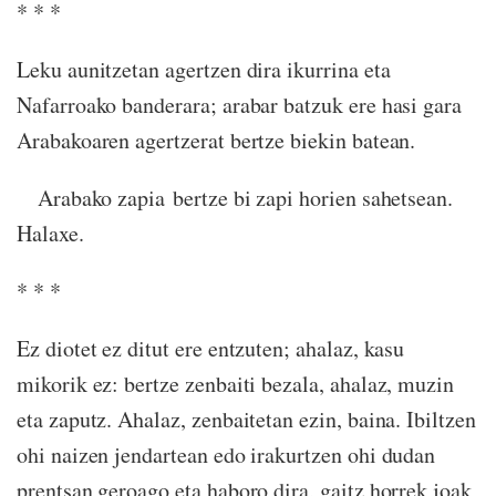
* * *
Leku aunitzetan agertzen dira ikurrina eta
Nafarroako banderara; arabar batzuk ere hasi gara
Arabakoaren agertzerat bertze biekin batean.
Arabako zapia bertze bi zapi horien sahetsean.
Halaxe.
* * *
Ez diotet ez ditut ere entzuten; ahalaz, kasu
mikorik ez: bertze zenbaiti bezala, ahalaz, muzin
eta zaputz. Ahalaz, zenbaitetan ezin, baina. Ibiltzen
ohi naizen jendartean edo irakurtzen ohi dudan
prentsan geroago eta haboro dira, gaitz horrek joak