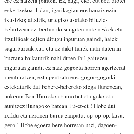
ere ez naizela joaiten. Ez, nagi, eko, eta beti diotet
eskertzekoa. Udan, igarikagian ere banaiz ezin
ikusizko; aitzitik, urtegiko usaiako biluzle-
belartzean ez, bertan ikusi egiten nute neskek eta
itzuliñoak egiten ditugu inguruan gaindi, haiek
sagarburuak xut, eta ez dakit haiek nahi duten ni
buztana haikaturik nahi duten ibil gaitezen
inguruan gaindi, ez naiz gogoeta horren agertzerat
menturatzen, ezta pentsatu ere: gogor-gogorki
estekaturik dut behere-behereko ziega ilunenean,
aukeran Ben-Hurrekoa baino behetiagoko eta
aunitzez ilunagoko batean. Et-et-et ! Hobe dut
ixildu eta neronen burua zanpatu; op-op-op, kasu,
gero ! Hobe egoera bere horretan utzi, dagoen-