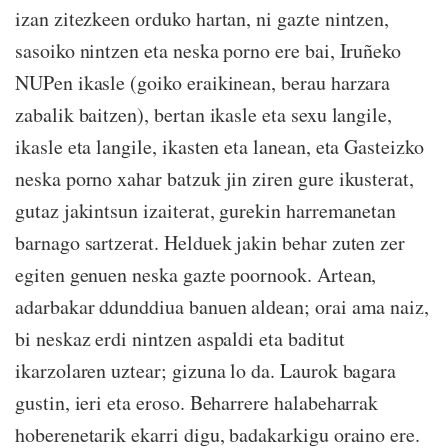
izan zitezkeen orduko hartan, ni gazte nintzen,
sasoiko nintzen eta neska porno ere bai, Iruñeko
NUPen ikasle (goiko eraikinean, berau harzara
zabalik baitzen), bertan ikasle eta sexu langile,
ikasle eta langile, ikasten eta lanean, eta Gasteizko
neska porno xahar batzuk jin ziren gure ikusterat,
gutaz jakintsun izaiterat, gurekin harremanetan
barnago sartzerat. Helduek jakin behar zuten zer
egiten genuen neska gazte poornook. Artean,
adarbakar ddunddiua banuen aldean; orai ama naiz,
bi neskaz erdi nintzen aspaldi eta baditut
ikarzolaren uztear; gizuna lo da. Laurok bagara
gustin, ieri eta eroso. Beharrere halabeharrak
hoberenetarik ekarri digu, badakarkigu oraino ere.