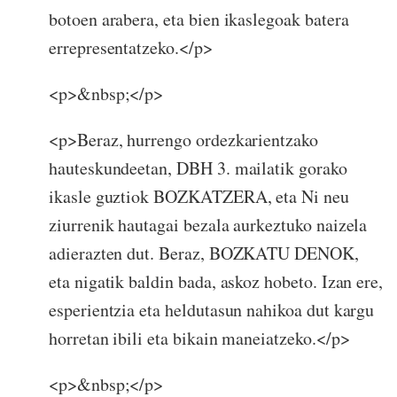
botoen arabera, eta bien ikaslegoak batera
errepresentatzeko.</p>
<p>&nbsp;</p>
<p>Beraz, hurrengo ordezkarientzako
hauteskundeetan, DBH 3. mailatik gorako
ikasle guztiok BOZKATZERA, eta Ni neu
ziurrenik hautagai bezala aurkeztuko naizela
adierazten dut. Beraz, BOZKATU DENOK,
eta nigatik baldin bada, askoz hobeto. Izan ere,
esperientzia eta heldutasun nahikoa dut kargu
horretan ibili eta bikain maneiatzeko.</p>
<p>&nbsp;</p>