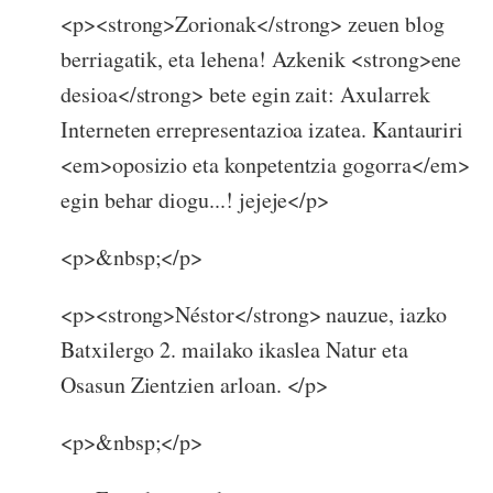
<p><strong>Zorionak</strong> zeuen blog
berriagatik, eta lehena! Azkenik <strong>ene
desioa</strong> bete egin zait: Axularrek
Interneten errepresentazioa izatea. Kantauriri
<em>oposizio eta konpetentzia gogorra</em>
egin behar diogu...! jejeje</p>
<p>&nbsp;</p>
<p><strong>Néstor</strong> nauzue, iazko
Batxilergo 2. mailako ikaslea Natur eta
Osasun Zientzien arloan. </p>
<p>&nbsp;</p>