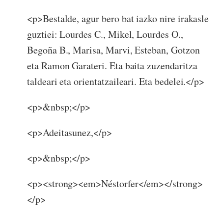
<p>Bestalde, agur bero bat iazko nire irakasle
guztiei: Lourdes C., Mikel, Lourdes O.,
Begoña B., Marisa, Marvi, Esteban, Gotzon
eta Ramon Garateri. Eta baita zuzendaritza
taldeari eta orientatzaileari. Eta bedelei.</p>
<p>&nbsp;</p>
<p>Adeitasunez,</p>
<p>&nbsp;</p>
<p><strong><em>Néstorfer</em></strong>
</p>