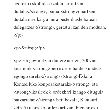
egoteko eskubidea izaten jarraitzen
dudala</strong>, baina <strong>onartzen
dudala nire kargu hura beste ikasle batean
delegatzea</strong>, gertatu izan den moduan.
</p>
<p>&nbsp;</p>
<p>Eta gogoratzen dut ere aurten, 2007an,
ziurrenik <strong>berriro ere hauteskundeak
egongo direla</strong> <strong>Eskola
Kontseiluko konposaketarako</strong> eta
<strong>ikasleok 8 ordezkari izango ditugula
batzarretan</strong> beti bezala, Kantauri
zein Axularreko ordezkaritzan, bien arteko