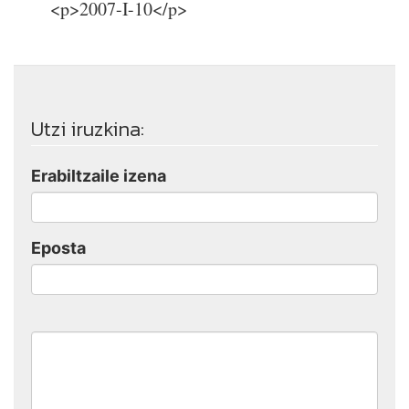
<p>2007-I-10</p>
Utzi iruzkina:
Erabiltzaile izena
Eposta