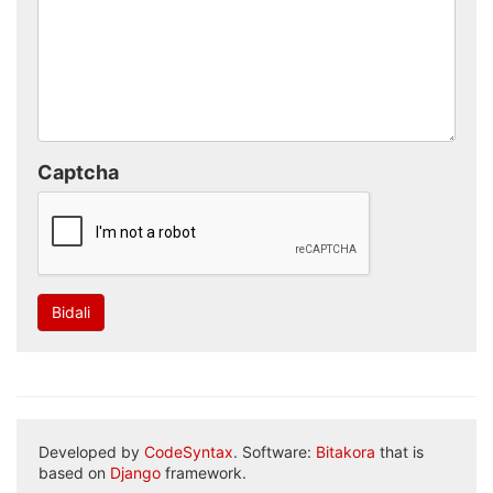
Captcha
Bidali
Developed by
CodeSyntax
. Software:
Bitakora
that is
based on
Django
framework.