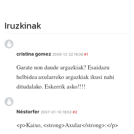
Iruzkinak
cristina gomez
2006-12-22 16:36
#1
Garate non daude argazkiak? Esaidazu
helbidea axularreko argazkiak ikusi nahi
ditudalako. Eskerrik asko!!!!
Néstorfer
2007-01-10 18:53
#2
<p>Kaixo, <strong>Axular</strong>:</p>