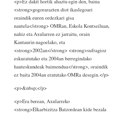
<p>Ez dakit hortik ahaztu egin den, baina
<strong>gogorarazten diot ikaslegoari
oraindik euren ordezkari gisa
nautela</strong> OMRan, Eskola Kontseiluan,
nahiz eta Axularren ez jarraitu, orain
Kantaurin nagoelako, eta
<strong>2002an</strong> <strong>sufragioz
eskuratutako eta 2004an berregindako
hauteskundeak baimendua</strong>, oraindik
ez baita 2004an eratutako OMRa desegin.</p>
<p>&nbsp;</p>
<p>Era berean, Axularreko
<strong>Elkarbizitza Batzordean kide bezala