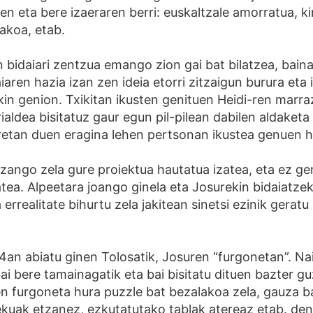
n eta bere izaeraren berri: euskaltzale amorratua, ki
akoa, etab.
n bidaiari zentzua emango zion gai bat bilatzea, bai
aren hazia izan zen ideia etorri zitzaigun burura eta 
ekin genion. Txikitan ikusten genituen Heidi-ren marra
aldea bisitatuz gaur egun pil-pilean dabilen aldaketa
retan duen eragina lehen pertsonan ikustea genuen h
izango zela gure proiektua hautatua izatea, eta ez g
tea. Alpeetara joango ginela eta Josurekin bidaiatze
 errealitate bihurtu zela jakitean sinetsi ezinik geratu
4an abiatu ginen Tolosatik, Josuren “furgonetan”. Nai
ai bere tamainagatik eta bai bisitatu dituen bazter gu
en furgoneta hura puzzle bat bezalakoa zela, gauza b
lekuak etzanez, ezkutatutako tablak atereaz etab. den