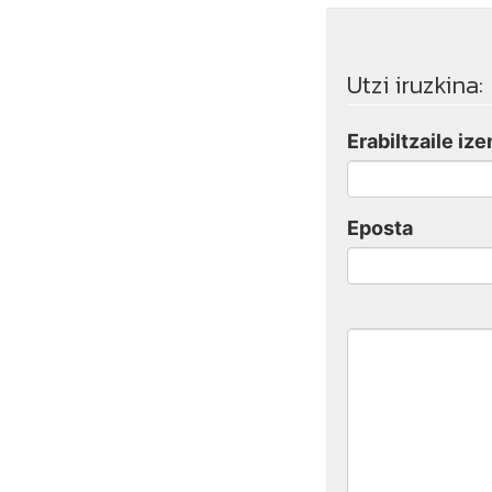
Utzi iruzkina:
Erabiltzaile ize
Eposta