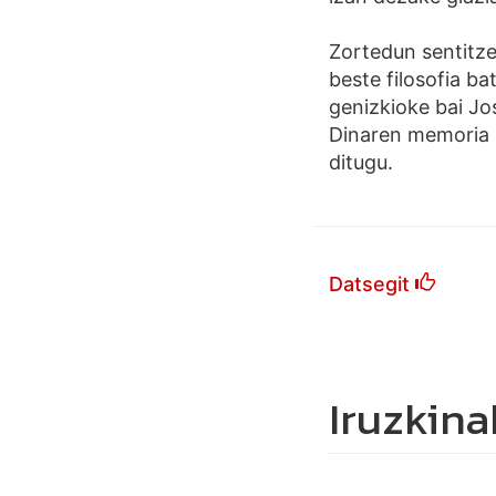
Zortedun sentitze
beste filosofia b
genizkioke bai Jos
Dinaren memoria 
ditugu.
Datsegit
Iruzkina