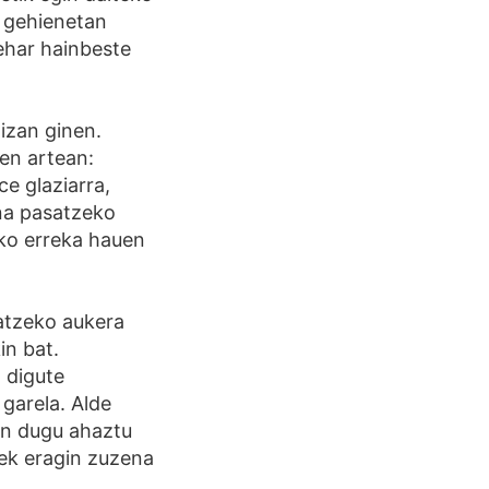
, gehienetan
ehar hainbeste
izan ginen.
en artean:
e glaziarra,
una pasatzeko
zko erreka hauen
tatzeko aukera
in bat.
 digute
garela. Alde
zin dugu ahaztu
nek eragin zuzena