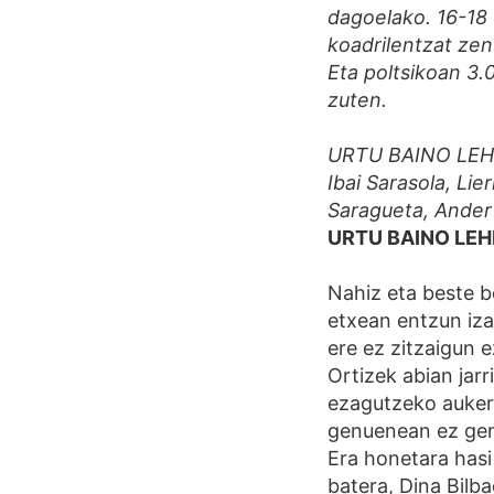
dagoelako. 16-18 
koadrilentzat zen
Eta poltsikoan 3.
zuten.
URTU BAINO LEHEN
Ibai Sarasola, Lie
Saragueta, Ander
URTU BAINO LE
Nahiz eta beste b
etxean entzun iza
ere ez zitzaigun 
Ortizek abian jarr
ezagutzeko aukera
genuenean ez genu
Era honetara hasi
batera, Dina Bilb