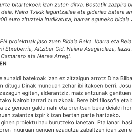
urte bitartekoek izan zuten ditxa. Bostetik zazpira b
 deia, Nairo Txikik laguntzailea eta gidariaz batera 
000 euro zituztela irudikatuta, hamar eguneko bidaia
 proiektuak jaso zuen Bidaia Beka. Ibarra eta Bela
rni Etxeberria, Aitziber Cid, Naiara Aseginolaza, Ilazki
 Camarero eta Nerea Arregi.
HEN
elaunaldi batekoak izan ez zitzaigun arrotz Dina Bilb
n ditugu Dinak munduan zehar ibilitakoen berri. Josu
ezezagun egiten, alderantziz, maiz entzunak genituen
itako Nairobitarrari buruzkoak. Bere bizi filosofia eta
 ez genuen galdu nahi eta prentsan beka deialdi hon
en zalantza izpirik izan bertan parte hartzeko.
 ginen proiektu hau burutzeko lanetan. Eta lanari ha
aoren inguruan genuen ezagutza zabaltzen joan zen et