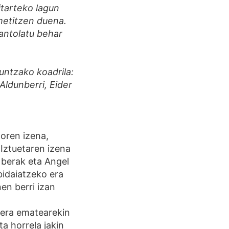
itarteko lagun
ametitzen duena.
 antolatu behar
untzako koadrila:
 Aldunberri, Eider
aoren izena,
 Iztuetaren izena
 berak eta Angel
 bidaiatzeko era
en berri izan
siera ematearekin
a horrela jakin