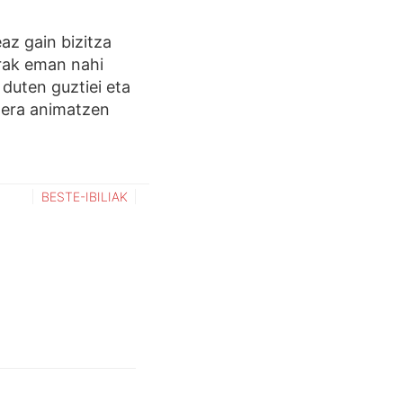
az gain bizitza
rrak eman nahi
 duten guztiei eta
zera animatzen
BESTE-IBILIAK