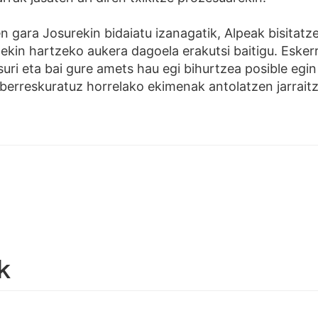
n gara Josurekin bidaiatu izanagatik, Alpeak bisitatze
atekin hartzeko aukera dagoela erakutsi baitigu. Eske
uri eta bai gure amets hau egi bihurtzea posible egin
berreskuratuz horrelako ekimenak antolatzen jarrait
k