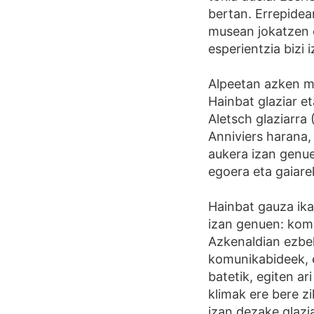
bertan. Errepidea
musean jokatzen e
esperientzia bizi 
Alpeetan azken me
Hainbat glaziar e
Aletsch glaziarra
Anniviers harana,
aukera izan genue
egoera eta gaiare
Hainbat gauza ika
izan genuen: komu
Azkenaldian ezbeh
komunikabideek, e
batetik, egiten ar
klimak ere bere z
izan dezake glazia