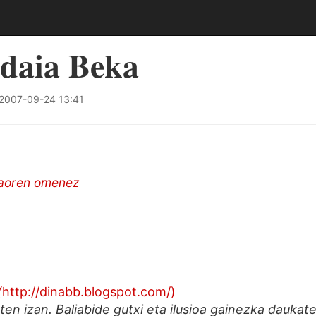
idaia Beka
2007-09-24 13:41
baoren omenez
(
http://dinabb.blogspot.com/)
en izan. Baliabide gutxi eta ilusioa gainezka daukat