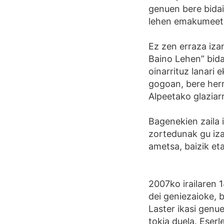
genuen bere bidaie
lehen emakumeet
Ez zen erraza iza
Baino Lehen” bidai
oinarrituz lanari 
gogoan, bere herri
Alpeetako glaziar
Bagenekien zaila 
zortedunak gu iza
ametsa, baizik eta
2007ko irailaren 1
dei geniezaioke, b
Laster ikasi genu
tokia duela. Eser