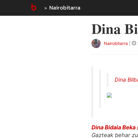
Nairobitarra
Dina B
Nairobitarra
|
Dina Bil
Dina Bidaia Beka
Gazteak behar zut