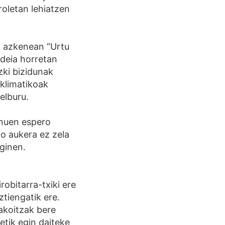
roletan lehiatzen
na azkenean “Urtu
ideia horretan
zki bizidunak
 klimatikoak
elburu.
enuen espero
ko aukera ez zela
 ginen.
robitarra-txiki ere
ztiengatik ere.
akoitzak bere
etik egin daiteke