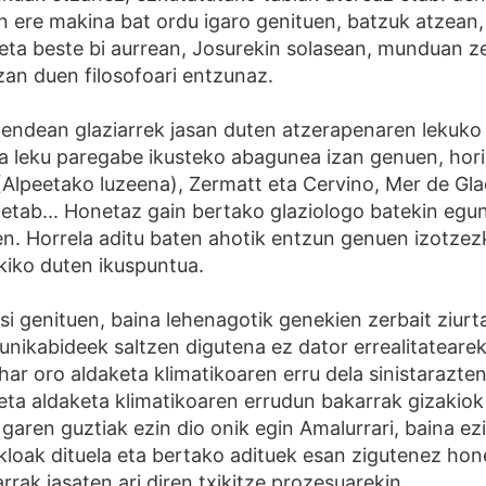
n ere makina bat ordu igaro genituen, batzuk atzean
ta beste bi aurrean, Josurekin solasean, munduan z
izan duen filosofoari entzunaz.
ndean glaziarrek jasan duten atzerapenaren lekuko 
ta leku paregabe ikusteko abagunea izan genuen, hori
 (Alpeetako luzeena), Zermatt eta Cervino, Mer de Glac
 etab... Honetaz gain bertako glaziologo batekin eg
n. Horrela aditu baten ahotik entzun genuen izotze
kiko duten ikuspuntua.
si genituen, baina lehenagotik genekien zerbait ziur
nikabideek saltzen digutena ez dator errealitatearek
ar oro aldaketa klimatikoaren erru dela sinistarazten
ta aldaketa klimatikoaren errudun bakarrak gizakiok 
i garen guztiak ezin dio onik egin Amalurrari, baina e
ikloak dituela eta bertako adituek esan zigutenez ho
rrak jasaten ari diren txikitze prozesuarekin.