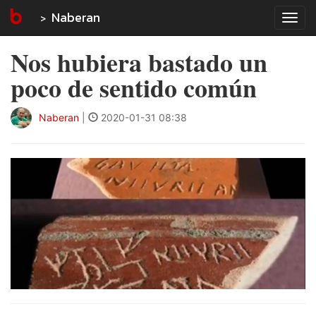
Naberan
Tog
navi
Nos hubiera bastado un
poco de sentido común
Naberan
|
2020-01-31 08:38