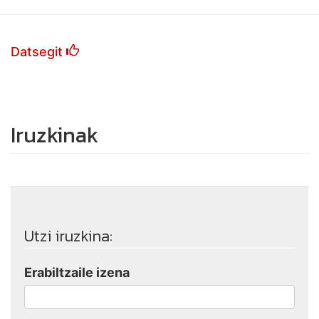
Datsegit
Iruzkinak
Utzi iruzkina:
Erabiltzaile izena