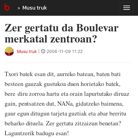
Musu truk
Tog
navi
Zer gertatu da Boulevar
merkatal zentroan?
Musu truk
|
2006-11-09 11:22
Txori batek esan dit, aurreko batean, baten bati
besteen gauzak gustukoa duen horietako batek,
bere diru zorroa hartu eta orain lapurtutako diruaz
gain, pentsatzen dut, NANa, gidatzeko baimena,
gaur egun ditugun tarjeta guztiak eta abar berritu
beharko dituela. Zer gertatu zitzaizun benetan?
Laguntzerik badugu esan!