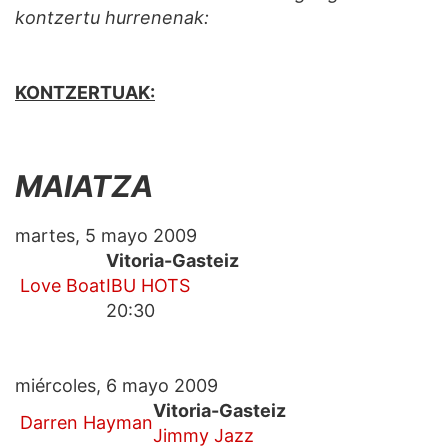
kontzertu hurrenenak:
KONTZERTUAK:
MAIATZA
martes, 5 mayo 2009
Vitoria-Gasteiz
Love Boat
IBU HOTS
20:30
miércoles, 6 mayo 2009
Vitoria-Gasteiz
Darren Hayman
Jimmy Jazz