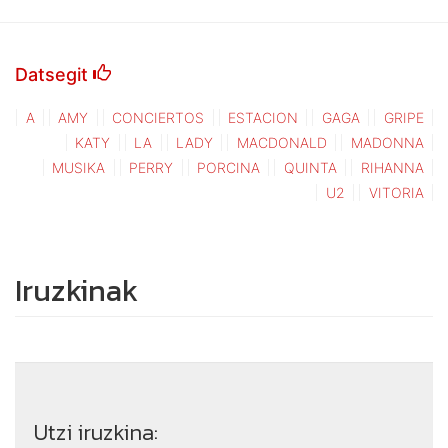
Datsegit
A
AMY
CONCIERTOS
ESTACION
GAGA
GRIPE
KATY
LA
LADY
MACDONALD
MADONNA
MUSIKA
PERRY
PORCINA
QUINTA
RIHANNA
U2
VITORIA
Iruzkinak
Utzi iruzkina: