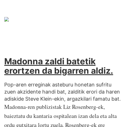
Madonna zaldi batetik
erortzen da bigarren aldiz.
Pop-aren erreginak asteburu honetan sufritu
zuen akzidente handi bat, zalditik erori da haren
adiskide Steve Klein-ekin, argazkilari famatu bat.
Madonna-ren publizistak Liz Rosenberg-ek,
baieztatu du kantaria ospitalean izan dela eta alta
ordu gutxitara lortu zuela. Rosenberg-ek ere