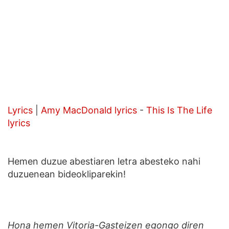
Lyrics
|
Amy MacDonald lyrics
-
This Is The Life
lyrics
Hemen duzue abestiaren letra abesteko nahi
duzuenean bideokliparekin!
Hona hemen Vitoria-Gasteizen egongo diren