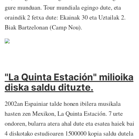
gure munduan. Tour mundiala egingo dute, eta
oraindik 2 fetxa dute: Ekainak 30 eta Uztailak 2.
Biak Bartzelonan (Camp Nou).
"La Quinta Estación" milioika
diska saldu dituzte.
2002an Espainiar talde honen ibilera musikala
hasten zen Mexikon, La Quinta Estación. 7 urte
ondoren, bularra atera ahal dute eta esatea haiek bai
4 diskotako estudioaren 1500000 kopia saldu dutela