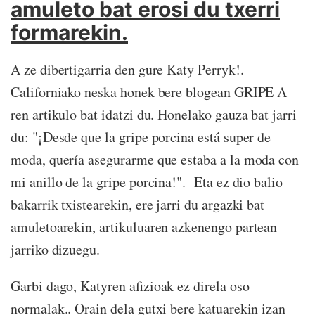
amuleto bat erosi du txerri
formarekin.
A ze dibertigarria den gure Katy Perryk!.
Californiako neska honek bere blogean GRIPE A
ren artikulo bat idatzi du. Honelako gauza bat jarri
du: "¡Desde que la gripe porcina está super de
moda, quería asegurarme que estaba a la moda con
mi anillo de la gripe porcina!". Eta ez dio balio
bakarrik txistearekin, ere jarri du argazki bat
amuletoarekin, artikuluaren azkenengo partean
jarriko dizuegu.
Garbi dago, Katyren afizioak ez direla oso
normalak.. Orain dela gutxi bere katuarekin izan