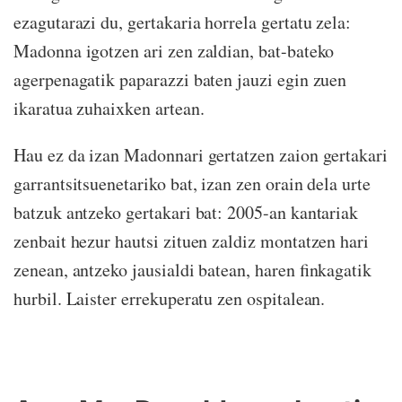
ezagutarazi du, gertakaria horrela gertatu zela:
Madonna igotzen ari zen zaldian, bat-bateko
agerpenagatik paparazzi baten jauzi egin zuen
ikaratua zuhaixken artean.
Hau ez da izan Madonnari gertatzen zaion gertakari
garrantsitsuenetariko bat, izan zen orain dela urte
batzuk antzeko gertakari bat: 2005-an kantariak
zenbait hezur hautsi zituen zaldiz montatzen hari
zenean, antzeko jausialdi batean, haren finkagatik
hurbil. Laister errekuperatu zen ospitalean.