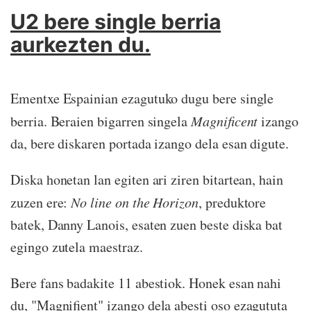
U2 bere single berria
aurkezten du.
Ementxe Espainian ezagutuko dugu bere single
berria. Beraien bigarren singela
Magnificent
izango
da, bere diskaren portada izango dela esan digute.
Diska honetan lan egiten ari ziren bitartean, hain
zuzen ere:
No line on the Horizon
, preduktore
batek, Danny Lanois, esaten zuen beste diska bat
egingo zutela maestraz.
Bere fans badakite 11 abestiok. Honek esan nahi
du, "Magnifient" izango dela abesti oso ezagututa