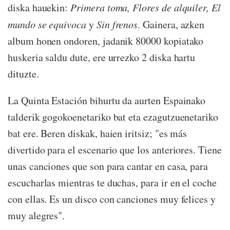
diska hauekin:
Primera toma, Flores de alquiler, El
mundo se equivoca
y
Sin frenos
. Gainera, azken
album honen ondoren, jadanik 80000 kopiatako
huskeria saldu dute, ere urrezko 2 diska hartu
dituzte.
La Quinta Estación bihurtu da aurten Espainako
talderik gogokoenetariko bat eta ezagutzuenetariko
bat ere. Beren diskak, haien iritsiz; "es más
divertido para el escenario que los anteriores. Tiene
unas canciones que son para cantar en casa, para
escucharlas mientras te duchas, para ir en el coche
con ellas. Es un disco con canciones muy felices y
muy alegres".