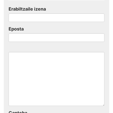
Erabiltzaile izena
Eposta
Captcha