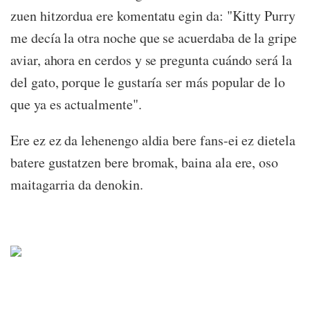
zuen hitzordua ere komentatu egin da: "Kitty Purry
me decía la otra noche que se acuerdaba de la gripe
aviar, ahora en cerdos y se pregunta cuándo será la
del gato, porque le gustaría ser más popular de lo
que ya es actualmente".
Ere ez ez da lehenengo aldia bere fans-ei ez dietela
batere gustatzen bere bromak, baina ala ere, oso
maitagarria da denokin.