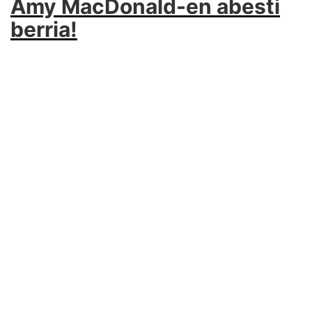
Amy MacDonald-en abesti
berria!