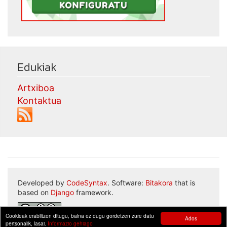
Edukiak
Artxiboa
Kontaktua
Developed by
CodeSyntax
. Software:
Bitakora
that is
based on
Django
framework.
Cookieak erabiltzen ditugu, baina ez dugu gordetzen zure datu
Ados
pertsonalik, lasai.
Informazio gehiago