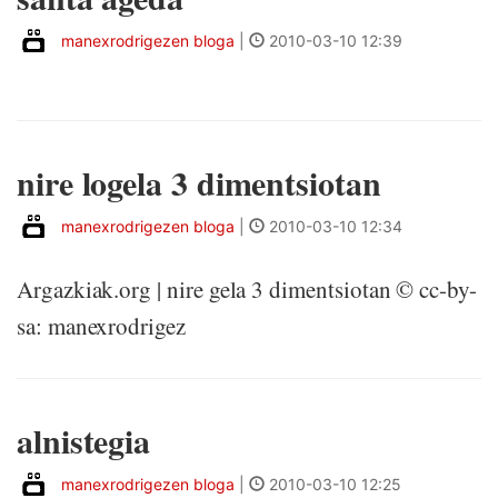
manexrodrigezen bloga
|
2010-03-10 12:39
nire logela 3 dimentsiotan
manexrodrigezen bloga
|
2010-03-10 12:34
Argazkiak.org | nire gela 3 dimentsiotan © cc-by-
sa: manexrodrigez
alnistegia
manexrodrigezen bloga
|
2010-03-10 12:25