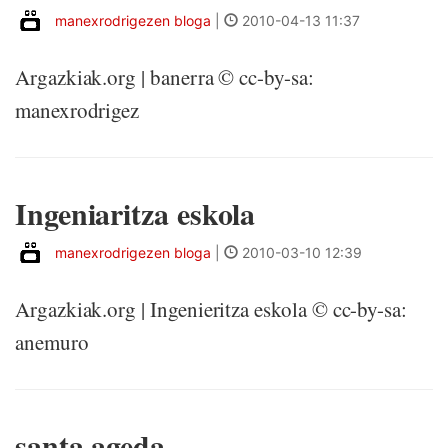
manexrodrigezen bloga
|
2010-04-13 11:37
Argazkiak.org | banerra © cc-by-sa:
manexrodrigez
Ingeniaritza eskola
manexrodrigezen bloga
|
2010-03-10 12:39
Argazkiak.org | Ingenieritza eskola © cc-by-sa:
anemuro
santa ageda