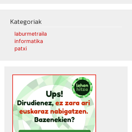
Kategoriak
laburmetraila
informatika
patxi