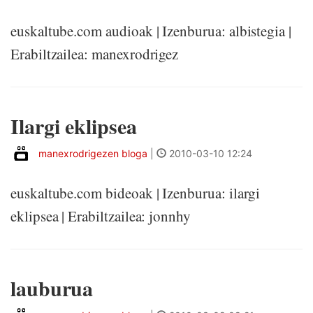
euskaltube.com audioak | Izenburua: albistegia |
Erabiltzailea: manexrodrigez
Ilargi eklipsea
manexrodrigezen bloga
|
2010-03-10 12:24
euskaltube.com bideoak | Izenburua: ilargi
eklipsea | Erabiltzailea: jonnhy
lauburua