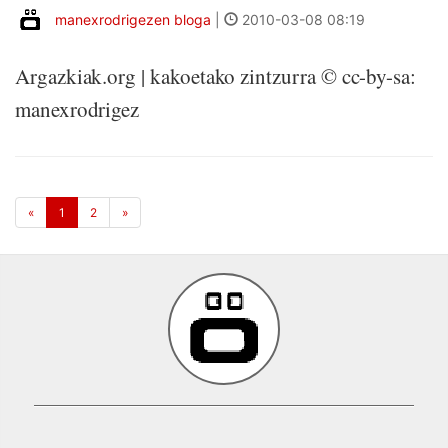
manexrodrigezen bloga
|
2010-03-08 08:19
Argazkiak.org | kakoetako zintzurra © cc-by-sa:
manexrodrigez
«
1
2
»