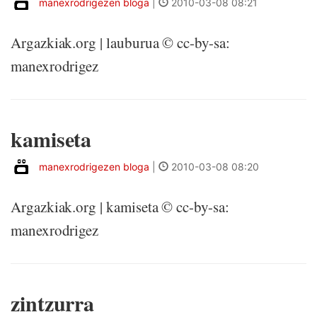
manexrodrigezen bloga
|
2010-03-08 08:21
Argazkiak.org | lauburua © cc-by-sa:
manexrodrigez
kamiseta
manexrodrigezen bloga
|
2010-03-08 08:20
Argazkiak.org | kamiseta © cc-by-sa:
manexrodrigez
zintzurra