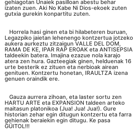
gehiagotan Unaiek pasilloan abestu behar
izaten zuen. Aki No Kabe Ni Dios-ekoek zuten
gutxia gurekin konpartitu zuten.
Horrela hasi ginen eta bi hilabeteren buruan,
Legazpiko jaietan lehenengo kontzertua jotzeko
aukera aurkeztu zitzaigun VALLE DEL DOM,
RAMA DE KE, IPAR RAP EROAK eta ANTISEPSIA
taldeekin batera. Imajina ezazue nola karajo
atera zen hura. Gazteegiak ginen, helduenak 16
urte besterik ez zituen eta nerbioak airean
genituen. Kontzertu honetan, IRAULTZA izena
genuen oraindik ere.
Gauza aurrera zihoan, eta laster sortu zen
HARTU ARTE eta EXPANSION taldeen arteko
maitasun platonikoa (Jua! Jua! Jua!). Gure
historian zehar egin ditugun kontzertu eta farra
gehienak beraiekin egin ditugu. Ke pasa
GÜITOL!!!