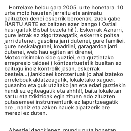
Horrelaxe heldu gara 2005. urte honetara. 10
urte motz hauetan jarraitu eta animatu
gaituzten denei eskerrik beroenak, zuek gabe
HARTU ARTE ez baitzen ezer izango ( Ostia!
hasi gaituk Bisbal bezela hi! ). Eskerrak Aznarri,
gure letrak ez zigortzeagatik, eskerrak poltsa
jarri dutenei, gasolina jarri dutenei, gure familiei,
gure neskalagunei, koadrilei, garagardoa jarri
dutenei, web hau egiten ari direnei,
Motxorrisimoko kide guztiei, era guztietako
errepresio taldeei ( kontzertuetatik bueltan ez
baitugu inoiz kontrolik jasan, eskerrak
bestela...),lankideei kontzertuak jo ahal izateko
erreleboak aldatzeagatik, lokaletako xaguei,
gusanito eta guk utzitako jan eta edari guztiekin
handi ez egiteagatik eta ahhh!!, baita lokaletan
sartu eta txikizioak egin zituen edo zituzten
putasemeei instrumenturik ez lapurtzeagatik
ere , nahiz eta azken hauek aipatzerik ere
merezi ez duten.
Abestiei dagokienez, mundu puta honetan