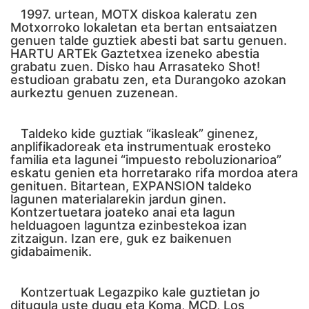
1997. urtean, MOTX diskoa kaleratu zen
Motxorroko lokaletan eta bertan entsaiatzen
genuen talde guztiek abesti bat sartu genuen.
HARTU ARTEk Gaztetxea izeneko abestia
grabatu zuen. Disko hau Arrasateko Shot!
estudioan grabatu zen, eta Durangoko azokan
aurkeztu genuen zuzenean.
Taldeko kide guztiak “ikasleak” ginenez,
anplifikadoreak eta instrumentuak erosteko
familia eta lagunei “impuesto reboluzionarioa”
eskatu genien eta horretarako rifa mordoa atera
genituen. Bitartean, EXPANSION taldeko
lagunen materialarekin jardun ginen.
Kontzertuetara joateko anai eta lagun
helduagoen laguntza ezinbestekoa izan
zitzaigun. Izan ere, guk ez baikenuen
gidabaimenik.
Kontzertuak Legazpiko kale guztietan jo
ditugula uste dugu eta Koma, MCD, Los