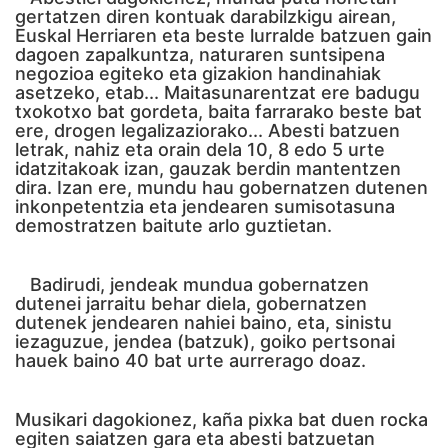
gertatzen diren kontuak darabilzkigu airean,
Euskal Herriaren eta beste lurralde batzuen gain
dagoen zapalkuntza, naturaren suntsipena
negozioa egiteko eta gizakion handinahiak
asetzeko, etab... Maitasunarentzat ere badugu
txokotxo bat gordeta, baita farrarako beste bat
ere, drogen legalizaziorako... Abesti batzuen
letrak, nahiz eta orain dela 10, 8 edo 5 urte
idatzitakoak izan, gauzak berdin mantentzen
dira. Izan ere, mundu hau gobernatzen dutenen
inkonpetentzia eta jendearen sumisotasuna
demostratzen baitute arlo guztietan.
Badirudi, jendeak mundua gobernatzen
dutenei jarraitu behar diela, gobernatzen
dutenek jendearen nahiei baino, eta, sinistu
iezaguzue, jendea (batzuk), goiko pertsonai
hauek baino 40 bat urte aurrerago doaz.
Musikari dagokionez, kaña pixka bat duen rocka
egiten saiatzen gara eta abesti batzuetan