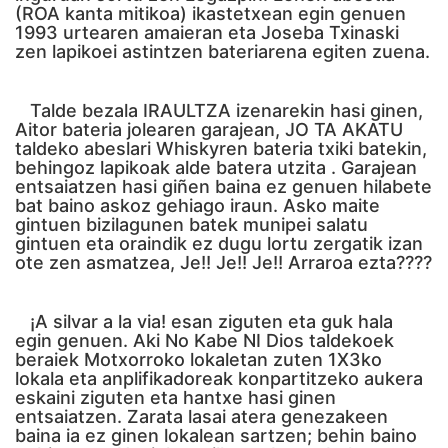
(ROA kanta mitikoa) ikastetxean egin genuen
1993 urtearen amaieran eta Joseba Txinaski
zen lapikoei astintzen bateriarena egiten zuena.
Talde bezala IRAULTZA izenarekin hasi ginen,
Aitor bateria jolearen garajean, JO TA AKATU
taldeko abeslari Whiskyren bateria txiki batekin,
behingoz lapikoak alde batera utzita . Garajean
entsaiatzen hasi giñen baina ez genuen hilabete
bat baino askoz gehiago iraun. Asko maite
gintuen bizilagunen batek munipei salatu
gintuen eta oraindik ez dugu lortu zergatik izan
ote zen asmatzea, Je!! Je!! Je!! Arraroa ezta????
¡A silvar a la via! esan ziguten eta guk hala
egin genuen. Aki No Kabe NI Dios taldekoek
beraiek Motxorroko lokaletan zuten 1X3ko
lokala eta anplifikadoreak konpartitzeko aukera
eskaini ziguten eta hantxe hasi ginen
entsaiatzen. Zarata lasai atera genezakeen
baina ia ez ginen lokalean sartzen; behin baino