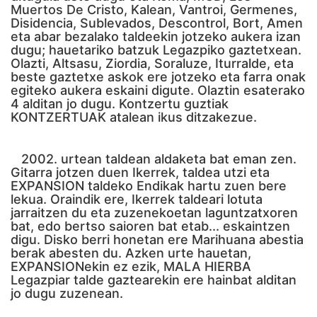
Muertos De Cristo, Kalean, Vantroi, Germenes,
Disidencia, Sublevados, Descontrol, Bort, Amen
eta abar bezalako taldeekin jotzeko aukera izan
dugu; hauetariko batzuk Legazpiko gaztetxean.
Olazti, Altsasu, Ziordia, Soraluze, Iturralde, eta
beste gaztetxe askok ere jotzeko eta farra onak
egiteko aukera eskaini digute. Olaztin esaterako
4 alditan jo dugu. Kontzertu guztiak
KONTZERTUAK atalean ikus ditzakezue.
2002. urtean taldean aldaketa bat eman zen.
Gitarra jotzen duen Ikerrek, taldea utzi eta
EXPANSION taldeko Endikak hartu zuen bere
lekua. Oraindik ere, Ikerrek taldeari lotuta
jarraitzen du eta zuzenekoetan laguntzatxoren
bat, edo bertso saioren bat etab... eskaintzen
digu. Disko berri honetan ere Marihuana abestia
berak abesten du. Azken urte hauetan,
EXPANSIONekin ez ezik, MALA HIERBA
Legazpiar talde gaztearekin ere hainbat alditan
jo dugu zuzenean.