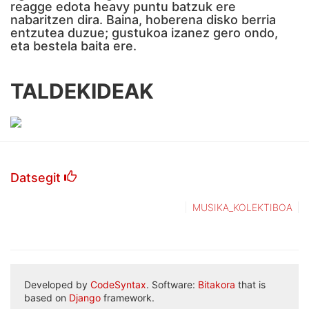
reagge edota heavy puntu batzuk ere
nabaritzen dira. Baina, hoberena disko berria
entzutea duzue; gustukoa izanez gero ondo,
eta bestela baita ere.
TALDEKIDEAK
Datsegit
MUSIKA_KOLEKTIBOA
Developed by
CodeSyntax
. Software:
Bitakora
that is
based on
Django
framework.