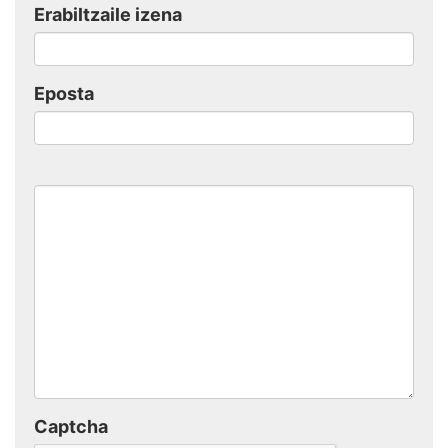
Erabiltzaile izena
Eposta
Captcha