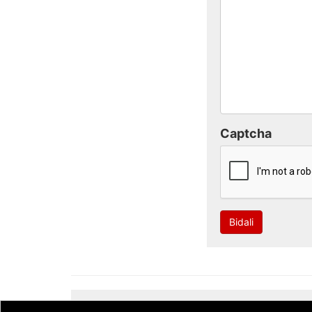
Captcha
Bidali
Developed by
CodeSyntax
. Software:
Bitakora
th