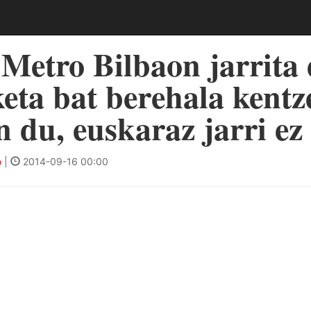
Metro Bilbaon jarrita
eta bat berehala kentz
n du, euskaraz jarri ez
o
|
2014-09-16 00:00