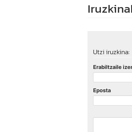
Iruzkina
Utzi iruzkina:
Erabiltzaile ize
Eposta