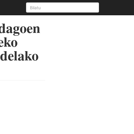
 dagoen
eko
 delako