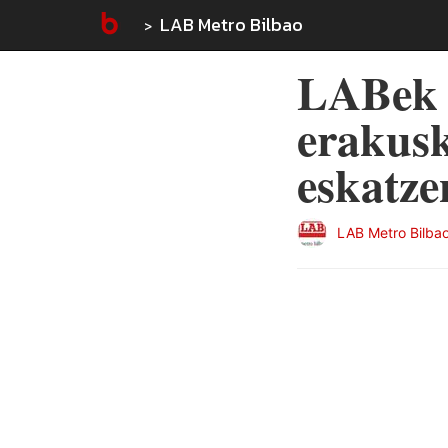
LAB Metro Bilbao
LABek 
erakusk
eskatze
LAB Metro Bilba