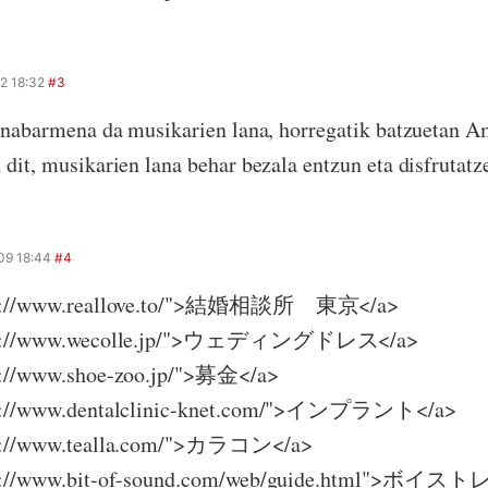
2 18:32
#3
 nabarmena da musikarien lana, horregatik batzuetan Am
dit, musikarien lana behar bezala entzun eta disfrutat
09 18:44
#4
ttp://www.reallove.to/">結婚相談所 東京</a>
ttp://www.wecolle.jp/">ウェディングドレス</a>
p://www.shoe-zoo.jp/">募金</a>
tp://www.dentalclinic-knet.com/">インプラント</a>
tp://www.tealla.com/">カラコン</a>
ttp://www.bit-of-sound.com/web/guide.html">ボ