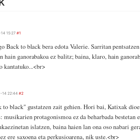
k
-14 15:27
#1
go Back to black bera edota Valerie. Sarritan pentsatzen
n hain ganorabakoa ez balitz; baina, klaro, hain ganorab
o kantatuko...<br>
-14 22:44
#2
k to black" gustatzen zait gehien. Hori bai, Katixak dio
: musikarien protagonismoa ez da beharbada bestetan e
ukaezinetan islatzen, baina haien lan ona oso nabari ger
tez ere saxoena eta perkusioarena, nik uste.<br>