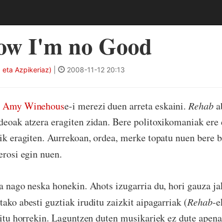
ow I'm no Good
eta Azpikeriaz)
|
2008-11-12 20:13
t
Amy Winehous
e-i merezi duen arreta eskaini.
Rehab
a
deoak atzera eragiten zidan. Bere politoxikomaniak ere 
rik eragiten. Aurrekoan, ordea, merke topatu nuen bere b
 erosi egin nuen.
ta nago neska honekin. Ahots izugarria du, hori gauza ja
ako abesti guztiak iruditu zaizkit aipagarriak (
Rehab
-e
ukitu horrekin. Laguntzen duten musikariek ez dute apena