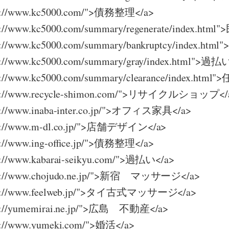
tp://www.kc5000.com/">債務整理</a>
tp://www.kc5000.com/summary/regenerate/index.ht
tp://www.kc5000.com/summary/bankruptcy/index.h
tp://www.kc5000.com/summary/gray/index.html">過
tp://www.kc5000.com/summary/clearance/index.htm
ttp://www.recycle-shimon.com/">リサイクルショップ</
tp://www.inaba-inter.co.jp/">オフィス家具</a>
ttp://www.m-dl.co.jp/">店舗デザイン</a>
tp://www.ing-office.jp/">債務整理</a>
tp://www.kabarai-seikyu.com/">過払い</a>
ttp://www.chojudo.ne.jp/">新宿 マッサージ</a>
ttp://www.feelweb.jp/">タイ古式マッサージ</a>
tp://yumemirai.ne.jp/">広島 不動産</a>
tp://www.yumeki.com/">婚活</a>