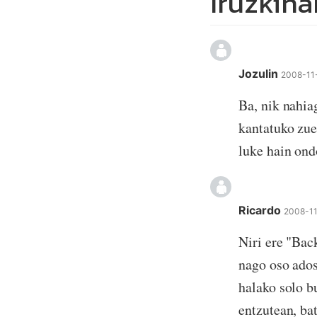
Iruzkina
Jozulin
2008-11
Ba, nik nahia
kantatuko zue
luke hain ond
Ricardo
2008-11
Niri ere "Bac
nago oso ados
halako solo b
entzutean, ba