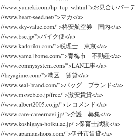
ttp://www.yumeki.com/hp_top_w.html">お見合いパ
p://www.heart-seed.net/">マカ</a>
ttp://www.sky-value.com/">格安航空券 国内</a>
tp://www.bse.jp/">バイク便</a>
ttp://www.kadoriku.com/">税理士 東京</a>
ttp://www.yama1home.com/">青梅市 不動産</a>
tp://www.comnysystem.com/">LAN工事</a>
tp://heyagime.com/">港区 賃貸</a>
ttp://www.seal-brand.com/">バッグ ブランド</a>
tp://www.msweb.co.jp/free/">激安賃貸</a>
tp://www.albert2005.co.jp/">レコメンド</a>
tp://www.care-careernavi.jp/">介護 募集</a>
tp://www.koshigaya-hoiku.ac.jp/">保育士試験</a>
ttp://www.apamanshops.com/">伊丹市賃貸</a>