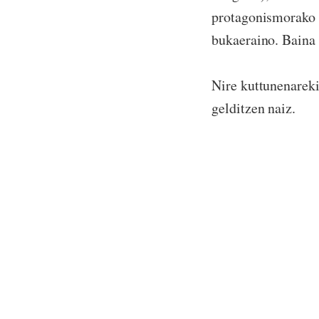
protagonismorako a
bukaeraino. Baina 
Nire kuttunenareki
gelditzen naiz.