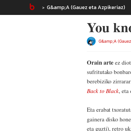
G&amp;A (Gauez eta Azpikeriaz)
You kn
G&amp;A (Gauez 
Orain arte
ez dio
sufritutako bonbar
berebiziko zirrara
Back to Black
, eta
Eta erabat txoratu
gainera disko honet
eta guzti), retro 