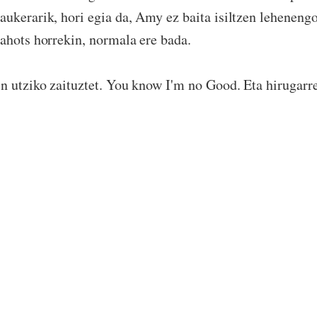
ukerarik, hori egia da, Amy ez baita isiltzen leheneng
ahots horrekin, normala ere bada.
n utziko zaituztet. You know I'm no Good. Eta hirugarr