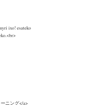
yri ixo! esateko
zeko.<br>
イストレーニング</a>