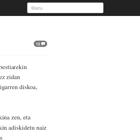
12
bestiarekin
ez zidan
igarren diskoa,
kina zen, eta
kin adiskidetu naiz
s