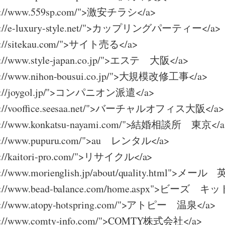
ttp://www.559sp.com/">激安チラシ</a>
ttp://e-luxury-style.net/">カップリングパーティー</a>
tp://sitekau.com/">サイト売る</a>
tp://www.style-japan.co.jp/">エステ 大阪</a>
tp://www.nihon-bousui.co.jp/">大規模改修工事</a>
ttp://joygol.jp/">コンパニオン派遣</a>
ttp://vooffice.seesaa.net/">バーチャルオフィス大阪</a>
ttp://www.konkatsu-nayami.com/">結婚相談所 東京</a
ttp://www.pupuru.com/">au レンタル</a>
tp://kaitori-pro.com/">リサイクル</a>
tp://www.morienglish.jp/about/quality.html">メール
ttp://www.bead-balance.com/home.aspx">ビーズ キッ
ttp://www.atopy-hotspring.com/">アトピー 温泉</a>
ttp://www.comty-info.com/">COMTY株式会社</a>