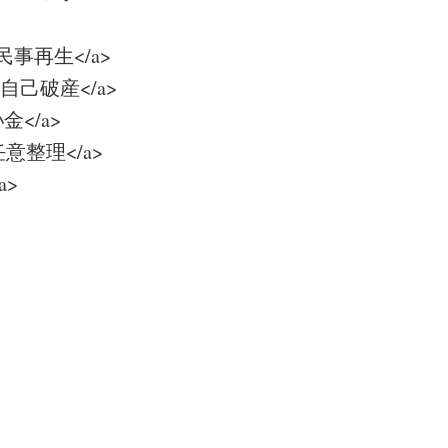
ml">民事再生</a>
tml">自己破産</a>
払い金</a>
l">任意整理</a>
a>