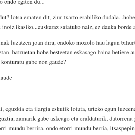
o ondo egiten du...
ut? lotsa ematen dit, ziur txarto erabiliko dudala...hobe
 inoiz ikasiko...euskaraz saiatuko naiz, ez dauka borde a
ak luzatzen joan dira, ondoko mozolo hau lagun bihurt
etan, batzuetan hobe besteetan eskasago baina betiere a
a konturatu gabe non gaude?
daude
i, eguzkia eta ilargia eskutik lotuta, urteko egun luzee
guztia, zamarik gabe askeago eta eraldaturik, datorrena
orri mundu berrira, ondo etorri mundu berria, itsaspepi