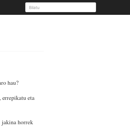
raro hau?
 errepikatu eta
, jakina horrek