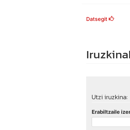
Datsegit
Iruzkina
Utzi iruzkina:
Erabiltzaile ize