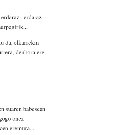
 erdaraz...erdaraz
urpegirik...
u da, elkarrekin
urrera, denbora ere
nen suaren babesean
 gogo onez
noen eremura...