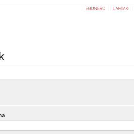
EGUNERO
LAMIAK
k
na