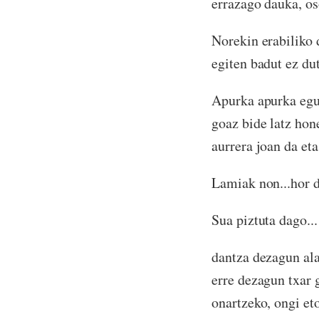
errazago dauka, os
Norekin erabiliko d
egiten badut ez dut
Apurka apurka egun
goaz bide latz hon
aurrera joan da et
Lamiak non...hor 
Sua piztuta dago...
dantza dezagun ala
erre dezagun txar 
onartzeko, ongi et