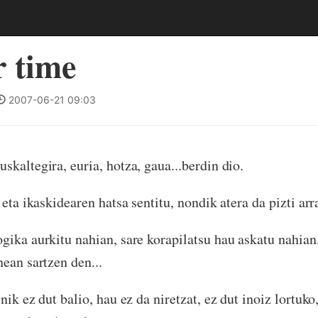
 time
2007-06-21 09:03
skaltegira, euria, hotza, gaua...berdin dio.
 eta ikaskidearen hatsa sentitu, nondik atera da pizti ar
gika aurkitu nahian, sare korapilatsu hau askatu nahian,
nean sartzen den...
nik ez dut balio, hau ez da niretzat, ez dut inoiz lortuko