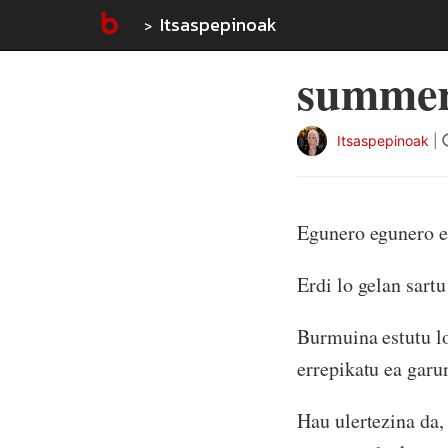
Itsaspepinoak
summer
Itsaspepinoak
|
Egunero egunero eu
Erdi lo gelan sartu
Burmuina estutu lo
errepikatu ea garu
Hau ulertezina da, 