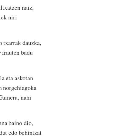
altxatzen naiz,
iek niri
o txarrak dauzka,
e irauten badu
la eta askotan
an norgehiagoka
Gainera, nahi
ena baino dio,
dut edo behintzat