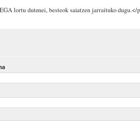
GA lortu dutenei, besteok saiatzen jarraituko dugu.</
na