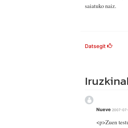
saiatuko naiz.
Datsegit
Iruzkina
Nueve
2007-07-
<p>Zuen testu