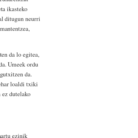
eta ikasteko
al ditugun neurri
 mantentzea,
ten da lo egitea,
 da. Umeek ordu
gutxitzen da.
har loaldi txiki
n ez dutelako
hartu ezinik