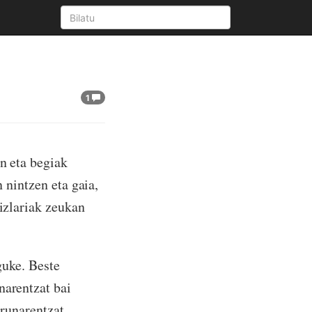
1
n eta begiak
n nintzen eta gaia,
hizlariak zeukan
guke. Beste
narentzat bai
arunarentzat