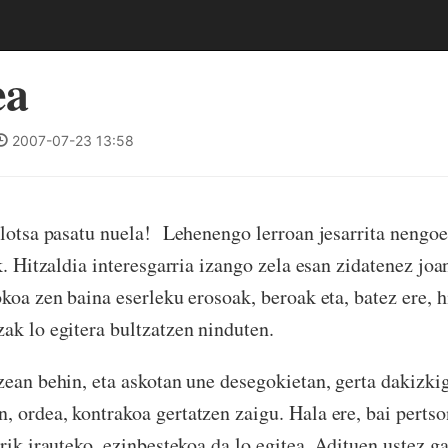
ea
2007-07-23 13:58
otsa pasatu nuela! Lehenengo lerroan jesarrita nengoe
k. Hitzaldia interesgarria izango zela esan zidatenez joa
okoa zen baina eserleku erosoak, beroak eta, batez ere, 
ak lo egitera bultzatzen ninduten.
an behin, eta askotan une desegokietan, gerta dakizki
 ordea, kontrakoa gertatzen zaigu. Hala ere, bai pertso
rik irauteko, ezinbestekoa da lo egitea. Adituen ustez g