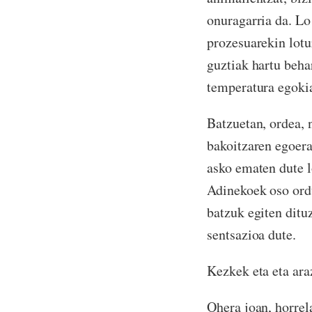
onuragarria da. Lo
prozesuarekin lotu
guztiak hartu beha
temperatura egokia
Batzuetan, ordea, n
bakoitzaren egoera
asko ematen dute l
Adinekoek oso ordu
batzuk egiten dituz
sentsazioa dute.
Kezkek eta eta ara
Ohera joan, horrela