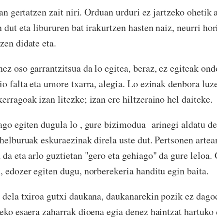
tan gertatzen zait niri. Orduan urduri ez jartzeko ohetik 
 dut eta libururen bat irakurtzen hasten naiz, neurri hor
zen didate eta.
ez oso garrantzitsua da lo egitea, beraz, ez egiteak ond
io falta eta umore txarra, alegia. Lo ezinak denbora luz
erragoak izan litezke; izan ere hiltzeraino hel daiteke.
ago egiten dugula lo , gure bizimodua arinegi aldatu de
 helburuak eskuraezinak direla uste dut. Pertsonen arte
 da eta arlo guztietan "gero eta gehiago" da gure leloa. 
, edozer egiten dugu, norberekeria handitu egin baita.
 dela txiroa gutxi daukana, daukanarekin pozik ez dago
teko esaera zaharrak dioena egia denez haintzat hartuko 