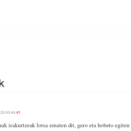
k
25 00:44
#1
ak irakurtzeak lotsa ematen dit, gero eta hobeto egiten