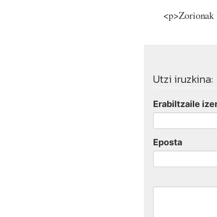
<p>Zorionak E
Utzi iruzkina:
Erabiltzaile ize
Eposta