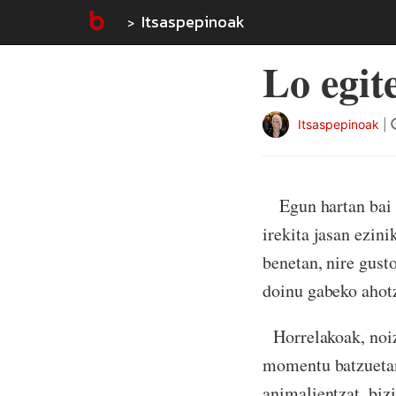
Itsaspepinoak
Lo egit
Itsaspepinoak
|
Egun hartan bai l
irekita jasan ezini
benetan, nire gust
doinu gabeko ahotz
Horrelakoak, noize
momentu batzuetan,
animalientzat, bizi