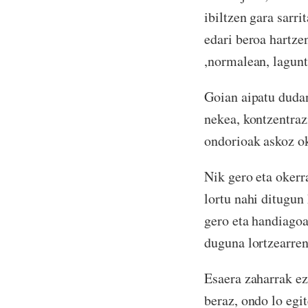
ibiltzen gara sarri
edari beroa hartzen
,normalean, lagunt
Goian aipatu dudan
nekea, kontzentraz
ondorioak askoz ok
Nik gero eta okerr
lortu nahi ditugun
gero eta handiagoa
duguna lortzearren
Esaera zaharrak ez
beraz, ondo lo egi