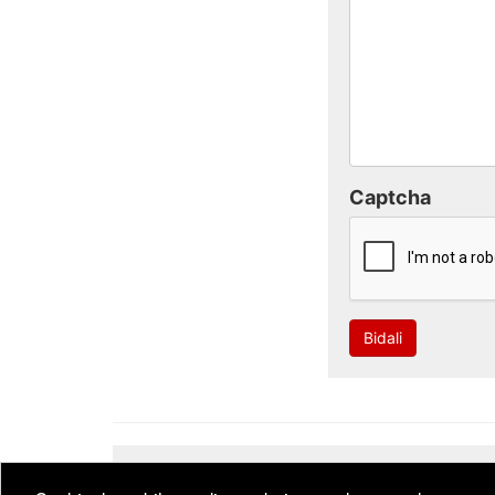
Captcha
Bidali
Developed by
CodeSyntax
. Software:
Bitakora
th