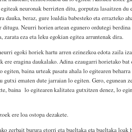
 egiteak neuronak berrizten ditu, gorputza lasaitzen du 
ra dauka, beraz, gure loaldia babesteko eta errazteko ah
r ditugu. Neurri horien artean egunero ordutegi berdina
, zarata eza eta leku egokian egitea arruntenak dira.
eurri egoki horiek hartu arren ezinezkoa edota zaila iza
k ere eragina daukalako. Adina ezaugarri horietako bat
o egiten, baina urteak pasatu ahala lo egitearen beharra 
 gutxi ematen dute jarraian lo egiten. Gero, egunean ze
te, baina lo egitearen kalitatea gutxitzen denez, lo egi
zoek ere loa ostopa dezakete.
ko zerbait burura etorri eta bueltaka eta bueltaka loak 