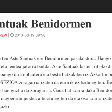
antuak Benidormen
CREW
|
2013-03-19 09:58
urten Aste Santuak ere Benidormen pasako ditut. Hango
 eta jendea jatorra baitda. Aste Santuak laster iritsiko d
joango dira nobaitera eta beste batzuk berriz Azkoitin b
OSEZIOA zoragarria izaten da euririk ez badu egiten. B
 han guztia da zoragarria. Gauz bat txarra daka Benido
 dagoenean jendea alteratu egiten da eta oso txarra iza
azki: