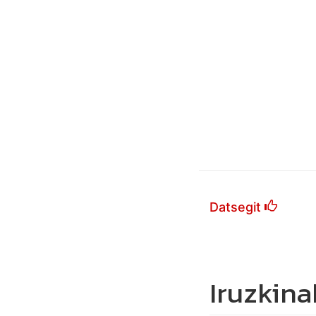
Datsegit
Iruzkina