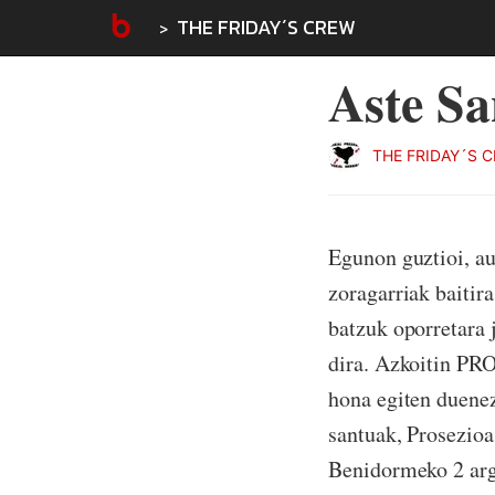
THE FRIDAY´S CREW
Aste S
THE FRIDAY´S 
Egunon guztioi, a
zoragarriak baitira
batzuk oporretara 
dira. Azkoitin PR
hona egiten duenez
santuak, Prosezioa
Benidormeko 2 arg