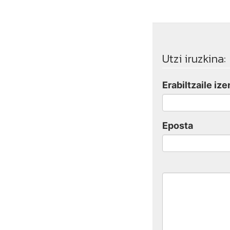
Utzi iruzkina:
Erabiltzaile ize
Eposta