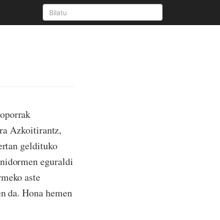
 oporrak
ira Azkoitirantz,
ertan geldituko
enidormen eguraldi
rmeko aste
ten da. Hona hemen