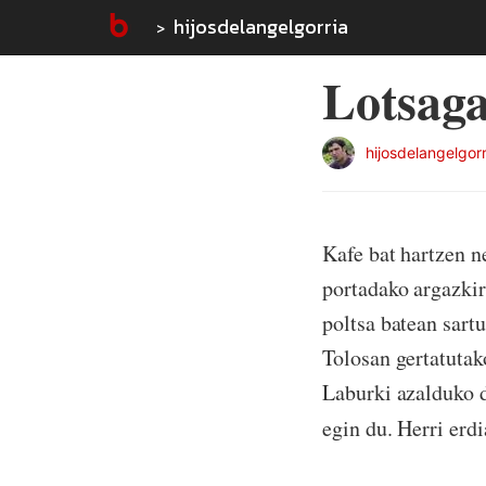
hijosdelangelgorria
Lotsaga
hijosdelangelgorr
Kafe bat hartzen n
portadako argazkir
poltsa batean sartu
Tolosan gertatutak
Laburki azalduko d
egin du. Herri erdi