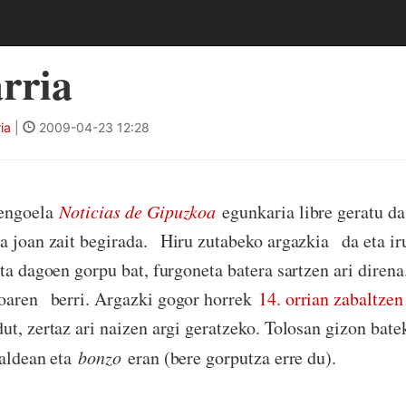
rria
ia
|
2009-04-23 12:28
engoela
Noticias de Gipuzkoa
egunkaria libre geratu da
a joan zait begirada.
Hiru zutabeko argazkia
da eta ir
ta dagoen gorpu bat, furgoneta batera sartzen ari direna
oaren
berri. Argazki gogor horrek
14. orrian zabaltze
ut, zertaz ari naizen argi geratzeko. Tolosan gizon bate
aldean eta
bonzo
eran (bere gorputza erre du).