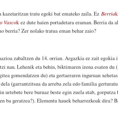
a kazetaritzan tratu egoki bat emateko zaila. Ez
Berria
k
o Vasco
k
ez dute haien portadetara eraman. Berria da al
ino berria? Zer nolako tratua eman behar zaio?
azioa zabaltzen du 14. orrian. Argazkia ez zait egokia i
utzi nau. Lehenik eta behin, biktimaren izena esaten du (
gitea gomendatzen du) eta gertaeraren inguruan xeheta
 dela (garrantzitsua da arreba zela edo familia gerturatu
n urtebete bere buruaz beste egin zuela etab, gorputza 
ten ba geratzea?). Elementu hauek beharrezkoak dira? B