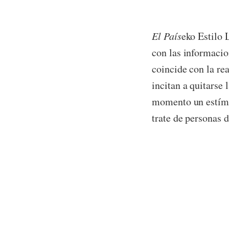
El País
eko Estilo 
con las informacio
coincide con la re
incitan a quitarse 
momento un estímu
trate de personas 
Lots