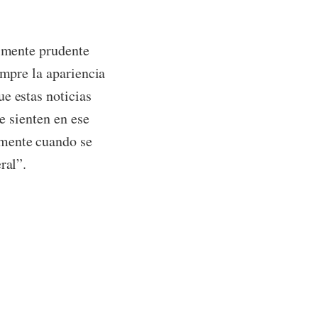
almente prudente
empre la apariencia
e estas noticias
e sienten en ese
amente cuando se
ral”.