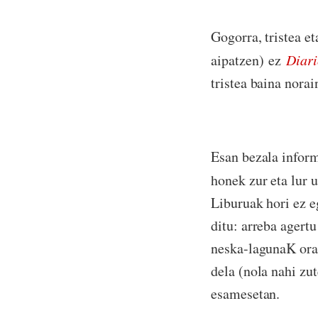
Gogorra, tristea et
aipatzen) ez
Diari
tristea baina nora
Esan bezala inform
honek zur eta lur 
Liburuak hori ez e
ditu: arreba agertu
neska-lagunaK orai
dela (nola nahi zu
esamesetan.