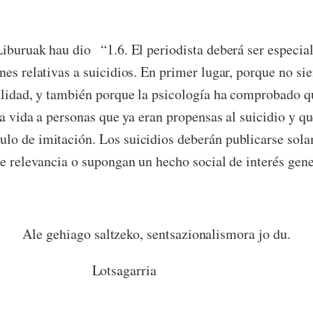
Liburuak hau dio
“1.6. El periodista deberá ser especi
nes relativas a suicidios. En primer lugar, porque no si
alidad, y también porque la psicología ha comprobado qu
la vida a personas que ya eran propensas al suicidio y qu
lo de imitación. Los suicidios deberán publicarse sol
de relevancia o supongan un hecho social de interés gene
Ale gehiago saltzeko, sentsazionalismora jo du.
agarria