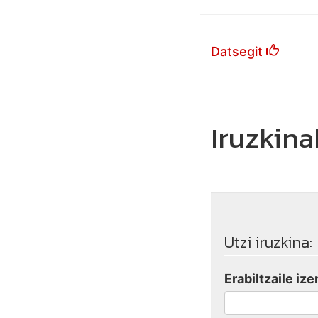
Datsegit
Iruzkina
Utzi iruzkina:
Erabiltzaile ize