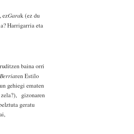
, ez
Gara
k (ez du
a? Harrigarria eta
ruditzen baina orri
Berria
ren Estilo
sun gehiegi ematen
 zela?),
gizonaren
belztuta geratu
ai,