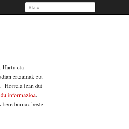
. Hartu eta
udian ertzainak eta
.
Horrela izan dut
n du informazioa
.
k bere buruaz beste