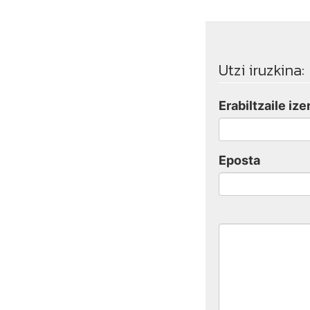
Utzi iruzkina:
Erabiltzaile ize
Eposta