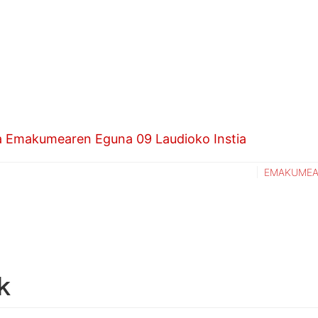
a Emakumearen Eguna 09 Laudioko Instia
EMAKUME
k