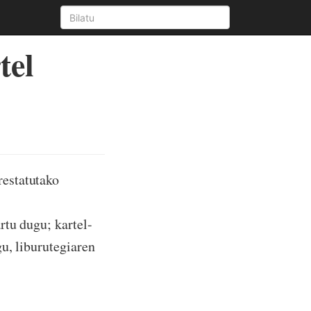
tel
estatutako
rtu dugu; kartel-
u, liburutegiaren