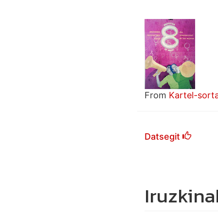
From
Kartel-sort
Datsegit
Iruzkina