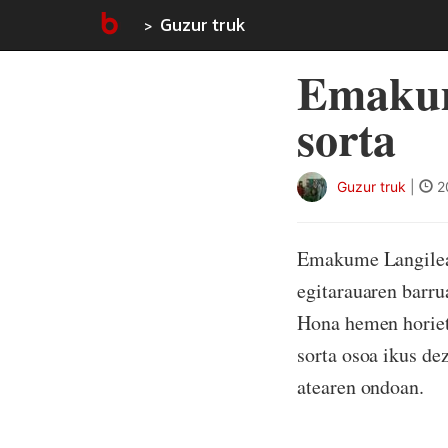
Guzur truk
Emakum
sorta
Guzur truk
|
2
Emakume Langilear
egitarauaren barru
Hona hemen horieta
sorta osoa ikus de
atearen ondoan.