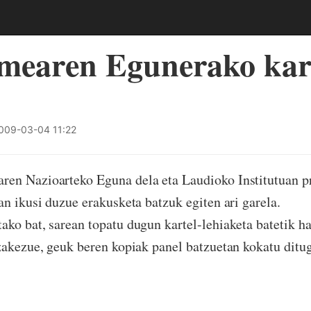
earen Egunerako kar
009-03-04 11:22
en Nazioarteko Eguna dela eta Laudioko Institutuan pr
an ikusi duzue erakusketa batzuk egiten ari garela.
ko bat, sarean topatu dugun kartel-lehiaketa batetik ha
zakezue, geuk beren kopiak panel batzuetan kokatu ditug