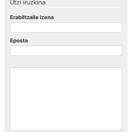
Utzi iruzkina:
Erabiltzaile izena
Eposta