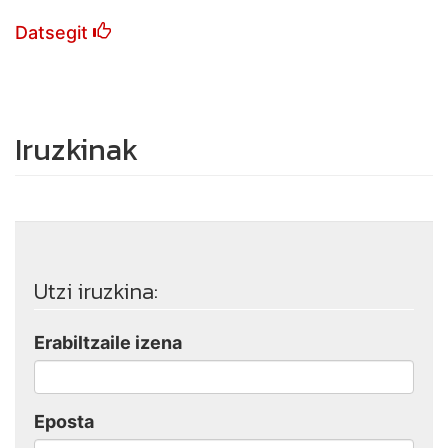
Datsegit
Iruzkinak
Utzi iruzkina:
Erabiltzaile izena
Eposta