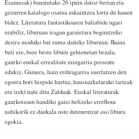
Esamesak) banatutako 26 ipuin datoz bertan eta
gezurren katalogo osatua eskaintzea lortu du hauen
bidez. Literatura fantastikoaren baliabide ugari
erabiliz, liburuan iragan garaietara begiratzeko
desira moduko bat suma daiteke liburuan. Baina
beti ere, bere beste liburu gehienetan bezala,
gaurko euskal errealitate mingarria presente
edukiz. Gainera, hain erdiragarria suertatzen den
egoera hori hizpide hartuz, hausnarketarako tarteak
ere ireki nahi ditu Zalduak. Euskal literaturak
gaurkotasun handiko gaiei heltzeko erreflexu
nahikorik ez daukala uste dutenentzat oso liburu
egokia.