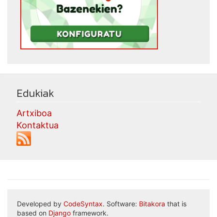
Edukiak
Artxiboa
Kontaktua
Developed by
CodeSyntax
. Software:
Bitakora
that is
based on
Django
framework.