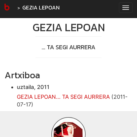
GEZIA LEPOAN
Tog
navi
GEZIA LEPOAN
... TA SEGI AURRERA
Artxiboa
uztaila, 2011
GEZIA LEPOAN... TA SEGI AURRERA
(2011-
07-17)