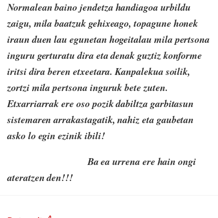
Normalean baino jendetza handiagoa urbildu
zaigu, mila baatzuk gehixeago, topagune honek
iraun duen lau egunetan hogeitalau mila pertsona
inguru gerturatu dira eta denak guztiz konforme
iritsi dira beren etxeetara. Kanpalekua soilik,
zortzi mila pertsona inguruk bete zuten.
Etxarriarrak ere oso pozik dabiltza garbitasun
sistemaren arrakastagatik, nahiz eta gaubetan
asko lo egin ezinik ibili!
Ba ea urrena ere hain ongi
ateratzen den!!!