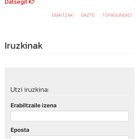
Datsegit
EMAITZAK
GAZTE
TOPAGUNEKO
Iruzkinak
Utzi iruzkina:
Erabiltzaile izena
Eposta