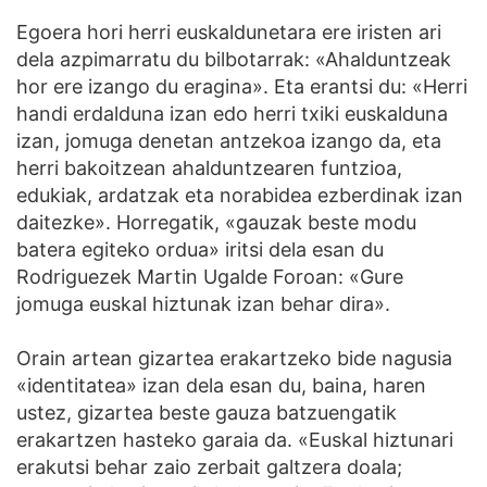
Egoera hori herri euskaldunetara ere iristen ari
dela azpimarratu du bilbotarrak: «Ahalduntzeak
hor ere izango du eragina». Eta erantsi du: «Herri
handi erdalduna izan edo herri txiki euskalduna
izan, jomuga denetan antzekoa izango da, eta
herri bakoitzean ahalduntzearen funtzioa,
edukiak, ardatzak eta norabidea ezberdinak izan
daitezke». Horregatik, «gauzak beste modu
batera egiteko ordua» iritsi dela esan du
Rodriguezek Martin Ugalde Foroan: «Gure
jomuga euskal hiztunak izan behar dira».
Orain artean gizartea erakartzeko bide nagusia
«identitatea» izan dela esan du, baina, haren
ustez, gizartea beste gauza batzuengatik
erakartzen hasteko garaia da. «Euskal hiztunari
erakutsi behar zaio zerbait galtzera doala;