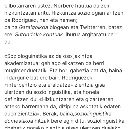
bilbotarraren ustez. Norbere hautua da zein
hizkuntzatan aritu. Hizkuntza soziologian aritzen
da Rodriguez, han eta hemen;
baina
Garaigoikoa
blogean eta Twitterren, batez
ere.
Sutondoko kontuak
liburua argitaratu berri
du.
«Soziologuinstika ez da oso jakintza
akademizatua; gehiago elikatzen da herri
mugimenduetatik. Eta hori gabezia bat da, baina
indargune bat ere bai». Rodriguezek
«interbentzio eta eraldatze» zientzia gisa
ulertzen du soziolinguistika, eta honela
definitzen du: «Hizkuntzaren eta gizartearen
arteko harremana da, diziplina askotatik edaten
duen zientzia». Berak, baina,
soziolinguistika
domestikoa
hitzak bere egin ditu, soziolinguistika
«behetik gorako zientzia gisa» ulertzen duelako.