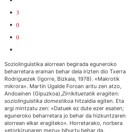
3
0
0
Soziolinguistika alorrean begirada eguneroko
beharretara eraman behar dela irizten dio Txerra
Rodriguezek (Igorre, Bizkaia, 1978). «Makrotik
mikrora». Martin Ugalde Foroan aritu zen atzo,
Andoainen (Gipuzkoa),
Zirrikituetatik eragiten:
soziolinguistika domestikoa
hitzaldia egiten. Eta
argi mintzatu zen: «Datuek ez dute ezer esaten;
eguneroko beharretara jo behar da hizkuntzaren
alorrean elkar eragiteko». Horretarako, norbera
«etorkizunaren mezu» bihurtu behar da,