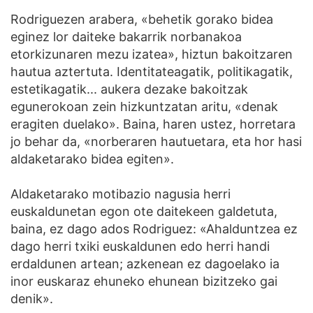
Rodriguezen arabera, «behetik gorako bidea
eginez lor daiteke bakarrik norbanakoa
etorkizunaren mezu izatea», hiztun bakoitzaren
hautua aztertuta. Identitateagatik, politikagatik,
estetikagatik... aukera dezake bakoitzak
egunerokoan zein hizkuntzatan aritu, «denak
eragiten duelako». Baina, haren ustez, horretara
jo behar da, «norberaren hautuetara, eta hor hasi
aldaketarako bidea egiten».
Aldaketarako motibazio nagusia herri
euskaldunetan egon ote daitekeen galdetuta,
baina, ez dago ados Rodriguez: «Ahalduntzea ez
dago herri txiki euskaldunen edo herri handi
erdaldunen artean; azkenean ez dagoelako ia
inor euskaraz ehuneko ehunean bizitzeko gai
denik».