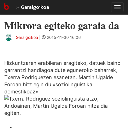
Garaigoikoa
Tog
navi
Mikrora egiteko garaia da
Garaigoikoa
|
2015-11-30 16:06
Hizkuntzaren erabileran eragiteko, datuek baino
garrantzi handiagoa dute eguneroko beharrek,
Txerra Rodriguezen esanetan. Martin Ugalde
Foroan hitz egin du «soziolinguistika
domestikoaz»