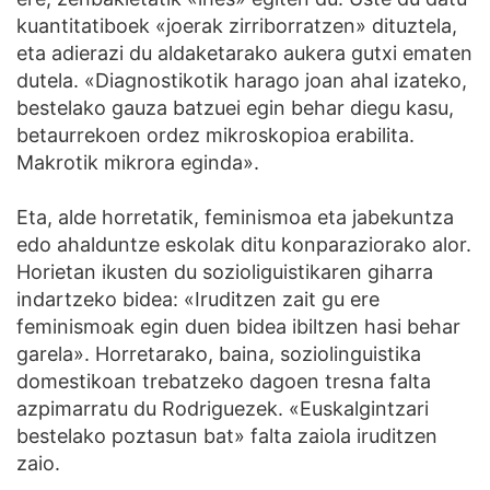
kuantitatiboek «joerak zirriborratzen» dituztela,
eta adierazi du aldaketarako aukera gutxi ematen
dutela. «Diagnostikotik harago joan ahal izateko,
bestelako gauza batzuei egin behar diegu kasu,
betaurrekoen ordez mikroskopioa erabilita.
Makrotik mikrora eginda».
Eta, alde horretatik, feminismoa eta jabekuntza
edo ahalduntze eskolak ditu konparaziorako alor.
Horietan ikusten du sozioliguistikaren giharra
indartzeko bidea: «Iruditzen zait gu ere
feminismoak egin duen bidea ibiltzen hasi behar
garela». Horretarako, baina, soziolinguistika
domestikoan trebatzeko dagoen tresna falta
azpimarratu du Rodriguezek. «Euskalgintzari
bestelako poztasun bat» falta zaiola iruditzen
zaio.