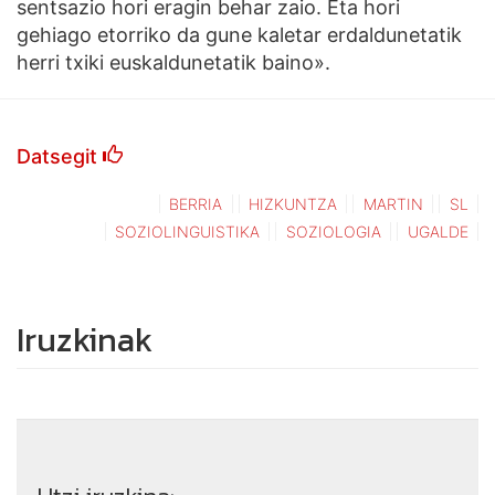
sentsazio hori eragin behar zaio. Eta hori
gehiago etorriko da gune kaletar erdaldunetatik
herri txiki euskaldunetatik baino».
Datsegit
BERRIA
HIZKUNTZA
MARTIN
SL
SOZIOLINGUISTIKA
SOZIOLOGIA
UGALDE
Iruzkinak