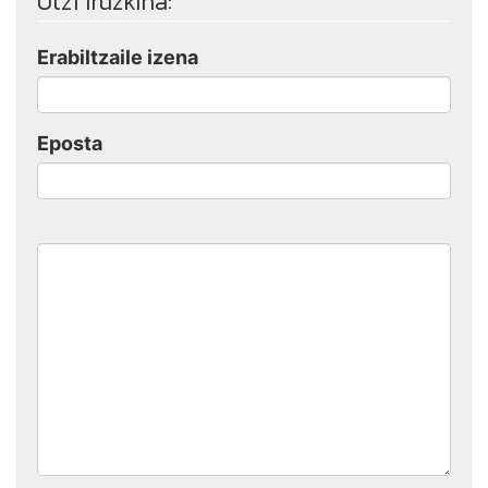
Utzi iruzkina:
Erabiltzaile izena
Eposta