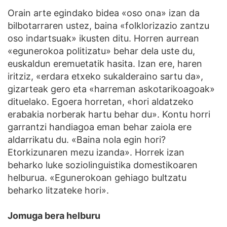
Orain arte egindako bidea «oso ona» izan da
bilbotarraren ustez, baina «folklorizazio zantzu
oso indartsuak» ikusten ditu. Horren aurrean
«egunerokoa politizatu» behar dela uste du,
euskaldun eremuetatik hasita. Izan ere, haren
iritziz, «erdara etxeko sukalderaino sartu da»,
gizarteak gero eta «harreman askotarikoagoak»
dituelako. Egoera horretan, «hori aldatzeko
erabakia norberak hartu behar du». Kontu horri
garrantzi handiagoa eman behar zaiola ere
aldarrikatu du. «Baina nola egin hori?
Etorkizunaren mezu izanda». Horrek izan
beharko luke soziolinguistika domestikoaren
helburua. «Egunerokoan gehiago bultzatu
beharko litzateke hori».
Jomuga bera helburu