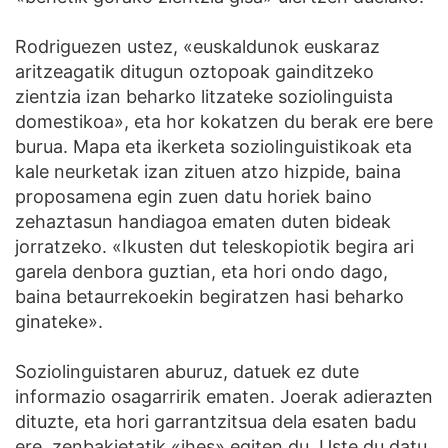
Rodriguezen ustez, «euskaldunok euskaraz
aritzeagatik ditugun oztopoak gainditzeko
zientzia izan beharko litzateke soziolinguista
domestikoa», eta hor kokatzen du berak ere bere
burua. Mapa eta ikerketa soziolinguistikoak eta
kale neurketak izan zituen atzo hizpide, baina
proposamena egin zuen datu horiek baino
zehaztasun handiagoa ematen duten bideak
jorratzeko. «Ikusten dut teleskopiotik begira ari
garela denbora guztian, eta hori ondo dago,
baina betaurrekoekin begiratzen hasi beharko
ginateke».
Soziolinguistaren aburuz, datuek ez dute
informazio osagarririk ematen. Joerak adierazten
dituzte, eta hori garrantzitsua dela esaten badu
ere, zenbakietatik «ihes» egiten du. Uste du datu