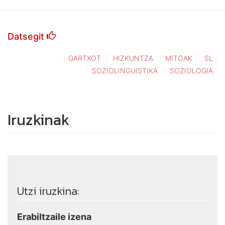
Datsegit
GARTXOT
HIZKUNTZA
MITOAK
SL
SOZIOLINGUISTIKA
SOZIOLOGIA
Iruzkinak
Utzi iruzkina:
Erabiltzaile izena