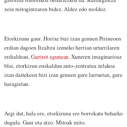
zein mitogintzaren bidez. Aldez edo moldez.
Etorkizuna gaur. Horixe bizi izan genuen Pirineoen
erdian dagoen Itzaltzu izeneko herrian urtarrilaren
erdialdean,
Gartxot egunean
. Xuneren imaginarioaz
blai, etorkizun euskaldun auto-zentratua zelakoa
izan daitekeen bizi izan genuen gure larruetan, gure
haragietan.
Argi dut, hala ere, etorkizuna ere borrokatu beharko
dugula. Gaur eta atzo. Mitoak mito.