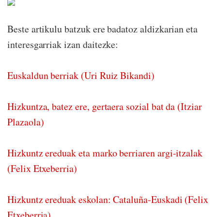
Beste artikulu batzuk ere badatoz aldizkarian eta
interesgarriak izan daitezke:
Euskaldun berriak (Uri Ruiz Bikandi)
Hizkuntza, batez ere, gertaera sozial bat da (Itziar
Plazaola)
Hizkuntz ereduak eta marko berriaren argi-itzalak
(Felix Etxeberria)
Hizkuntz ereduak eskolan: Cataluña-Euskadi (Felix
Etxeberria)