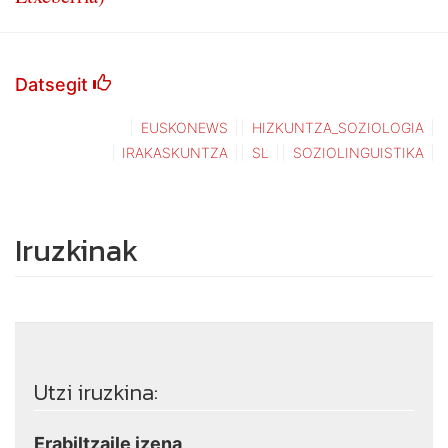
Datsegit
EUSKONEWS
HIZKUNTZA_SOZIOLOGIA
IRAKASKUNTZA
SL
SOZIOLINGUISTIKA
Iruzkinak
Utzi iruzkina:
Erabiltzaile izena