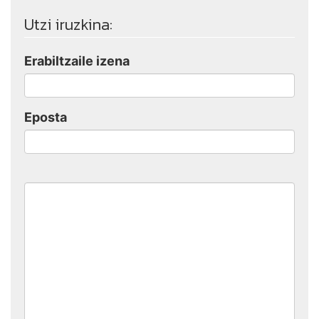
Utzi iruzkina:
Erabiltzaile izena
Eposta