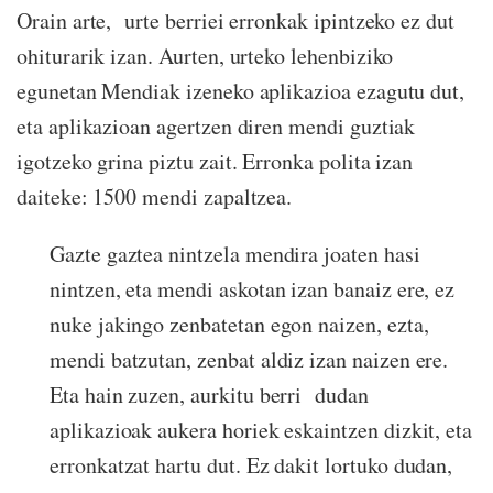
Orain arte, urte berriei erronkak ipintzeko ez dut
ohiturarik izan. Aurten, urteko lehenbiziko
egunetan Mendiak izeneko aplikazioa ezagutu dut,
eta aplikazioan agertzen diren mendi guztiak
igotzeko grina piztu zait. Erronka polita izan
daiteke: 1500 mendi zapaltzea.
Gazte gaztea nintzela mendira joaten hasi
nintzen, eta mendi askotan izan banaiz ere, ez
nuke jakingo zenbatetan egon naizen, ezta,
mendi batzutan, zenbat aldiz izan naizen ere.
Eta hain zuzen, aurkitu berri dudan
aplikazioak aukera horiek eskaintzen dizkit, eta
erronkatzat hartu dut. Ez dakit lortuko dudan,