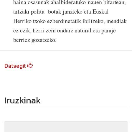
baina osasunak
ahalbideratuko nauen bitartean,
aitzaki polita botak janzteko eta Euskal
Herriko txoko ezberdinetatik ibiltzeko, mendiak
ez ezik, herri zein ondare natural eta paraje
berriez gozatzeko.
Datsegit
Iruzkinak