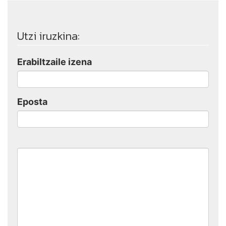
Utzi iruzkina:
Erabiltzaile izena
Eposta