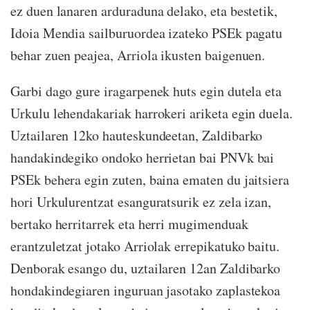
ez duen lanaren arduraduna delako, eta bestetik,
Idoia Mendia sailburuordea izateko PSEk pagatu
behar zuen peajea, Arriola ikusten baigenuen.
Garbi dago gure iragarpenek huts egin dutela eta
Urkulu lehendakariak harrokeri ariketa egin duela.
Uztailaren 12ko hauteskundeetan, Zaldibarko
handakindegiko ondoko herrietan bai PNVk bai
PSEk behera egin zuten, baina ematen du jaitsiera
hori Urkulurentzat esanguratsurik ez zela izan,
bertako herritarrek eta herri mugimenduak
erantzuletzat jotako Arriolak errepikatuko baitu.
Denborak esango du, uztailaren 12an Zaldibarko
hondakindegiaren inguruan jasotako zaplastekoa