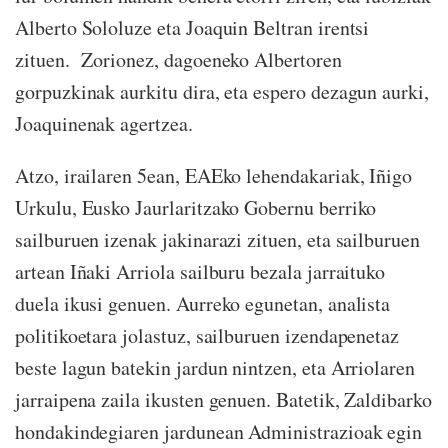
Alberto Sololuze eta Joaquin Beltran irentsi
zituen. Zorionez, dagoeneko Albertoren
gorpuzkinak aurkitu dira, eta espero dezagun aurki,
Joaquinenak agertzea.
Atzo, irailaren 5ean, EAEko lehendakariak, Iñigo
Urkulu, Eusko Jaurlaritzako Gobernu berriko
sailburuen izenak jakinarazi zituen, eta sailburuen
artean Iñaki Arriola sailburu bezala jarraituko
duela ikusi genuen. Aurreko egunetan, analista
politikoetara jolastuz, sailburuen izendapenetaz
beste lagun batekin jardun nintzen, eta Arriolaren
jarraipena zaila ikusten genuen. Batetik, Zaldibarko
hondakindegiaren jardunean Administrazioak egin