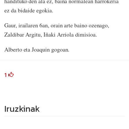
handituko den ala ez, baina normalean harrokeria
ez da bidaide egokia.
Gaur, irailaren 6an, orain arte baino ozenago,
Zaldibar Argitu, Iñaki Arriola dimisioa.
Alberto eta Joaquin gogoan.
1
Iruzkinak