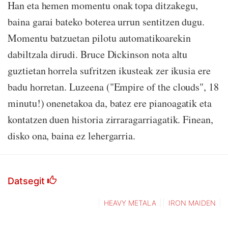
Han eta hemen momentu onak topa ditzakegu,
baina garai bateko boterea urrun sentitzen dugu.
Momentu batzuetan pilotu automatikoarekin
dabiltzala dirudi. Bruce Dickinson nota altu
guztietan horrela sufritzen ikusteak zer ikusia ere
badu horretan. Luzeena ("Empire of the clouds", 18
minutu!) onenetakoa da, batez ere pianoagatik eta
kontatzen duen historia zirraragarriagatik. Finean,
disko ona, baina ez lehergarria.
Datsegit
HEAVY METALA
IRON MAIDEN