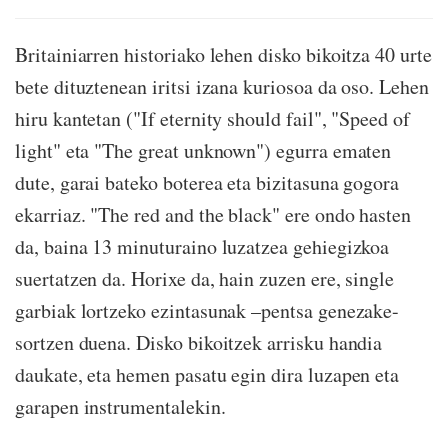
Britainiarren historiako lehen disko bikoitza 40 urte
bete dituztenean iritsi izana kuriosoa da oso. Lehen
hiru kantetan ("If eternity should fail", "Speed of
light" eta "The great unknown") egurra ematen
dute, garai bateko boterea eta bizitasuna gogora
ekarriaz. "The red and the black" ere ondo hasten
da, baina 13 minuturaino luzatzea gehiegizkoa
suertatzen da. Horixe da, hain zuzen ere, single
garbiak lortzeko ezintasunak –pentsa genezake-
sortzen duena. Disko bikoitzek arrisku handia
daukate, eta hemen pasatu egin dira luzapen eta
garapen instrumentalekin.