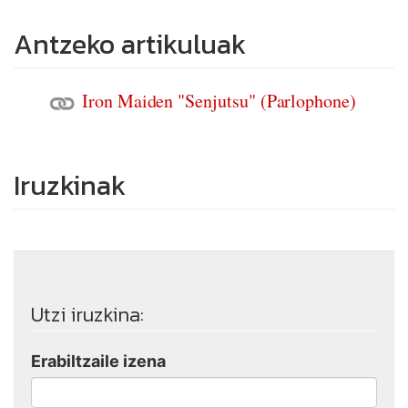
Antzeko artikuluak
Iron Maiden "Senjutsu" (Parlophone)
Iruzkinak
Utzi iruzkina:
Erabiltzaile izena