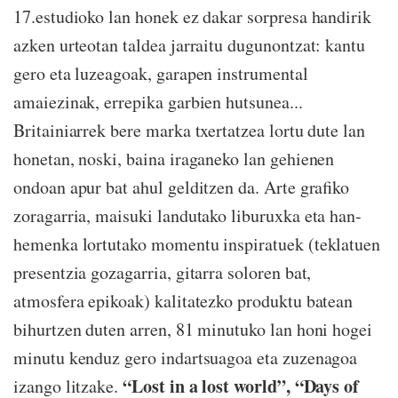
17.estudioko lan honek ez dakar sorpresa handirik
azken urteotan taldea jarraitu dugunontzat: kantu
gero eta luzeagoak, garapen instrumental
amaiezinak, errepika garbien hutsunea...
Britainiarrek bere marka txertatzea lortu dute lan
honetan, noski, baina iraganeko lan gehienen
ondoan apur bat ahul gelditzen da. Arte grafiko
zoragarria, maisuki landutako liburuxka eta han-
hemenka lortutako momentu inspiratuek (teklatuen
presentzia gozagarria, gitarra soloren bat,
atmosfera epikoak) kalitatezko produktu batean
bihurtzen duten arren, 81 minutuko lan honi hogei
minutu kenduz gero indartsuagoa eta zuzenagoa
“Lost in a lost world”, “Days of
izango litzake.