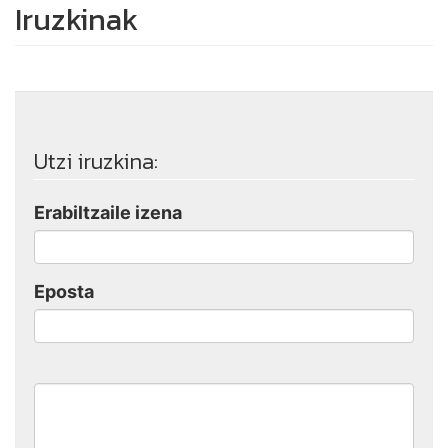
Iruzkinak
Utzi iruzkina:
Erabiltzaile izena
Eposta