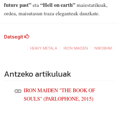
future past”
“Hell on earth”
eta
maiestatikoak,
ordea, maisutasun traza eleganteak dauzkate.
Datsegit
HEAVY METALA
IRON MAIDEN
NWOBHM
Antzeko artikuluak
IRON MAIDEN "THE BOOK OF
SOULS" (PARLOPHONE, 2015)