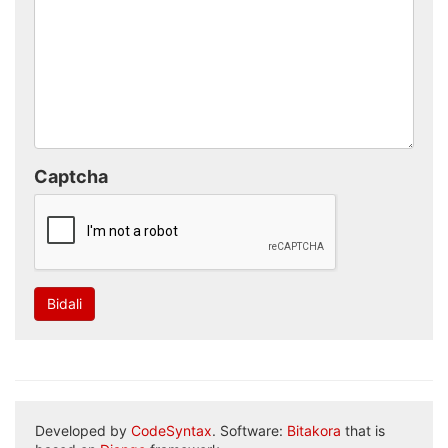
Captcha
Bidali
Developed by
CodeSyntax
. Software:
Bitakora
that is