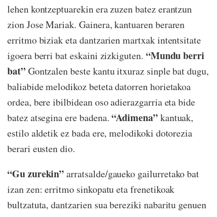
lehen kontzeptuarekin era zuzen batez erantzun
zion Jose Mariak. Gainera, kantuaren beraren
erritmo biziak eta dantzarien martxak intentsitate
“Mundu berri
igoera berri bat eskaini zizkiguten.
bat”
Gontzalen beste kantu itxuraz sinple bat dugu,
baliabide melodikoz beteta datorren horietakoa
ordea, bere ibilbidean oso adierazgarria eta bide
“Adimena”
batez atsegina ere badena.
kantuak,
estilo aldetik ez bada ere, melodikoki dotorezia
berari eusten dio.
“Gu zurekin”
arratsalde/gaueko gailurretako bat
izan zen: erritmo sinkopatu eta frenetikoak
bultzatuta, dantzarien sua bereziki nabaritu genuen