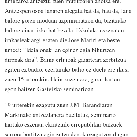
umezaroa antzeztu zuen mutikoaren ahotsa ere.
Antzezpen osoa lanaren alegatu bat da, hau da, lana
balore goren moduan azpimarratzen da, bizitzako
balore oinarrizko bat bezala. Eskolako eszenatan
irakasleak argi esaten die Jose Mariri eta beste
umeei: “Ideia onak lan eginez egia bihurtzen
direnak dira”. Baina erlijioak gizarteari zerbitzua
egiten ez badio, ezertarako balio ez duela ere ikusi
zuen 15 urterekin. Hain zuzen ere, garai hartan
egon baitzen Gasteizko seminarioan.
19 urterekin ezagutu zuen J.M. Barandiaran.
Markinako antzezlanera bueltatuz, seminario
hartako eszenan ekintzaile errepublikar batzuek
sarrera bortitza egin zuten denok ezagutzen dugun