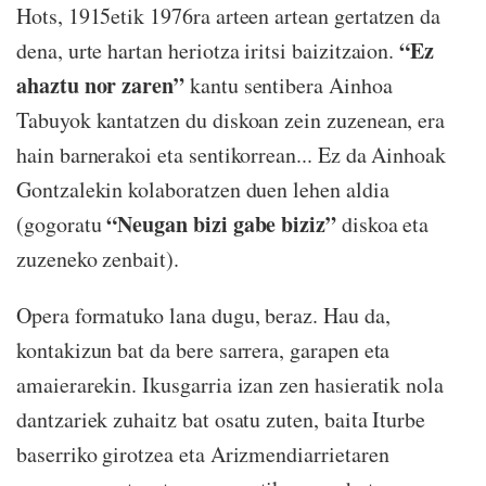
Hots, 1915etik 1976ra arteen artean gertatzen da
“Ez
dena, urte hartan heriotza iritsi baizitzaion.
ahaztu nor zaren”
kantu sentibera Ainhoa
Tabuyok kantatzen du diskoan zein zuzenean, era
hain barnerakoi eta sentikorrean... Ez da Ainhoak
Gontzalekin kolaboratzen duen lehen aldia
“Neugan bizi gabe biziz”
(gogoratu
diskoa eta
zuzeneko zenbait).
Opera formatuko lana dugu, beraz. Hau da,
kontakizun bat da bere sarrera, garapen eta
amaierarekin. Ikusgarria izan zen hasieratik nola
dantzariek zuhaitz bat osatu zuten, baita Iturbe
baserriko girotzea eta Arizmendiarrietaren