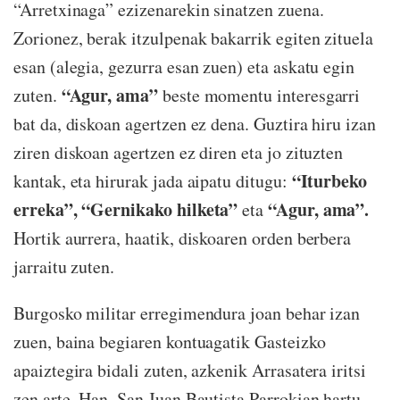
“Arretxinaga” ezizenarekin sinatzen zuena.
Zorionez, berak itzulpenak bakarrik egiten zituela
esan (alegia, gezurra esan zuen) eta askatu egin
“Agur, ama”
zuten.
beste momentu interesgarri
bat da, diskoan agertzen ez dena. Guztira hiru izan
ziren diskoan agertzen ez diren eta jo zituzten
“Iturbeko
kantak, eta hirurak jada aipatu ditugu:
erreka”, “Gernikako hilketa”
“Agur, ama”.
eta
Hortik aurrera, haatik, diskoaren orden berbera
jarraitu zuten.
Burgosko militar erregimendura joan behar izan
zuen, baina begiaren kontuagatik Gasteizko
apaiztegira bidali zuten, azkenik Arrasatera iritsi
zen arte. Han, San Juan Bautista Parrokian hartu