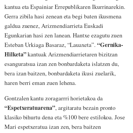
kantua eta Espainiar Errepublikaren Ikurrinarekin.
Gerra zibila hasi zenean eta begi baten ikusmena
galdua zuenez, Arizmendiarrieta Euskadi
Egunkarian hasi zen lanean. Hantxe ezagutu zuen
“Gernika-
Esteban Urkiaga Basaraz, “Lauaxeta”.
Hilketa”
kantuak Arizmendiarrietaren bizitzan
esanguratsua izan zen bonbardaketa islatzen du,
bera izan baitzen, bonbardaketa ikusi zuelarik,
haren berri eman zuen lehena.
Gontzalen kantu zoragarrri horietakoa da
“Espetxeratuarena”
, argitaratu bezain pronto
klasiko bihurtu dena eta %100 bere estilokoa. Jose
Mari espetxeratua izan zen, bera baitzen