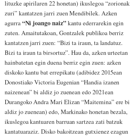
lituzke apirilaren 22 honetan) ikuslegoa “zorionak
zuri” kantatzen jarri zuen Mendibilek. Azken
“Ni joango naiz”
agurra
kantu ederrarekin egin
zuten. Amaitutakoan, Gontzalek publikoa berriz
kantatzen jarri zuen: “Bizi ta iraun, ta landatuz.
Bizi ta iraun ta birsortuz”. Hau da, azken urteetan
hainbatetan egin duena berriz egin zuen: azken
diskoko kantu bat errepikatu (adibidez 2015ean
Donostiako Victoria Eugenian “Handia izanen
naizenean” bi aldiz jo zuenean edo 2021ean
Durangoko Andra Mari Elizan “Maitemina” ere bi
aldiz jo zuenean) edo, Markinako honetan bezala,
ikuslegoa kantuaren barruan sartzea zati batzuk
kantatuaraziz. Disko bakoitzean gutxienez ezagun