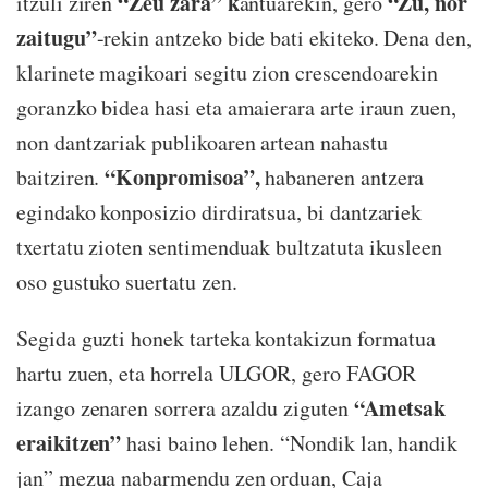
“Zeu zara” k
“Zu, nor
itzuli ziren
antuarekin, gero
zaitugu”
-rekin antzeko bide bati ekiteko. Dena den,
klarinete magikoari segitu zion crescendoarekin
goranzko bidea hasi eta amaierara arte iraun zuen,
non dantzariak publikoaren artean nahastu
“Konpromisoa”,
baitziren.
habaneren antzera
egindako konposizio dirdiratsua, bi dantzariek
txertatu zioten sentimenduak bultzatuta ikusleen
oso gustuko suertatu zen.
Segida guzti honek tarteka kontakizun formatua
hartu zuen, eta horrela ULGOR, gero FAGOR
“Ametsak
izango zenaren sorrera azaldu ziguten
eraikitzen”
hasi baino lehen. “Nondik lan, handik
jan” mezua nabarmendu zen orduan, Caja