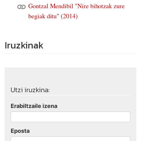
Gontzal Mendibil "Nire bihotzak zure
begiak ditu" (2014)
Iruzkinak
Utzi iruzkina:
Erabiltzaile izena
Eposta