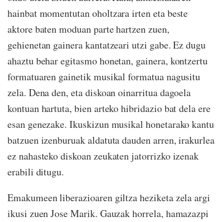
hainbat momentutan oholtzara irten eta beste
aktore baten moduan parte hartzen zuen,
gehienetan gainera kantatzeari utzi gabe. Ez dugu
ahaztu behar egitasmo honetan, gainera, kontzertu
formatuaren gainetik musikal formatua nagusitu
zela. Dena den, eta diskoan oinarritua dagoela
kontuan hartuta, bien arteko hibridazio bat dela ere
esan genezake. Ikuskizun musikal honetarako kantu
batzuen izenburuak aldatuta dauden arren, irakurlea
ez nahasteko diskoan zeukaten jatorrizko izenak
erabili ditugu.
Emakumeen liberazioaren giltza heziketa zela argi
ikusi zuen Jose Marik. Gauzak horrela, hamazazpi