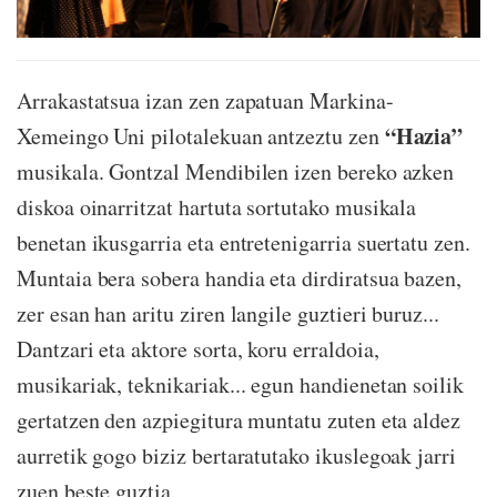
Arrakastatsua izan zen zapatuan Markina-
“Hazia”
Xemeingo Uni pilotalekuan antzeztu zen
musikala. Gontzal Mendibilen izen bereko azken
diskoa oinarritzat hartuta sortutako musikala
benetan ikusgarria eta entretenigarria suertatu zen.
Muntaia bera sobera handia eta dirdiratsua bazen,
zer esan han aritu ziren langile guztieri buruz...
Dantzari eta aktore sorta, koru erraldoia,
musikariak, teknikariak... egun handienetan soilik
gertatzen den azpiegitura muntatu zuten eta aldez
aurretik gogo biziz bertaratutako ikuslegoak jarri
zuen beste guztia.