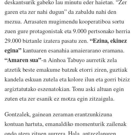
deskantsurik gabeko lau minutu eder haietan. “Zer
garen eta zer nahi dugun” da zabaldu nahi den
mezua. Arrasaten mugimendu kooperatiboa sortu
zuen gure protagonistak eta 9.000 pertsonako herria
“Ezina, ekinez
29.000 biztanle izatera pasatu zen.
egina”
kantuaren esanahia amaierarano eramana.
“Amaren sua”
-n Ainhoa Tabuyo aurretik zela
atzetik beste emakume batzuk etorri ziren, guztiak
kandela eskuan zutela eta kolore ilun eta gorri biziz
argiztatutako eszenatokian. Tonu aski altuan egin
zuten eta zer esanik ez motza egin zitzaigula.
Gontzalek, gainean zeraman erantzunkizuna
kontuan hartuta, emanaldiko momenturik zailenak
ondo atera zituen aurrera. Hala, antzezlanaren