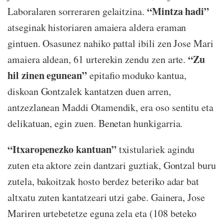
“Mintza hadi”
Laboralaren sorreraren gelaitzina.
atseginak historiaren amaiera aldera eraman
gintuen. Osasunez nahiko pattal ibili zen Jose Mari
“Zu
amaiera aldean, 61 urterekin zendu zen arte.
hil zinen egunean”
epitafio moduko kantua,
diskoan Gontzalek kantatzen duen arren,
antzezlanean Maddi Otamendik, era oso sentitu eta
delikatuan, egin zuen. Benetan hunkigarria.
“Itxaropenezko kantuan”
txistulariek agindu
zuten eta aktore zein dantzari guztiak, Gontzal buru
zutela, bakoitzak hosto berdez beteriko adar bat
altxatu zuten kantatzeari utzi gabe. Gainera, Jose
Mariren urtebetetze eguna zela eta (108 beteko