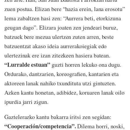
zuen postua. Elizan bere “hazia erein, lana erosotu”
lema zabaltzen hasi zen: “Aurrera beti, etorkizuna
geugan dago”. Elizara joaten zen jendeari buruz,
batzuek bere mezua ulertzen zuten arren, beste
batzuentzat akaso ideia aurrerakoiegiak edo
ulertezinak ere izan zitezkeen hasiera batean.
“Lurralde estuan”
guzti horren lekuko ona dugu.
Ordurako, dantzarien, koreografien, kantarien eta
aktoreen lanak nahiko txundituta utzi gintuzten.
Azken kantu honetan, adibidez, koruaren lanak oilo
ipurdia jarri zigun.
Gaztelerazko kantu bakarra iritsi zen segidan:
“Cooperación/competencia”.
Dilema horri, noski,