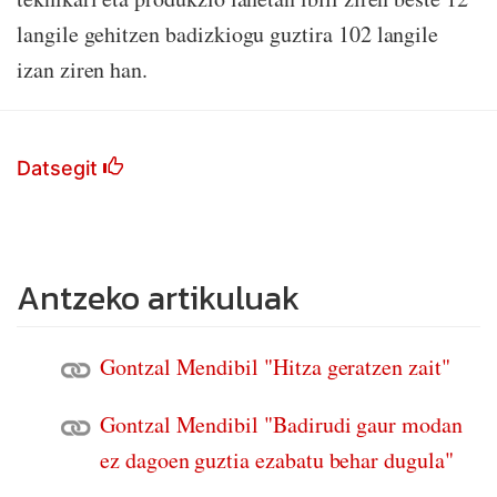
langile gehitzen badizkiogu guztira 102 langile
izan ziren han.
Datsegit
Antzeko artikuluak
Gontzal Mendibil "Hitza geratzen zait"
Gontzal Mendibil "Badirudi gaur modan
ez dagoen guztia ezabatu behar dugula"