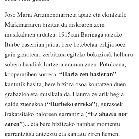
Jose Maria Arizmendiarrieta apaiz eta ekintzaile
Markinarraren bizitza da diskoaren zein
musikalaren ardatza. 1915ean Barinaga auzoko
Iturbe baserrian jaioa, bere betebehar erlijiosoez
gain gizarteari zerbitzua egiteko bokazioak helburu
sobera handiak lortzera eraman zuen. Potoloena,
“Hazia zen hasieran”
kooperatiben sorrera.
kantutik hasita, bere bizitza osoa kontatzen duen
grabazioa eta musikala da. Haurra zelarik begia
“Iturbeko erreka”
galdu zuenekoa (
), gurasoek
“Ez ahaztu nor
irakatsitako baloreen garrantzia (
zaren”
)... eta bere bizitzako hainbat momentu
garrantzitsu antzeztu eta kantatu ziren hemen.