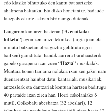
edo klasiko bihurtuko den kantu bat sartzeko
ahalmena baitauka. Eta disko honetantxe, badaude
lauzpabost urte askoan biziraungo dutenak.
(“Gernikako
Laugarren kantaren hasieran
hilketa”)
egon zen arazo teknikoa (argia joan eta
minutu batzuetan obra guztia geldituta egon
baitzen) gaindituta, handik aurrera buruhausterik
“Hazia”
gabeko garapena izan zuen
musikalak.
Muntaia honen tamaina nolakoa izan zen jakin nahi
duenarentzat hainbat datu: kantariak, musikariak,
antzezleak eta dantzariak kontuan hartzen baditugu
40 partaide izan ziren han. Horri eskolaniako 6
mutil, Goikobalu abesbatza (32 abeslari), 12
teknikari eta produkzio lanetan ibili ziren beste 12