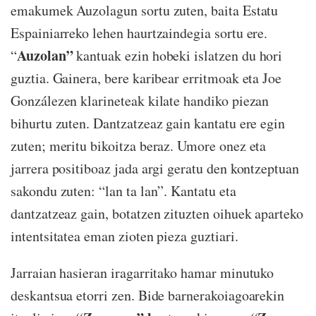
emakumek Auzolagun sortu zuten, baita Estatu
Espainiarreko lehen haurtzaindegia sortu ere.
Auzolan”
“
kantuak ezin hobeki islatzen du hori
guztia. Gainera, bere karibear erritmoak eta Joe
Gonzálezen klarineteak kilate handiko piezan
bihurtu zuten. Dantzatzeaz gain kantatu ere egin
zuten; meritu bikoitza beraz. Umore onez eta
jarrera positiboaz jada argi geratu den kontzeptuan
sakondu zuten: “lan ta lan”. Kantatu eta
dantzatzeaz gain, botatzen zituzten oihuek aparteko
intentsitatea eman zioten pieza guztiari.
Jarraian hasieran iragarritako hamar minutuko
deskantsua etorri zen. Bide barnerakoiagoarekin