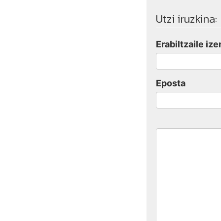
Utzi iruzkina:
Erabiltzaile ize
Eposta