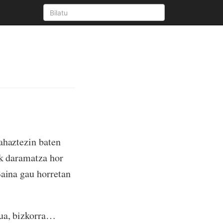
ahaztezin baten
uk daramatza hor
Baina gau horretan
tua, bizkorra…