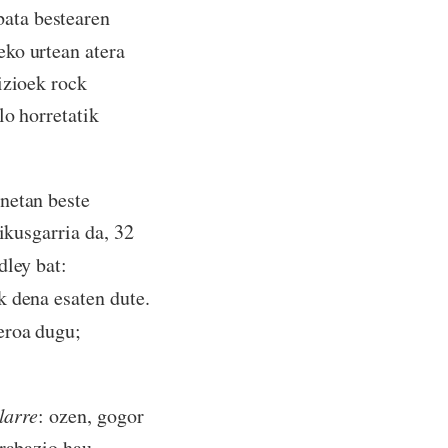
ata bestearen
eko urtean atera
izioek rock
lo horretatik
onetan beste
ikusgarria da, 32
dley bat:
 dena esaten dute.
eroa dugu;
larre
: ozen, gogor
grabazio hau