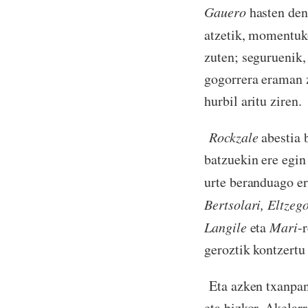
Gauero
hasten den
atzetik, momentuk
zuten; seguruenik,
gogorrera eraman z
hurbil aritu ziren.
Rockzale
abestia 
batzuekin ere egin
urte beranduago e
Bertsolari, Eltzeg
Langile
eta
Mari
-
geroztik kontzertu
Eta azken txanpan
eta bizkor. Akelar