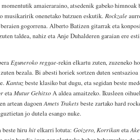
 momentutik amaieraraino, atsedenik gabeko himnoak b
o musikaririk onenetako batzuen eskutik.
Rockzale
aurr
 beraien gogorrena. Alberto Batizen gitarrak eta konpos
uten taldea, nahiz eta Anje Duhalderen garaian ere esti
bera
Eguneroko reggae-
rekin elkartu zuten, zuzeneko h
 zuten bezala. Bi abesti horiek sortzen duten sentsazioa 
re.
Kantuz
beste klasiko bat dugu, eta segidan beste med
or
eta
Mutur Gehitxo
A aldea amaitzeko. Ikusleen oihuek
ren artean dagoen
Amets Trakets
beste zartako hard rock
 guztietan jo dutela esango nuke.
 beste hiru
hit
elkarri lotuta:
Goizero, Korrikan
eta
Ake
re zein handia izan zen ulertzeko behar beharrezkoa da 