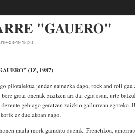
ARRE "GAUERO"
019-03-19 15:20
AUERO” (IZ, 1987)
o pilotalekua jendez gainezka dago, rock and roll gau 
 bere garai onenak bizitzen ari da; egia esan, urte batz
k dezente gehiago geratzen zaizkio gailurrean egoteko. 
ekorik ez duelakoan nago.
honen maila inork gainditu duenik. Frenetikoa, amorra