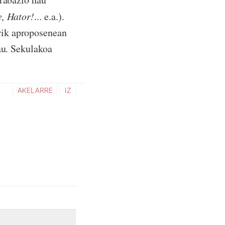
, Hator!
... e.a.).
rik aproposenean
au. Sekulakoa
AKELARRE
IZ