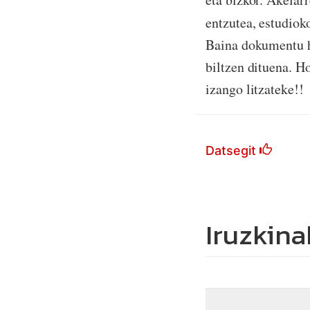
entzutea, estudiok
Baina dokumentu h
biltzen dituena. H
izango litzateke!!
Datsegit
Iruzkina