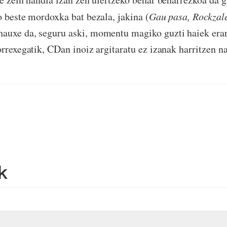
o beste mordoxka bat bezala, jakina (
Gau pasa, Rockzale
auxe da, seguru aski, momentu magiko guzti haiek era
orrexegatik, CDan inoiz argitaratu ez izanak harritzen n
k