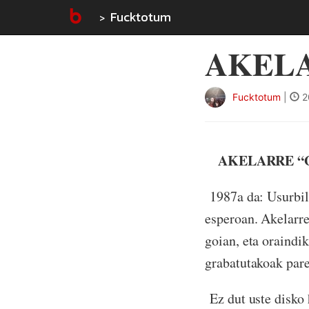
Fucktotum
AKEL
Fucktotum
|
2
AKELARRE “G
1987a da: Usurbilg
esperoan. Akelarre
goian, eta oraindi
grabatutakoak par
Ez dut uste disko 