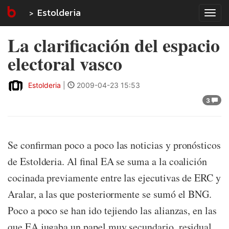
Estolderia
Tog
navi
La clarificación del espacio
electoral vasco
Estolderia
|
2009-04-23 15:53
3
Se confirman poco a poco las noticias y pronósticos
de Estolderia. Al final EA se suma a la coalición
cocinada previamente entre las ejecutivas de ERC y
Aralar, a las que posteriormente se sumó el BNG.
Poco a poco se han ido tejiendo las alianzas, en las
que EA jugaba un papel muy secundario, residual.